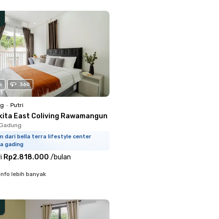
o
360
ng
•
Putri
kita East Coliving Rawamangun
o Gadung
m dari bella terra lifestyle center
a gading
i
Rp2.818.000
/
bulan
info lebih banyak