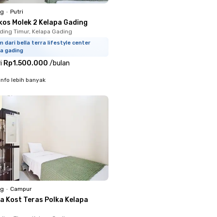
ng
•
Putri
kos Molek 2 Kelapa Gading
ding Timur, Kelapa Gading
 dari bella terra lifestyle center
a gading
i
Rp1.500.000
/
bulan
info lebih banyak
ng
•
Campur
a Kost Teras Polka Kelapa