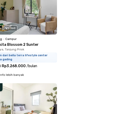
o
360
ng
•
Campur
kita Blossom 2 Sunter
ya, Tanjung Priok
m dari bella terra lifestyle center
a gading
i
Rp3.268.000
/
bulan
info lebih banyak