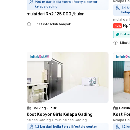
Kelapa Ga
906 m dari bella terra lifestyle center
kelapa gading
1.4 k
kelap
mulai dari
Rp2.125.000
/
bulan
mulai dari
Lihat info lebih banyak
Rp
-
10
%
Close
Diskon
Lihat 
Close
Coliving
•
Putri
Colivi
Kost Kopyor Girls Kelapa Gading
Kost Fo
Kelapa Gading Timur, Kelapa Gading
Kelapa Ga
1.2 km dari bella terra lifestyle center
1.2 k