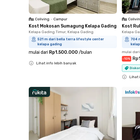
Coliving
•
Campur
Colivi
Kost Mokosan Sumagung Kelapa Gading
Kost Ruk
Kelapa Gading Timur, Kelapa Gading
Kelapa Ga
521 m dari bella terra lifestyle center
704 m
kelapa gading
kelap
mulai dari
Rp1.500.000
/
bulan
mulai dari
Rp
-
10
%
Lihat info lebih banyak
Diskon
Close
Lihat 
Close