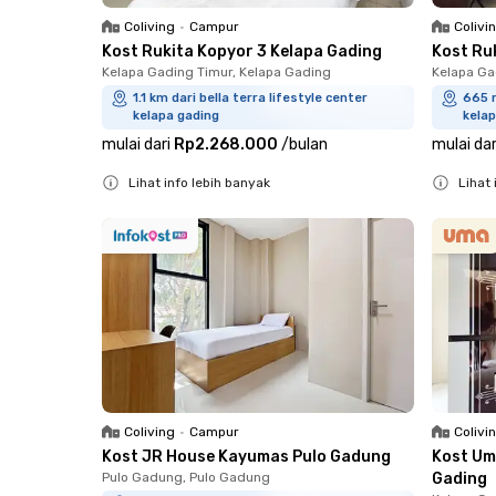
Coliving
•
Campur
Colivi
Kost Rukita Kopyor 3 Kelapa Gading
Kost Ru
Kelapa Gading Timur, Kelapa Gading
Kelapa Ga
1.1 km dari bella terra lifestyle center
665 m
kelapa gading
kelap
mulai dari
Rp2.268.000
/
bulan
mulai dar
Lihat info lebih banyak
Lihat 
Close
Close
Coliving
•
Campur
Colivi
Kost JR House Kayumas Pulo Gadung
Kost Um
Pulo Gadung, Pulo Gadung
Gading