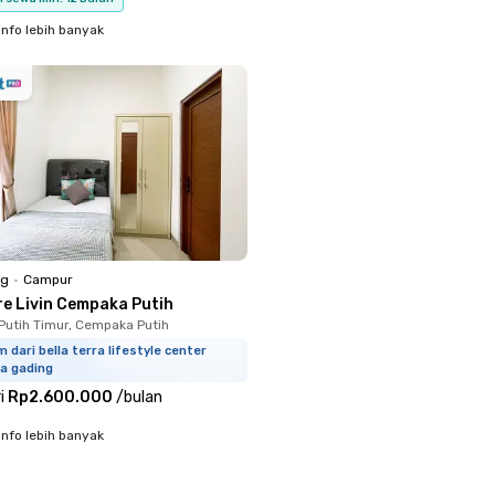
info lebih banyak
ng
•
Campur
re Livin Cempaka Putih
utih Timur, Cempaka Putih
m dari bella terra lifestyle center
a gading
i
Rp2.600.000
/
bulan
info lebih banyak