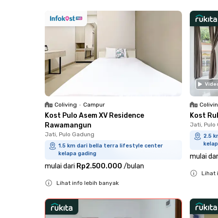
Close
Vide
Coliving
•
Campur
Colivi
Kost Pulo Asem XV Residence
Kost Ru
Rawamangun
Jati, Pul
Jati, Pulo Gadung
2.5 k
kelap
1.5 km dari bella terra lifestyle center
kelapa gading
mulai dar
mulai dari
Rp2.500.000
/
bulan
Lihat 
Lihat info lebih banyak
Close
Close