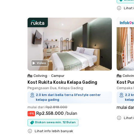
Close
Lihat 
Close
Video
Coliving
•
Campur
Colivi
Kost Rukita Kosku Kelapa Gading
Kost Pu
Pegangsaan Dua, Kelapa Gading
Cempaka P
2.0 km dari bella terra lifestyle center
2.2 k
kelapa gading
kelap
mulai dari
Rp2.818.000
mulai dar
Rp2.558.000
/
bulan
-
9
%
Lihat 
Diskon sewa min. 12 Bulan
Close
Lihat info lebih banyak