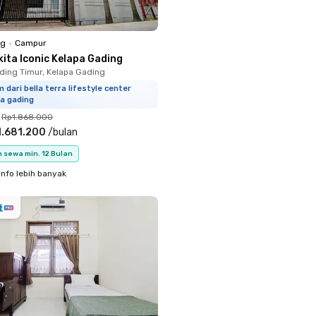
ng
•
Campur
ita Iconic Kelapa Gading
ding Timur, Kelapa Gading
 dari bella terra lifestyle center
a gading
Rp1.868.000
1.681.200
/
bulan
 sewa min. 12 Bulan
info lebih banyak