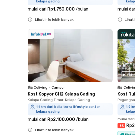
kelapa gading
kelap
mulai dari
Rp1.750.000
/
bulan
mulai dar
Lihat info lebih banyak
Lihat 
Close
Close
Vide
Coliving
•
Campur
Colivi
Kost Kopyor CH2 Kelapa Gading
Kost Ru
Kelapa Gading Timur, Kelapa Gading
Pegangsaa
1.1 km dari bella terra lifestyle center
1.9 k
kelapa gading
kelap
mulai dari
Rp2.100.000
/
bulan
mulai dari
Rp2
-
8
%
Lihat info lebih banyak
Diskon