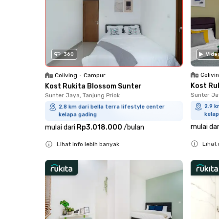
360
Vide
Colivi
Coliving
•
Campur
Kost Ru
Kost Rukita Blossom Sunter
Sunter Ja
Sunter Jaya, Tanjung Priok
2.9 k
2.8 km dari bella terra lifestyle center
kelap
kelapa gading
mulai dar
mulai dari
Rp3.018.000
/
bulan
Lihat 
Lihat info lebih banyak
Close
Close