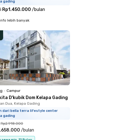
a gading
i
Rp1.450.000
/
bulan
info lebih banyak
o
ng
•
Campur
kita D'kubik Dom Kelapa Gading
n Dua, Kelapa Gading
m dari bella terra lifestyle center
a gading
Rp2.918.000
.658.000
/
bulan
 sewa min. 12 Bulan