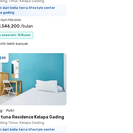
ding Timur, Kelapa Gading
m dari bella terra lifestyle center
a gading
Rp1.718.000
1.546.200
/
bulan
 sewa min. 12 Bulan
info lebih banyak
ng
•
Putri
rtuna Residence Kelapa Gading
ding Timur, Kelapa Gading
m dari bella terra lifestyle center