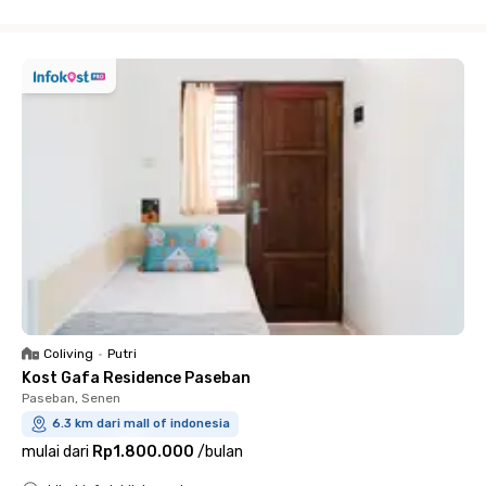
Close
Coliving
•
Putri
Kost Gafa Residence Paseban
Paseban, Senen
6.3 km dari mall of indonesia
mulai dari
Rp1.800.000
/
bulan