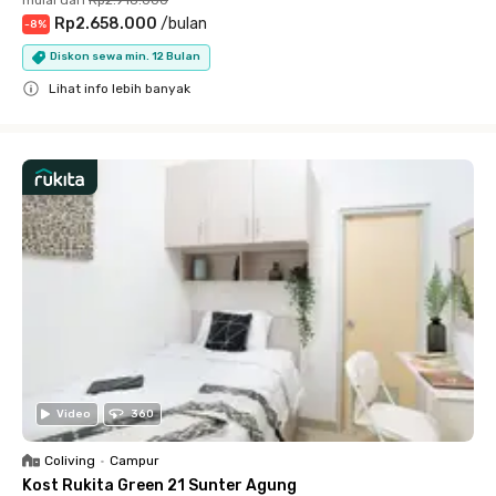
Rp2.658.000
/
bulan
-
8
%
Diskon sewa min. 12 Bulan
Lihat info lebih banyak
Close
Video
360
Coliving
•
Campur
Kost Rukita Green 21 Sunter Agung