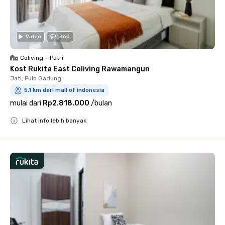
Video
360
Coliving
•
Putri
Kost Rukita East Coliving Rawamangun
Jati, Pulo Gadung
5.1 km dari mall of indonesia
mulai dari
Rp2.818.000
/
bulan
Lihat info lebih banyak
Close