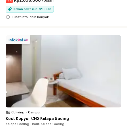
Rp2.608.000
/
bulan
-
9
%
Diskon sewa min. 12 Bulan
Lihat info lebih banyak
Close
Coliving
•
Campur
Kost Kopyor CH2 Kelapa Gading
Kelapa Gading Timur, Kelapa Gading