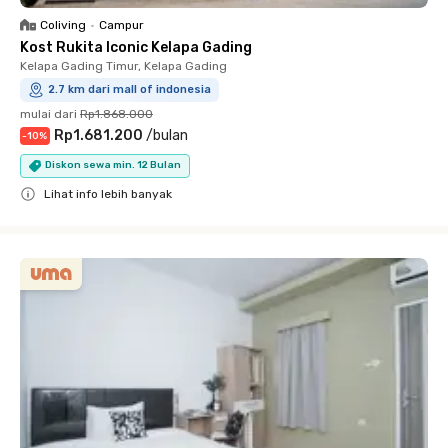
Coliving
•
Campur
Kost Rukita Iconic Kelapa Gading
Kelapa Gading Timur, Kelapa Gading
2.7 km dari mall of indonesia
mulai dari
Rp1.868.000
Rp1.681.200
/
bulan
-
10
%
Diskon sewa min. 12 Bulan
Lihat info lebih banyak
Close