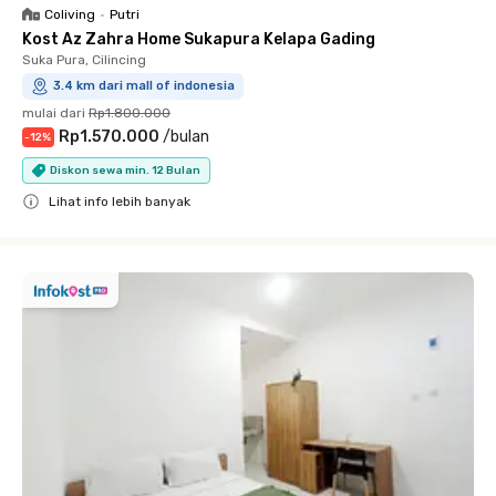
Coliving
•
Putri
Kost Az Zahra Home Sukapura Kelapa Gading
Suka Pura, Cilincing
3.4 km dari mall of indonesia
mulai dari
Rp1.800.000
Rp1.570.000
/
bulan
-
12
%
Diskon sewa min. 12 Bulan
Lihat info lebih banyak
Close