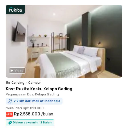
Video
Coliving
•
Campur
Kost Rukita Kosku Kelapa Gading
Pegangsaan Dua, Kelapa Gading
2.9 km dari mall of indonesia
mulai dari
Rp2.818.000
Rp2.558.000
/
bulan
-
9
%
Diskon sewa min. 12 Bulan