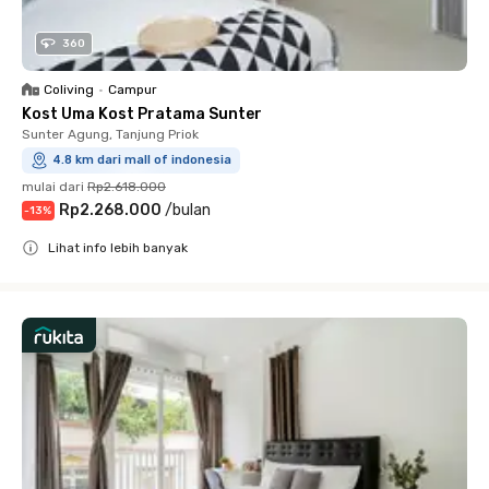
360
Coliving
•
Campur
Kost Uma Kost Pratama Sunter
Sunter Agung, Tanjung Priok
4.8 km dari mall of indonesia
mulai dari
Rp2.618.000
Rp2.268.000
/
bulan
-
13
%
Lihat info lebih banyak
Close