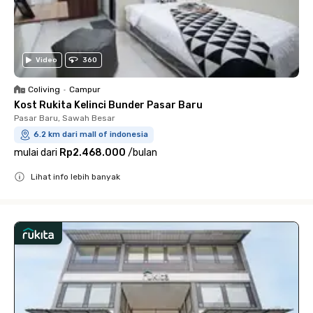
Video
360
Coliving
•
Campur
Kost Rukita Kelinci Bunder Pasar Baru
Pasar Baru, Sawah Besar
6.2 km dari mall of indonesia
mulai dari
Rp2.468.000
/
bulan
Lihat info lebih banyak
Close