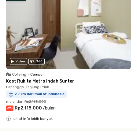
Video
360
Coliving
•
Campur
Kost Rukita Metro Indah Sunter
Papanggo, Tanjung Priok
2.7 km dari mall of indonesia
mulai dari
Rp2.168.000
Rp2.118.000
/
bulan
-
2
%
Lihat info lebih banyak
Close