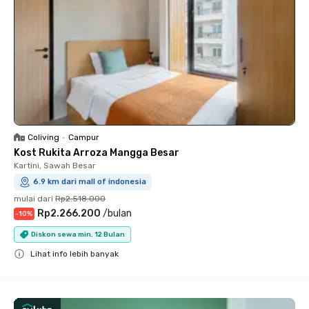
Coliving
•
Campur
Kost Rukita Arroza Mangga Besar
Kartini, Sawah Besar
6.9 km dari mall of indonesia
mulai dari
Rp2.518.000
Rp2.266.200
/
bulan
-
10
%
Diskon sewa min. 12 Bulan
Lihat info lebih banyak
Close