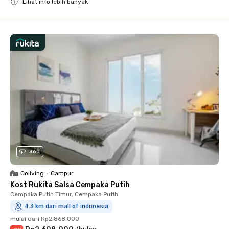
Lihat info lebih banyak
Close
360
Coliving
•
Campur
Kost Rukita Salsa Cempaka Putih
Cempaka Putih Timur, Cempaka Putih
4.3 km dari mall of indonesia
mulai dari
Rp2.868.000