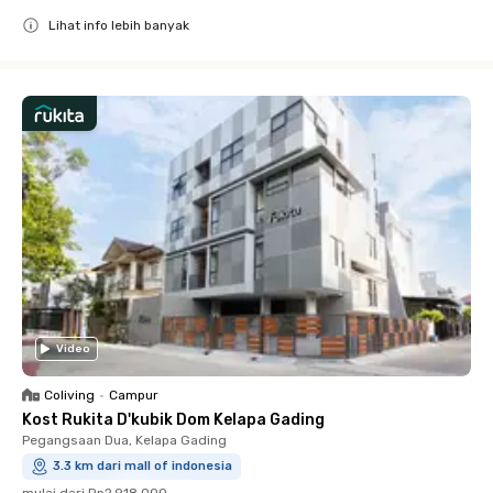
Lihat info lebih banyak
Close
Video
Coliving
•
Campur
Kost Rukita D'kubik Dom Kelapa Gading
Pegangsaan Dua, Kelapa Gading
3.3 km dari mall of indonesia
mulai dari
Rp2.918.000