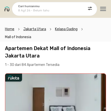
Cari hunianmu
8 Agt 26 - Belum tahu
Ope
Home
Jakarta Utara
Kelapa Gading
Mall of Indonesia
Apartemen Dekat Mall of Indonesia
Jakarta Utara
1 - 30 dari 84 Apartemen
Tersedia