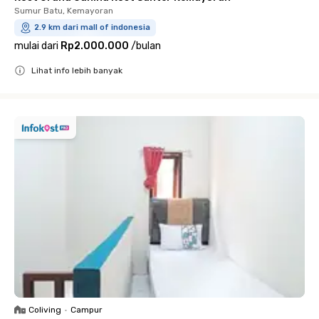
Sumur Batu, Kemayoran
2.9 km dari mall of indonesia
mulai dari
Rp2.000.000
/
bulan
Lihat info lebih banyak
Close
Coliving
•
Campur