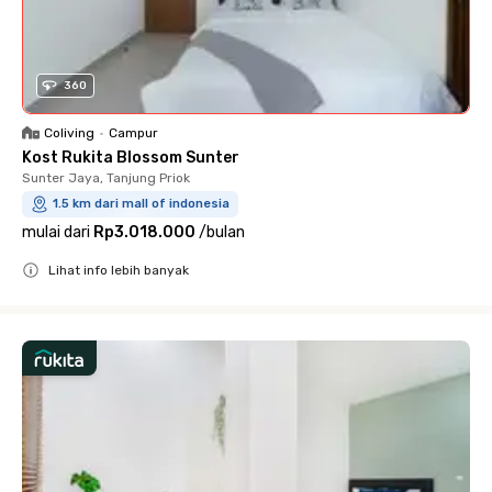
360
Coliving
•
Campur
Kost Rukita Blossom Sunter
Sunter Jaya, Tanjung Priok
1.5 km dari mall of indonesia
mulai dari
Rp3.018.000
/
bulan
Lihat info lebih banyak
Close