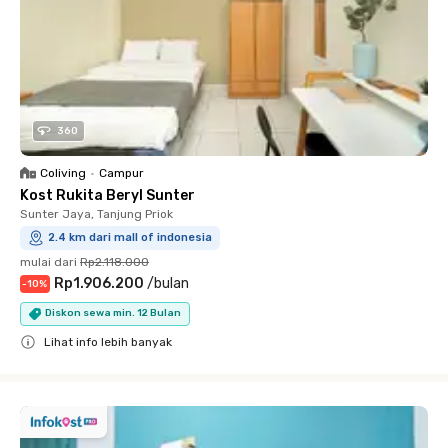
360
Coliving
•
Campur
Kost Rukita Beryl Sunter
Sunter Jaya, Tanjung Priok
2.4 km dari mall of indonesia
mulai dari
Rp2.118.000
Rp1.906.200
/
bulan
-
10
%
Diskon sewa min. 12 Bulan
Lihat info lebih banyak
Close