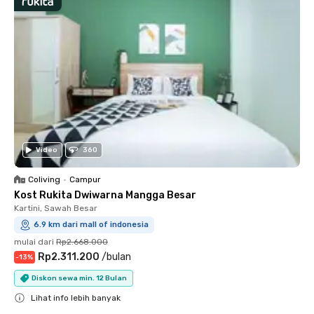
Video
360
Coliving
•
Campur
Kost Rukita Dwiwarna Mangga Besar
Kartini, Sawah Besar
6.9 km dari mall of indonesia
mulai dari
Rp2.668.000
Rp2.311.200
/
bulan
-
13
%
Diskon sewa min. 12 Bulan
Lihat info lebih banyak