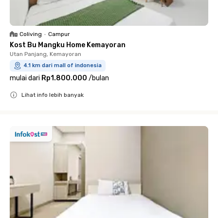
Coliving
•
Campur
Kost Bu Mangku Home Kemayoran
Utan Panjang, Kemayoran
4.1 km dari mall of indonesia
mulai dari
Rp1.800.000
/
bulan
Lihat info lebih banyak
Close