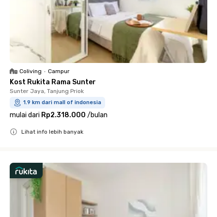
Coliving
•
Campur
Kost Rukita Rama Sunter
Sunter Jaya, Tanjung Priok
1.9 km dari mall of indonesia
mulai dari
Rp2.318.000
/
bulan
Lihat info lebih banyak
Close