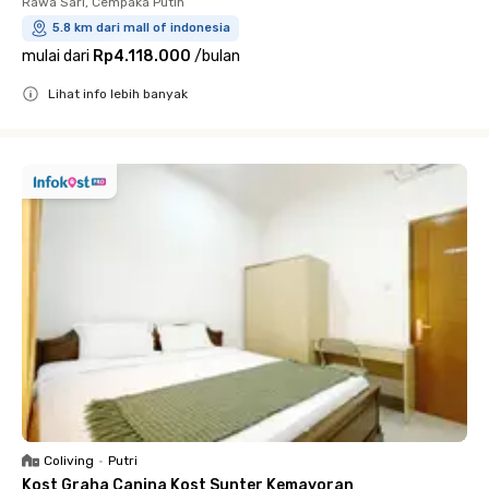
Rawa Sari, Cempaka Putih
5.8 km dari mall of indonesia
mulai dari
Rp4.118.000
/
bulan
Lihat info lebih banyak
Close
Coliving
•
Putri
Kost Graha Canina Kost Sunter Kemayoran