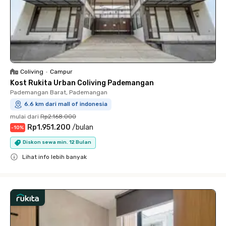
Coliving
•
Campur
Kost Rukita Urban Coliving Pademangan
Pademangan Barat, Pademangan
6.6 km dari mall of indonesia
mulai dari
Rp2.168.000
Rp1.951.200
/
bulan
-
10
%
Diskon sewa min. 12 Bulan
Lihat info lebih banyak
Close