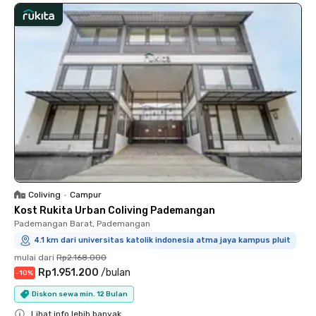
Coliving
•
Campur
Kost Rukita Urban Coliving Pademangan
Pademangan Barat, Pademangan
4.1 km dari universitas katolik indonesia atma jaya kampus pluit
mulai dari
Rp2.168.000
Rp1.951.200
/
bulan
-
10
%
Diskon sewa min. 12 Bulan
Lihat info lebih banyak