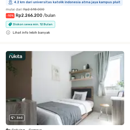
4.2 km dari universitas katolik indonesia atma jaya kampus pluit
mulai dari
Rp2.518.000
Rp2.266.200
/
bulan
-
10
%
Diskon sewa min. 12 Bulan
Lihat info lebih banyak
Close
360