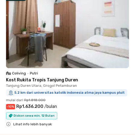
Coliving
•
Putri
Kost Rukita Tropis Tanjung Duren
Tanjung Duren Utara, Grogol Petamburan
5.2 km dari universitas katolik indonesia atma jaya kampus pluit
mulai dari
Rp1.818.000
Rp1.636.200
/
bulan
-
10
%
Diskon sewa min. 12 Bulan
Lihat info lebih banyak
Close