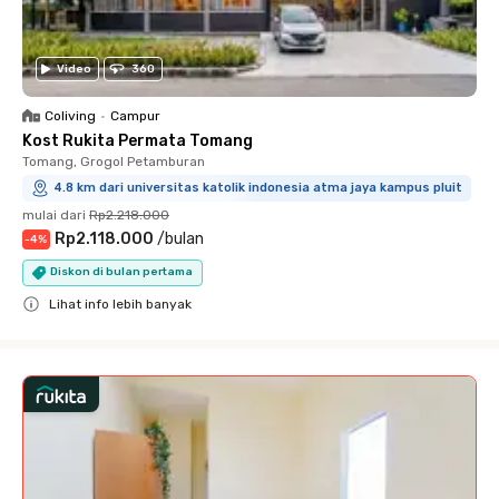
Video
360
Coliving
•
Campur
Kost Rukita Permata Tomang
Tomang, Grogol Petamburan
4.8 km dari universitas katolik indonesia atma jaya kampus pluit
mulai dari
Rp2.218.000
Rp2.118.000
/
bulan
-
4
%
Diskon di bulan pertama
Lihat info lebih banyak
Close