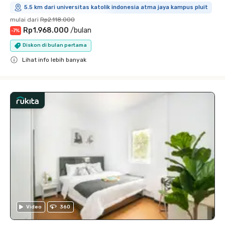
5.5 km dari universitas katolik indonesia atma jaya kampus pluit
mulai dari
Rp2.118.000
Rp1.968.000
/
bulan
-
7
%
Diskon di bulan pertama
Lihat info lebih banyak
Close
Video
360