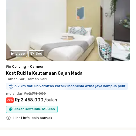
Video
360
Coliving
•
Campur
Kost Rukita Keutamaan Gajah Mada
Taman Sari, Taman Sari
3.7 km dari universitas katolik indonesia atma jaya kampus pluit
mulai dari
Rp2.718.000
Rp2.458.000
/
bulan
-
9
%
Diskon sewa min. 12 Bulan
Lihat info lebih banyak
Close