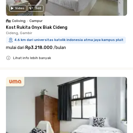
Video
360
Coliving
•
Campur
Kost Rukita Onyx Biak Cideng
Cideng, Gambir
4.6 km dari universitas katolik indonesia atma jaya kampus pluit
mulai dari
Rp3.218.000
/
bulan
Lihat info lebih banyak
Close