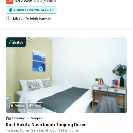
Rp2.885.000
/
bulan
-
3
%
Diskon sewa min. 12 Bulan
Lihat info lebih banyak
Close
Video
360
Coliving
•
Campur
Kost Rukita Nusa Indah Tanjung Duren
Tanjung Duren Selatan, Grogol Petamburan