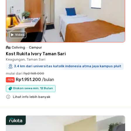
Video
Coliving
•
Campur
Kost Rukita Ivory Taman Sari
Keagungan, Taman Sari
3.4 km dari universitas katolik indonesia atma jaya kampus pluit
mulai dari
Rp2.168.000
Rp1.951.200
/
bulan
-
10
%
Diskon sewa min. 12 Bulan
Lihat info lebih banyak
Close