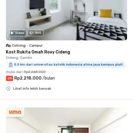
Video
360
Coliving
•
Campur
Kost Rukita Omah Roxy Cideng
Cideng, Gambir
5.0 km dari universitas katolik indonesia atma jaya kampus pluit
mulai dari
Rp2.268.000
Rp2.218.000
/
bulan
-
2
%
Lihat info lebih banyak
Close