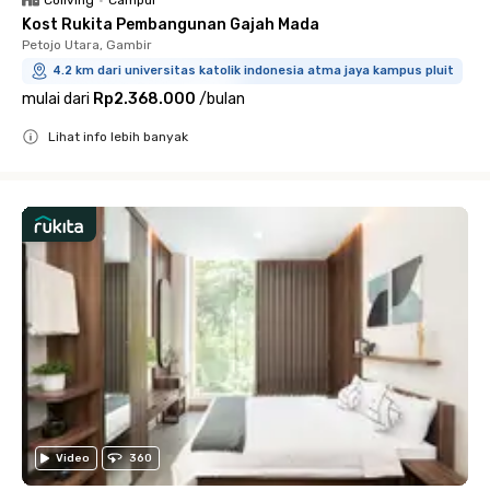
Coliving
•
Campur
Kost Rukita Pembangunan Gajah Mada
Petojo Utara, Gambir
4.2 km dari universitas katolik indonesia atma jaya kampus pluit
mulai dari
Rp2.368.000
/
bulan
Lihat info lebih banyak
Close
Video
360