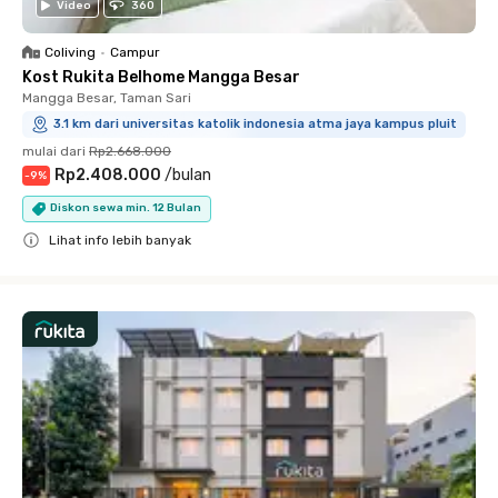
Video
360
Coliving
•
Campur
Kost Rukita Belhome Mangga Besar
Mangga Besar, Taman Sari
3.1 km dari universitas katolik indonesia atma jaya kampus pluit
mulai dari
Rp2.668.000
Rp2.408.000
/
bulan
-
9
%
Diskon sewa min. 12 Bulan
Lihat info lebih banyak
Close