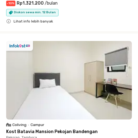
Rp1.321.200
/
bulan
-
10
%
Diskon sewa min. 12 Bulan
Lihat info lebih banyak
Close
Coliving
•
Campur
Kost Batavia Mansion Pekojan Bandengan
Pekojan, Tambora