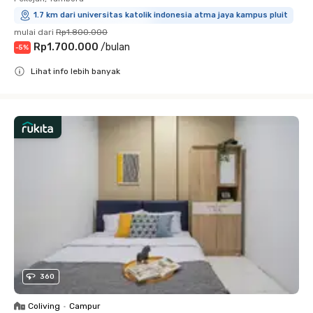
1.7 km dari universitas katolik indonesia atma jaya kampus pluit
mulai dari
Rp1.800.000
Rp1.700.000
/
bulan
-
5
%
Lihat info lebih banyak
Close
360
Coliving
•
Campur