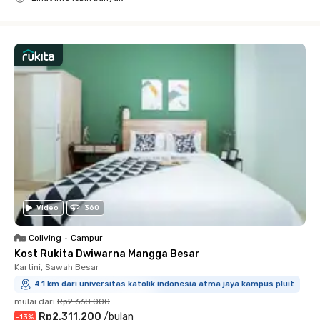
Close
Video
360
Coliving
•
Campur
Kost Rukita Dwiwarna Mangga Besar
Kartini, Sawah Besar
4.1 km dari universitas katolik indonesia atma jaya kampus pluit
mulai dari
Rp2.668.000
Rp2.311.200
/
bulan
-
13
%