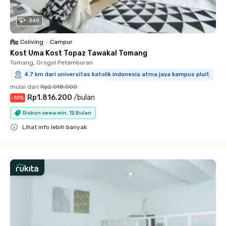
360
Coliving
•
Campur
Kost Uma Kost Topaz Tawakal Tomang
Tomang, Grogol Petamburan
4.7 km dari universitas katolik indonesia atma jaya kampus pluit
mulai dari
Rp2.018.000
Rp1.816.200
/
bulan
-
10
%
Diskon sewa min. 12 Bulan
Lihat info lebih banyak
Close