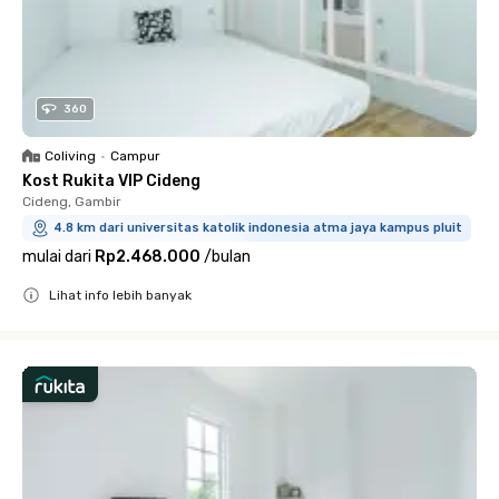
360
Coliving
•
Campur
Kost Rukita VIP Cideng
Cideng, Gambir
4.8 km dari universitas katolik indonesia atma jaya kampus pluit
mulai dari
Rp2.468.000
/
bulan
Lihat info lebih banyak
Close