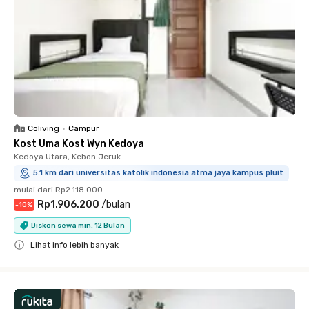
Coliving
•
Campur
Kost Uma Kost Wyn Kedoya
Kedoya Utara, Kebon Jeruk
5.1 km dari universitas katolik indonesia atma jaya kampus pluit
mulai dari
Rp2.118.000
Rp1.906.200
/
bulan
-
10
%
Diskon sewa min. 12 Bulan
Lihat info lebih banyak
Close