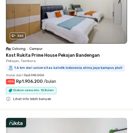
360
Coliving
•
Campur
Kost Rukita Prime House Pekojan Bandengan
Pekojan, Tambora
1.6 km dari universitas katolik indonesia atma jaya kampus pluit
mulai dari
Rp2.118.000
Rp1.906.200
/
bulan
-
10
%
Diskon sewa min. 12 Bulan
Lihat info lebih banyak
Close