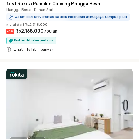
Kost Rukita Pumpkin Coliving Mangga Besar
Mangga Besar, Taman Sari
3.1 km dari universitas katolik indonesia atma jaya kampus pluit
mulai dari
Rp2.318.000
Rp2.168.000
/
bulan
-
6
%
Diskon di bulan pertama
Lihat info lebih banyak
Close