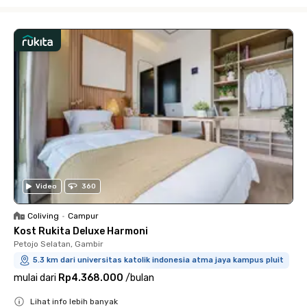
Close
Video
360
Coliving
•
Campur
Kost Rukita Deluxe Harmoni
Petojo Selatan, Gambir
5.3 km dari universitas katolik indonesia atma jaya kampus pluit
mulai dari
Rp4.368.000
/
bulan
Lihat info lebih banyak