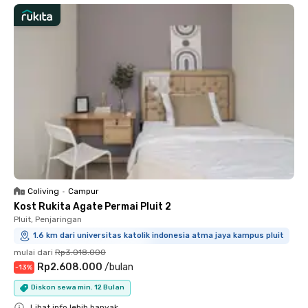
Coliving
•
Campur
Kost Rukita Agate Permai Pluit 2
Pluit, Penjaringan
1.6 km dari universitas katolik indonesia atma jaya kampus pluit
mulai dari
Rp3.018.000
Rp2.608.000
/
bulan
-
13
%
Diskon sewa min. 12 Bulan
Lihat info lebih banyak