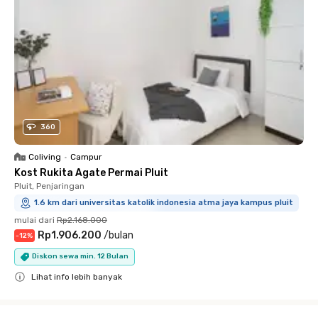
360
Coliving
•
Campur
Kost Rukita Agate Permai Pluit
Pluit, Penjaringan
1.6 km dari universitas katolik indonesia atma jaya kampus pluit
mulai dari
Rp2.168.000
Rp1.906.200
/
bulan
-
12
%
Diskon sewa min. 12 Bulan
Lihat info lebih banyak
Close