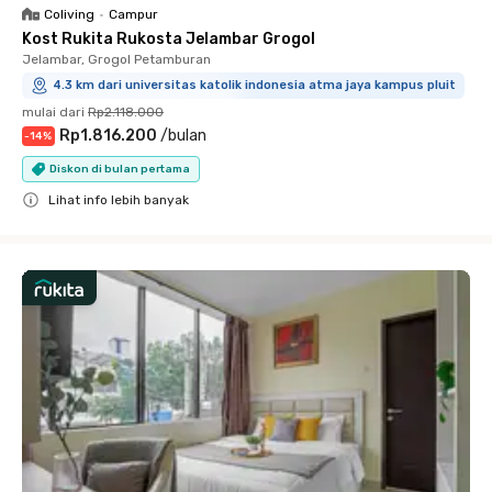
Coliving
•
Campur
Kost Rukita Rukosta Jelambar Grogol
Jelambar, Grogol Petamburan
4.3 km dari universitas katolik indonesia atma jaya kampus pluit
mulai dari
Rp2.118.000
Rp1.816.200
/
bulan
-
14
%
Diskon di bulan pertama
Lihat info lebih banyak
Close