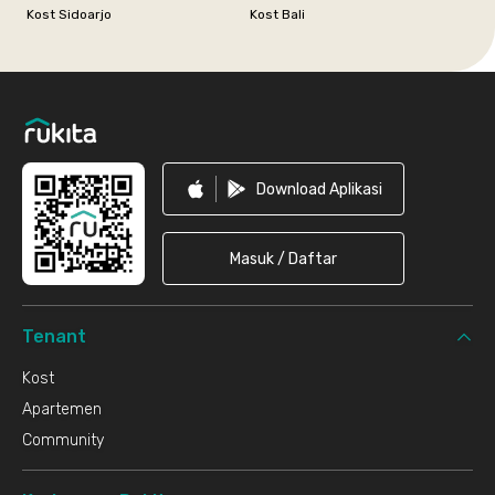
Kost Sidoarjo
Kost Bali
Footer
Download Aplikasi
Masuk / Daftar
Tenant
Kost
Apartemen
Community