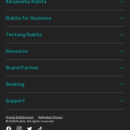
Kerjasama Rukita
Rukita for Business
Tentang Rukita
Resource
Brand Partner
Booking
Support
Syarat & Ketentuan
Kebijakan Privasi
©
2026 Rukita. All rights reserved.
Facebook
Instagram
Twitter
TikTok