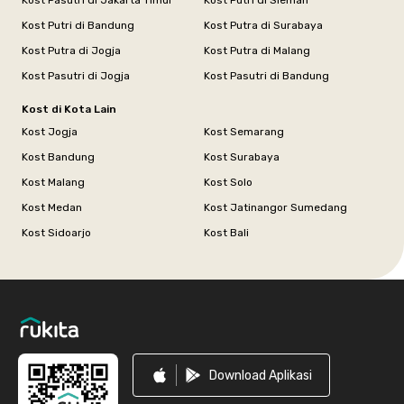
Kost Pasutri di Jakarta Timur
Kost Putri di Sleman
Kost Putri di Bandung
Kost Putra di Surabaya
Kost Putra di Jogja
Kost Putra di Malang
Kost Pasutri di Jogja
Kost Pasutri di Bandung
Kost di Kota Lain
Kost Jogja
Kost Semarang
Kost Bandung
Kost Surabaya
Kost Malang
Kost Solo
Kost Medan
Kost Jatinangor Sumedang
Kost Sidoarjo
Kost Bali
Footer
Download Aplikasi