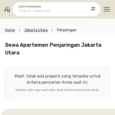
Cari hunianmu
8 Agt 26 - Belum tahu
Ope
Home
Jakarta Utara
Penjaringan
Sewa Apartemen Penjaringan Jakarta
Utara
Maaf, tidak ada properti yang tersedia untuk
kriteria pencarian Anda saat ini.
Silakan coba lagi nanti atau ubah kriteria pencarian Anda.