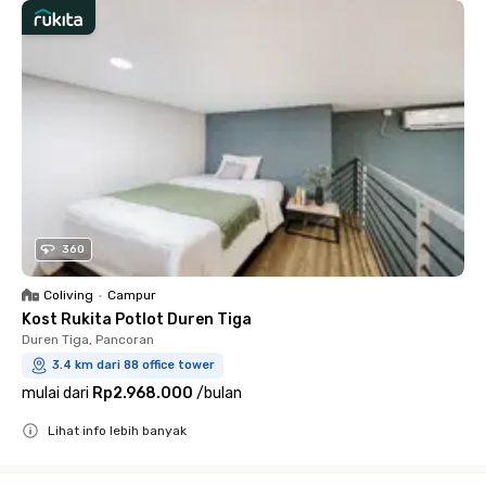
360
Coliving
•
Campur
Kost Rukita Potlot Duren Tiga
Duren Tiga, Pancoran
3.4 km dari 88 office tower
mulai dari
Rp2.968.000
/
bulan
Lihat info lebih banyak
Close