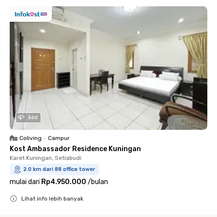
360
Coliving
•
Campur
Kost Ambassador Residence Kuningan
Karet Kuningan, Setiabudi
2.0 km dari 88 office tower
mulai dari
Rp4.950.000
/
bulan
Lihat info lebih banyak
Close