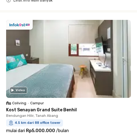
Lihat info lebih banyak
Close
Video
Coliving
•
Campur
Kost Senayan Grand Suite Benhil
Bendungan Hilir, Tanah Abang
4.5 km dari 88 office tower
mulai dari
Rp5.000.000
/
bulan