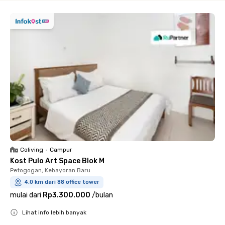
Coliving
•
Campur
Kost Pulo Art Space Blok M
Petogogan, Kebayoran Baru
4.0 km dari 88 office tower
mulai dari
Rp3.300.000
/
bulan
Lihat info lebih banyak
Close