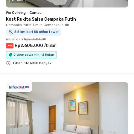
360
Coliving
•
Campur
Kost Rukita Salsa Cempaka Putih
Cempaka Putih Timur, Cempaka Putih
5.5 km dari 88 office tower
mulai dari
Rp2.868.000
Rp2.608.000
/
bulan
-
9
%
Diskon sewa min. 12 Bulan
Lihat info lebih banyak
Close