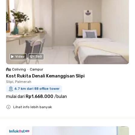
Video
360
Coliving
•
Campur
Kost Rukita Denali Kemanggisan Slipi
Slipi, Palmerah
6.7 km dari 88 office tower
mulai dari
Rp1.668.000
/
bulan
Lihat info lebih banyak
Close