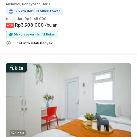
Melawai, Kebayoran Baru
5.3 km dari 88 office tower
mulai dari
Rp4.168.000
Rp3.908.000
/
bulan
-
6
%
Diskon sewa min. 12 Bulan
Lihat info lebih banyak
Close
360