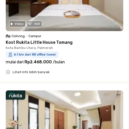
Video
360
Coliving
•
Campur
Kost Rukita Little House Tomang
Kota Bambu Utara, Palmerah
6.1 km dari 88 office tower
mulai dari
Rp2.468.000
/
bulan
Lihat info lebih banyak
Close