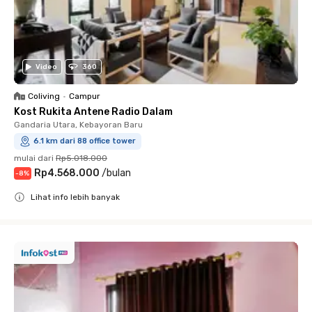
Video
360
Coliving
•
Campur
Kost Rukita Antene Radio Dalam
Gandaria Utara, Kebayoran Baru
6.1 km dari 88 office tower
mulai dari
Rp5.018.000
Rp4.568.000
/
bulan
-
8
%
Lihat info lebih banyak
Close