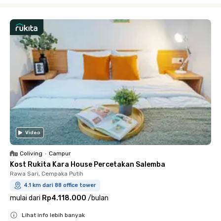
Video
Coliving
•
Campur
Kost Rukita Kara House Percetakan Salemba
Rawa Sari, Cempaka Putih
4.1 km dari 88 office tower
mulai dari
Rp4.118.000
/
bulan
Lihat info lebih banyak