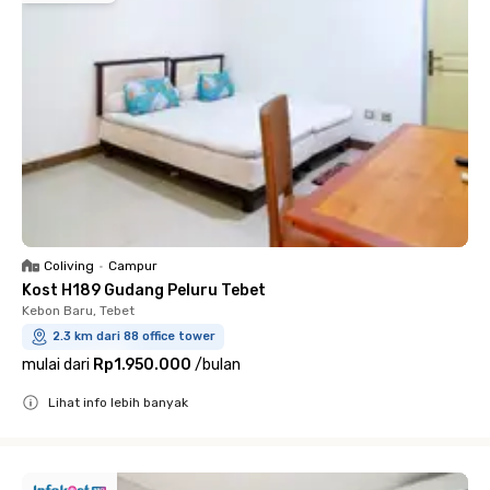
Coliving
•
Campur
Kost H189 Gudang Peluru Tebet
Kebon Baru, Tebet
2.3 km dari 88 office tower
mulai dari
Rp1.950.000
/
bulan
Lihat info lebih banyak
Close