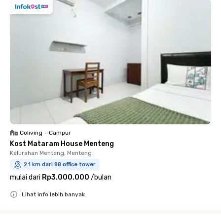
Coliving
•
Campur
Kost Mataram House Menteng
Kelurahan Menteng, Menteng
2.1 km dari 88 office tower
mulai dari
Rp3.000.000
/
bulan
Lihat info lebih banyak
Close