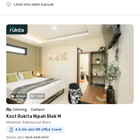
Lihat info lebih banyak
Close
Video
360
Coliving
•
Campur
Kost Rukita Nipah Blok M
Melawai, Kebayoran Baru
4.6 km dari 88 office tower
mulai dari
Rp3.368.000