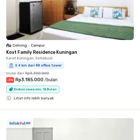
Coliving
•
Campur
Kost Family Residence Kuningan
Karet Kuningan, Setiabudi
2.4 km dari 88 office tower
mulai dari
Rp3.300.000
Rp3.185.000
/
bulan
-
3
%
Diskon sewa min. 12 Bulan
Lihat info lebih banyak
Close