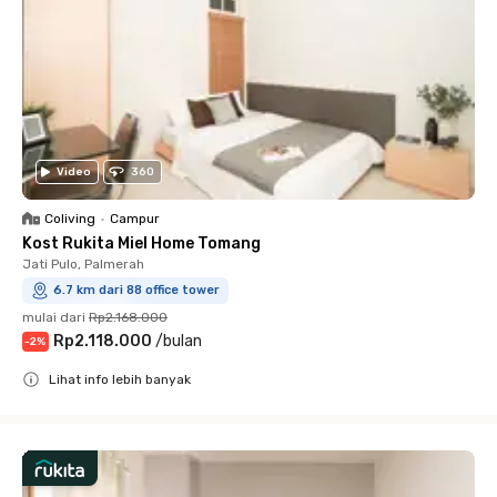
Video
360
Coliving
•
Campur
Kost Rukita Miel Home Tomang
Jati Pulo, Palmerah
6.7 km dari 88 office tower
mulai dari
Rp2.168.000
Rp2.118.000
/
bulan
-
2
%
Lihat info lebih banyak
Close