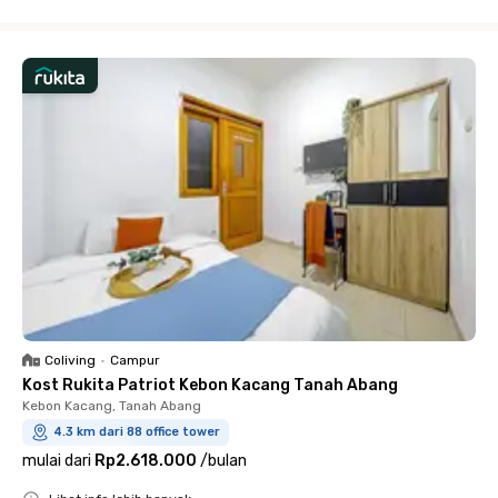
Close
Coliving
•
Campur
Kost Rukita Patriot Kebon Kacang Tanah Abang
Kebon Kacang, Tanah Abang
4.3 km dari 88 office tower
mulai dari
Rp2.618.000
/
bulan