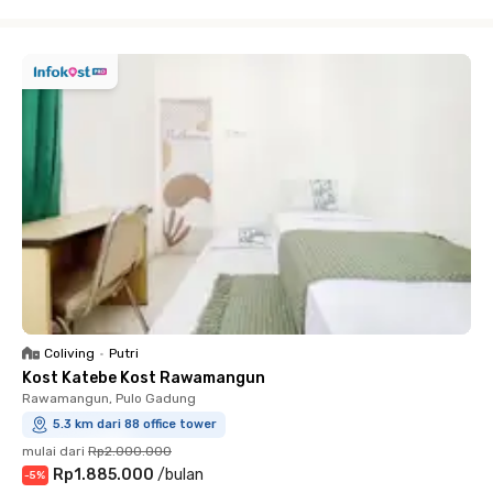
Close
Coliving
•
Putri
Kost Katebe Kost Rawamangun
Rawamangun, Pulo Gadung
5.3 km dari 88 office tower
mulai dari
Rp2.000.000
Rp1.885.000
/
bulan
-
5
%