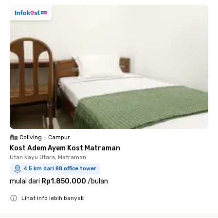
Coliving
•
Campur
Kost Adem Ayem Kost Matraman
Utan Kayu Utara, Matraman
4.5 km dari 88 office tower
mulai dari
Rp1.850.000
/
bulan
Lihat info lebih banyak
Close