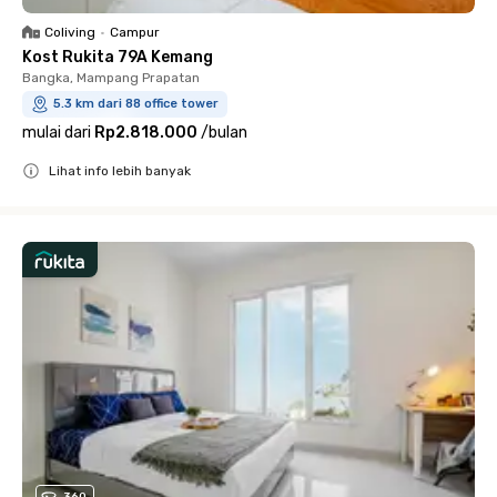
Coliving
•
Campur
Kost Rukita 79A Kemang
Bangka, Mampang Prapatan
5.3 km dari 88 office tower
mulai dari
Rp2.818.000
/
bulan
Lihat info lebih banyak
Close