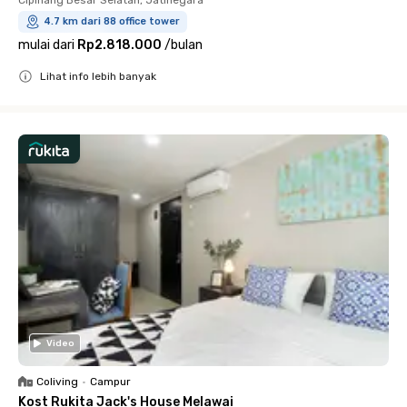
Cipinang Besar Selatan, Jatinegara
4.7 km dari 88 office tower
mulai dari
Rp2.818.000
/
bulan
Lihat info lebih banyak
Close
Video
Coliving
•
Campur
Kost Rukita Jack's House Melawai