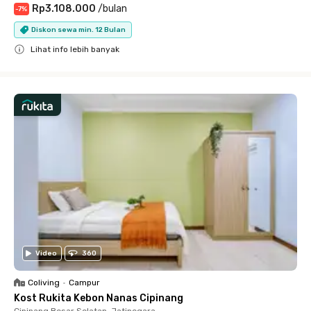
Rp3.108.000
/
bulan
-
7
%
Diskon sewa min. 12 Bulan
Lihat info lebih banyak
Close
Video
360
Coliving
•
Campur
Kost Rukita Kebon Nanas Cipinang