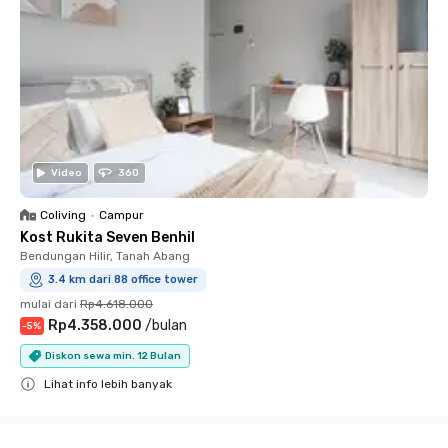
Video
360
Coliving
•
Campur
Kost Rukita Seven Benhil
Bendungan Hilir, Tanah Abang
3.4 km dari 88 office tower
mulai dari
Rp4.618.000
Rp4.358.000
/
bulan
-
5
%
Diskon sewa min. 12 Bulan
Lihat info lebih banyak
Close