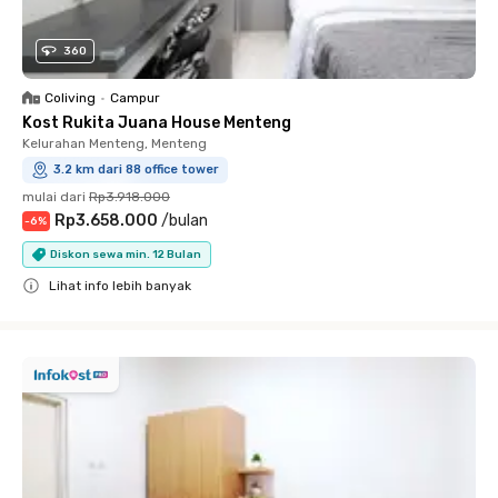
360
Coliving
•
Campur
Kost Rukita Juana House Menteng
Kelurahan Menteng, Menteng
3.2 km dari 88 office tower
mulai dari
Rp3.918.000
Rp3.658.000
/
bulan
-
6
%
Diskon sewa min. 12 Bulan
Lihat info lebih banyak
Close