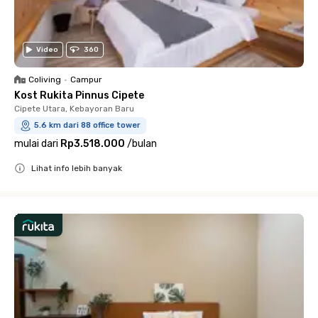
Video
360
Coliving
•
Campur
Kost Rukita Pinnus Cipete
Cipete Utara, Kebayoran Baru
5.6 km dari 88 office tower
mulai dari
Rp3.518.000
/
bulan
Lihat info lebih banyak
Close