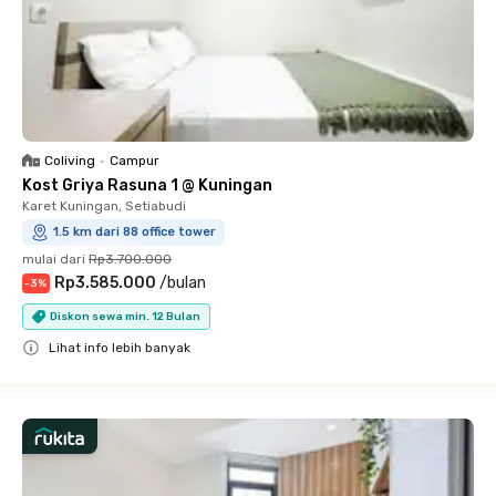
Coliving
•
Campur
Kost Griya Rasuna 1 @ Kuningan
Karet Kuningan, Setiabudi
1.5 km dari 88 office tower
mulai dari
Rp3.700.000
Rp3.585.000
/
bulan
-
3
%
Diskon sewa min. 12 Bulan
Lihat info lebih banyak
Close