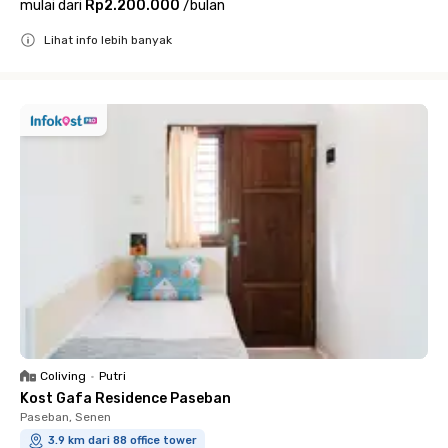
mulai dari
Rp2.200.000
/
bulan
Lihat info lebih banyak
Close
Coliving
•
Putri
Kost Gafa Residence Paseban
Paseban, Senen
3.9 km dari 88 office tower