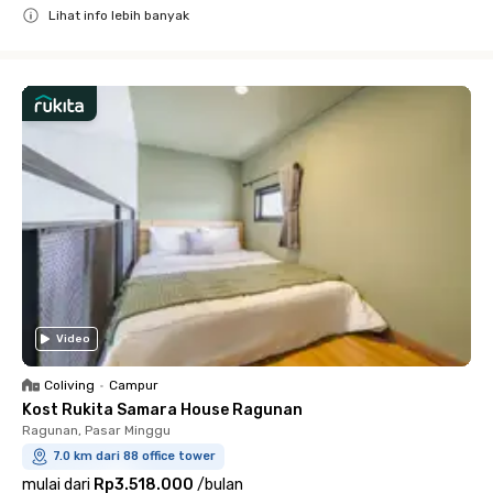
Lihat info lebih banyak
Close
Video
Coliving
•
Campur
Kost Rukita Samara House Ragunan
Ragunan, Pasar Minggu
7.0 km dari 88 office tower
mulai dari
Rp3.518.000
/
bulan