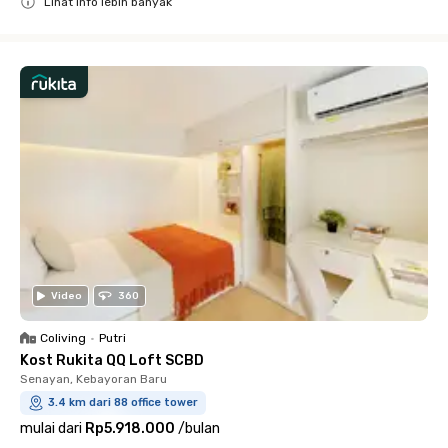
Lihat info lebih banyak
Close
Video
360
Coliving
•
Putri
Kost Rukita QQ Loft SCBD
Senayan, Kebayoran Baru
3.4 km dari 88 office tower
mulai dari
Rp5.918.000
/
bulan