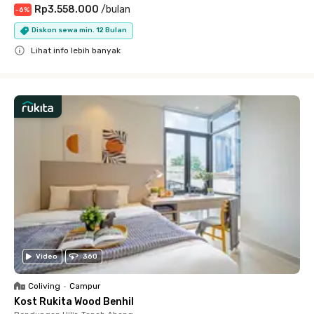
Rp3.558.000
/
bulan
-
6
%
Diskon sewa min. 12 Bulan
Lihat info lebih banyak
Close
Video
360
Coliving
•
Campur
Kost Rukita Wood Benhil