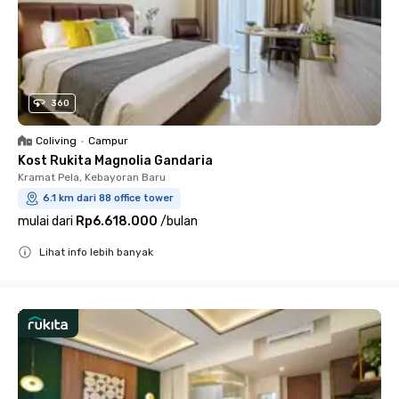
360
Coliving
•
Campur
Kost Rukita Magnolia Gandaria
Kramat Pela, Kebayoran Baru
6.1 km dari 88 office tower
mulai dari
Rp6.618.000
/
bulan
Lihat info lebih banyak
Close