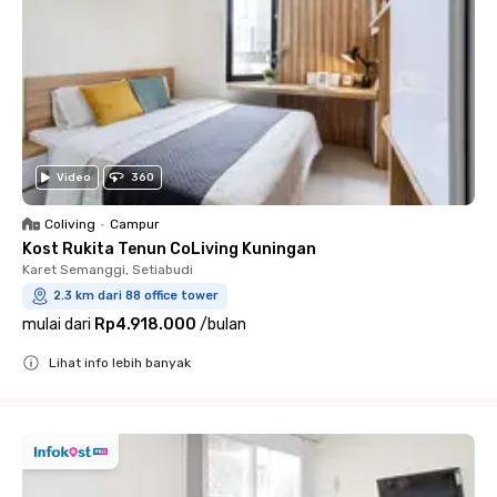
Video
360
Coliving
•
Campur
Kost Rukita Tenun CoLiving Kuningan
Karet Semanggi, Setiabudi
2.3 km dari 88 office tower
mulai dari
Rp4.918.000
/
bulan
Lihat info lebih banyak
Close