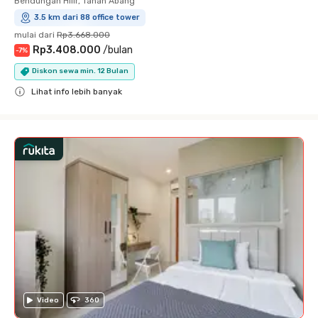
Bendungan Hilir, Tanah Abang
3.5 km dari 88 office tower
mulai dari
Rp3.668.000
Rp3.408.000
/
bulan
-
7
%
Diskon sewa min. 12 Bulan
Lihat info lebih banyak
Close
Video
360