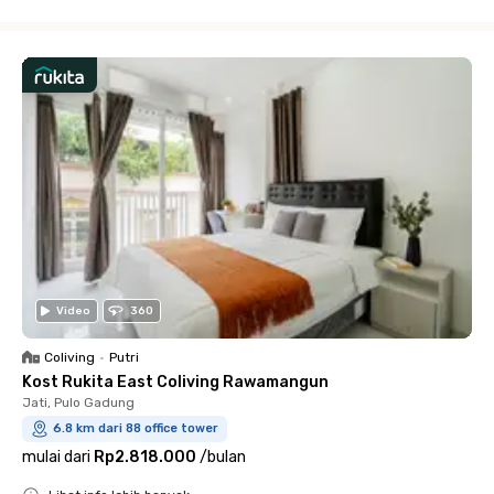
Close
Video
360
Coliving
•
Putri
Kost Rukita East Coliving Rawamangun
Jati, Pulo Gadung
6.8 km dari 88 office tower
mulai dari
Rp2.818.000
/
bulan