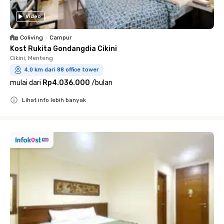
Video
Coliving
•
Campur
Kost Rukita Gondangdia Cikini
Cikini, Menteng
4.0 km dari 88 office tower
mulai dari
Rp4.036.000
/
bulan
Lihat info lebih banyak
Close