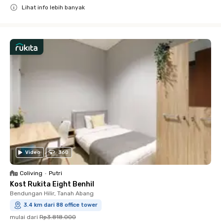
Lihat info lebih banyak
Close
Video
360
Coliving
•
Putri
Kost Rukita Eight Benhil
Bendungan Hilir, Tanah Abang
3.4 km dari 88 office tower
mulai dari
Rp3.818.000