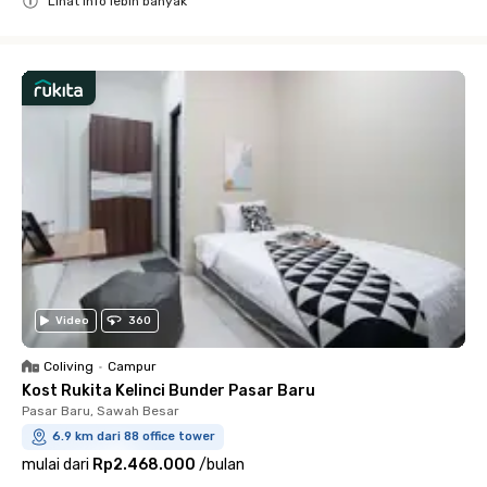
Lihat info lebih banyak
Close
Video
360
Coliving
•
Campur
Kost Rukita Kelinci Bunder Pasar Baru
Pasar Baru, Sawah Besar
6.9 km dari 88 office tower
mulai dari
Rp2.468.000
/
bulan