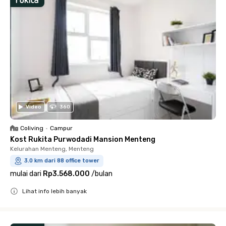
Video
360
Coliving
•
Campur
Kost Rukita Purwodadi Mansion Menteng
Kelurahan Menteng, Menteng
3.0 km dari 88 office tower
mulai dari
Rp3.568.000
/
bulan
Lihat info lebih banyak
Close