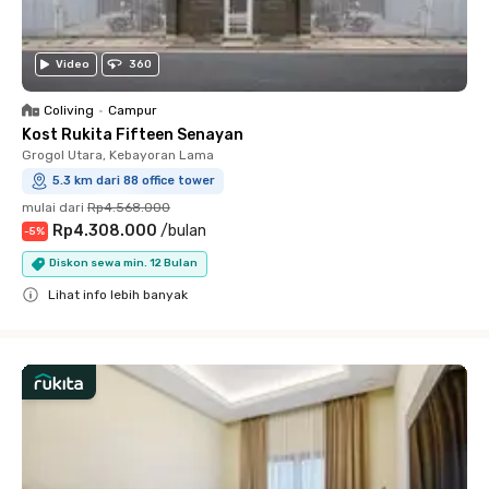
Video
360
Coliving
•
Campur
Kost Rukita Fifteen Senayan
Grogol Utara, Kebayoran Lama
5.3 km dari 88 office tower
mulai dari
Rp4.568.000
Rp4.308.000
/
bulan
-
5
%
Diskon sewa min. 12 Bulan
Lihat info lebih banyak
Close