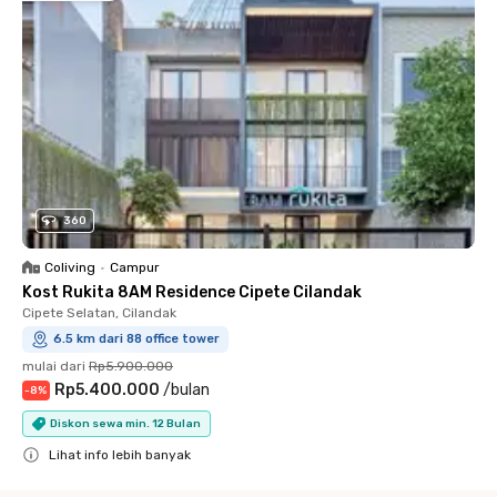
360
Coliving
•
Campur
Kost Rukita 8AM Residence Cipete Cilandak
Cipete Selatan, Cilandak
6.5 km dari 88 office tower
mulai dari
Rp5.900.000
Rp5.400.000
/
bulan
-
8
%
Diskon sewa min. 12 Bulan
Lihat info lebih banyak
Close