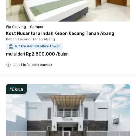
Coliving
•
Campur
Kost Nusantara Indah Kebon Kacang Tanah Abang
Kebon Kacang, Tanah Abang
4.7 km dari 88 office tower
mulai dari
Rp2.800.000
/
bulan
Lihat info lebih banyak
Close