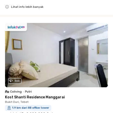
Lihat info lebih banyak
Close
360
Coliving
•
Putri
Kost Shanti Residence Manggarai
Bukit Duri, Tebet
1.9 km dari 88 office tower