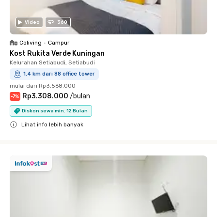
Video
360
Coliving
•
Campur
Kost Rukita Verde Kuningan
Kelurahan Setiabudi, Setiabudi
1.4 km dari 88 office tower
mulai dari
Rp3.568.000
Rp3.308.000
/
bulan
-
7
%
Diskon sewa min. 12 Bulan
Lihat info lebih banyak
Close