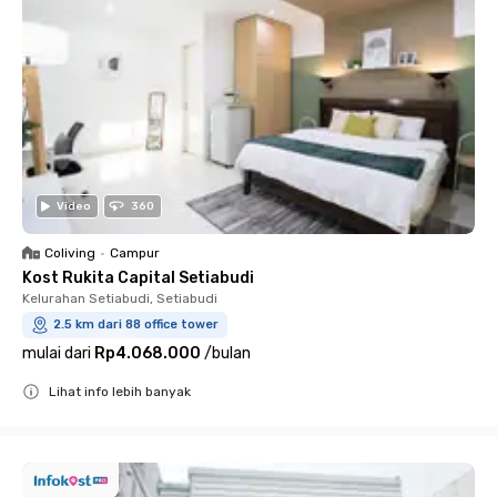
Video
360
Coliving
•
Campur
Kost Rukita Capital Setiabudi
Kelurahan Setiabudi, Setiabudi
2.5 km dari 88 office tower
mulai dari
Rp4.068.000
/
bulan
Lihat info lebih banyak
Close