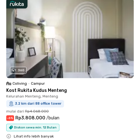
360
Coliving
•
Campur
Kost Rukita Kudus Menteng
Kelurahan Menteng, Menteng
3.2 km dari 88 office tower
mulai dari
Rp4.068.000
Rp3.808.000
/
bulan
-
6
%
Diskon sewa min. 12 Bulan
Lihat info lebih banyak