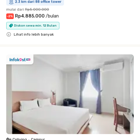
2.3 km dari 88 office tower
mulai dari
Rp5.000.000
Rp4.885.000
/
bulan
-
2
%
Diskon sewa min. 12 Bulan
Lihat info lebih banyak
Close
Coliving
•
Campur