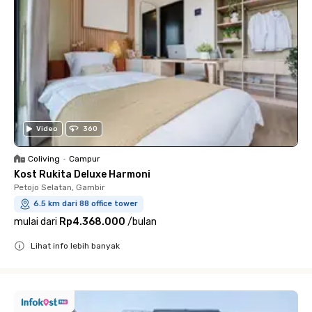
Video
360
Coliving
•
Campur
Kost Rukita Deluxe Harmoni
Petojo Selatan, Gambir
6.5 km dari 88 office tower
mulai dari
Rp4.368.000
/
bulan
Lihat info lebih banyak
Close