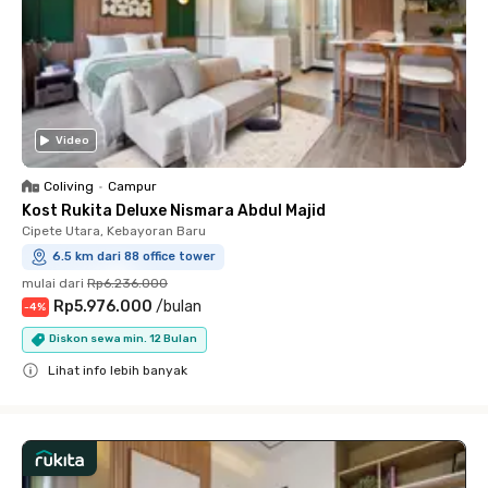
Video
Coliving
•
Campur
Kost Rukita Deluxe Nismara Abdul Majid
Cipete Utara, Kebayoran Baru
6.5 km dari 88 office tower
mulai dari
Rp6.236.000
Rp5.976.000
/
bulan
-
4
%
Diskon sewa min. 12 Bulan
Lihat info lebih banyak
Close