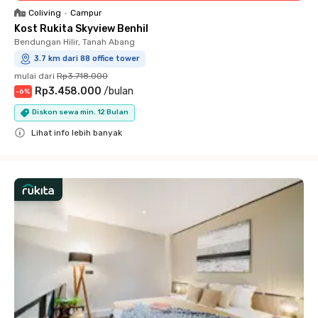
Coliving
•
Campur
Kost Rukita Skyview Benhil
Bendungan Hilir, Tanah Abang
3.7 km dari 88 office tower
mulai dari
Rp3.718.000
Rp3.458.000
/
bulan
-
6
%
Diskon sewa min. 12 Bulan
Lihat info lebih banyak
Close