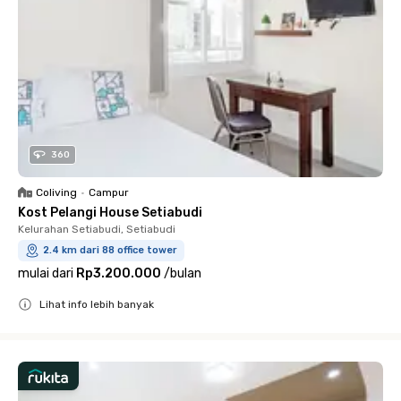
360
Coliving
•
Campur
Kost Pelangi House Setiabudi
Kelurahan Setiabudi, Setiabudi
2.4 km dari 88 office tower
mulai dari
Rp3.200.000
/
bulan
Lihat info lebih banyak
Close