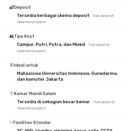
🔐
Deposit
Tersedia berbagai skema deposit
*cek detail di
halaman properti
👥
Tipe Kost
Campur, Putri, Putra, dan Mixed
*cek detail di
halaman properti
🎯
Ideal untuk
Mahasiswa Universitas Indonesia, Gunadarma,
dan komuter Jakarta
🚿
Kamar Mandi Dalam
Tersedia di sebagian besar kamar
*cek detail di
halaman properti
✨
Fasilitas Standar
AC, WiFi, laundry, cleaning, kasur, sofa, CCTV,