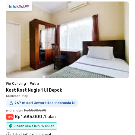
Coliving
•
Putra
Kost Kost Nugie 1 UI Depok
Kukusan, Beji
967 m dari Universitas Indonesia UI
mulai dari
Rp1.800.000
Rp1.685.000
/
bulan
-
6
%
Diskon sewa min. 12 Bulan
Lihat info lebih banyak