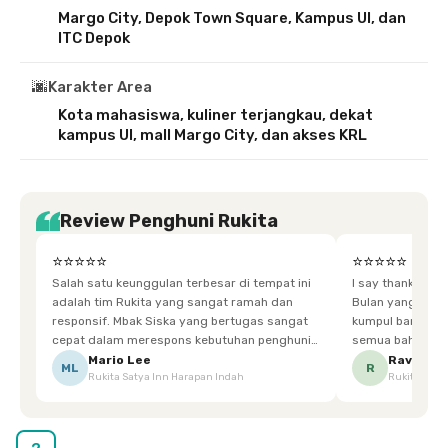
Margo City, Depok Town Square, Kampus UI, dan
ITC Depok
🌆
Karakter Area
Kota mahasiswa, kuliner terjangkau, dekat
kampus UI, mall Margo City, dan akses KRL
Review Penghuni Rukita
⭐⭐⭐⭐⭐
⭐⭐⭐⭐⭐
Salah satu keunggulan terbesar di tempat ini
I say thankyou s
adalah tim Rukita yang sangat ramah dan
Bulan yang super happy! banyak tem
responsif. Mbak Siska yang bertugas sangat
kumpul bareng mak
cepat dalam merespons kebutuhan penghuni.
semua bahagia ad
Ketika saya meminta keset karena sempat
mgkn saran dari air aja & kebersihan lebih di
Mario Lee
Ravena
ML
R
Rukita Satya Inn Harapan Indah
Rukita Dimi
terpeleset, permintaan tersebut langsung
tingkatka
dipenuhi dengan cepat. Terima kasih Mbak
Siska.