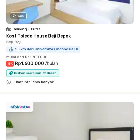
360
Coliving
•
Putra
Kost Toledo House Beji Depok
Beji, Beji
1.5 km dari Universitas Indonesia UI
mulai dari
Rp1.700.000
Rp1.600.000
/
bulan
-
5
%
Diskon sewa min. 12 Bulan
Lihat info lebih banyak
Close