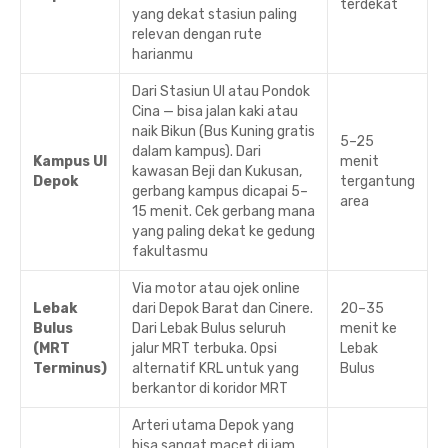
terdekat
yang dekat stasiun paling
relevan dengan rute
harianmu
Dari Stasiun UI atau Pondok
Cina — bisa jalan kaki atau
naik Bikun (Bus Kuning gratis
5–25
dalam kampus). Dari
Kampus UI
menit
kawasan Beji dan Kukusan,
Depok
tergantung
gerbang kampus dicapai 5–
area
15 menit. Cek gerbang mana
yang paling dekat ke gedung
fakultasmu
Via motor atau ojek online
Lebak
dari Depok Barat dan Cinere.
20–35
Bulus
Dari Lebak Bulus seluruh
menit ke
(MRT
jalur MRT terbuka. Opsi
Lebak
Terminus)
alternatif KRL untuk yang
Bulus
berkantor di koridor MRT
Arteri utama Depok yang
bisa sangat macet di jam