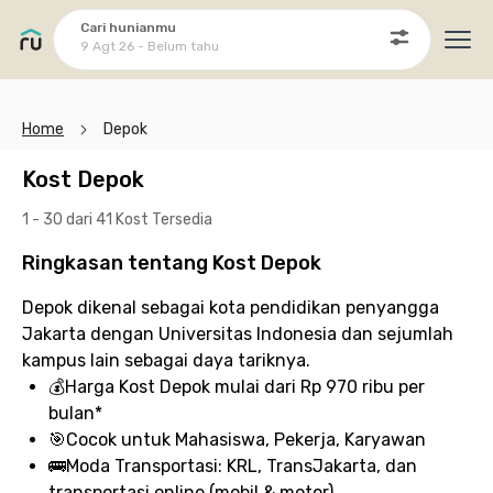
Cari hunianmu
9 Agt 26 - Belum tahu
Ope
Home
Depok
Kost Depok
1 - 30 dari 41 Kost
Tersedia
Ringkasan tentang Kost Depok
Depok dikenal sebagai kota pendidikan penyangga
Jakarta dengan Universitas Indonesia dan sejumlah
kampus lain sebagai daya tariknya.
💰
Harga Kost Depok
mulai dari Rp 970 ribu per
bulan*
🎯
Cocok untuk
Mahasiswa, Pekerja, Karyawan
🚌
Moda Transportasi:
KRL, TransJakarta, dan
transportasi online (mobil & motor)