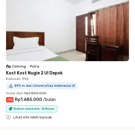
Coliving
•
Putra
Kost Kost Nugie 2 UI Depok
Kukusan, Beji
892 m dari Universitas Indonesia UI
mulai dari
Rp1.800.000
Rp1.685.000
/
bulan
-
6
%
Diskon sewa min. 12 Bulan
Lihat info lebih banyak
Close