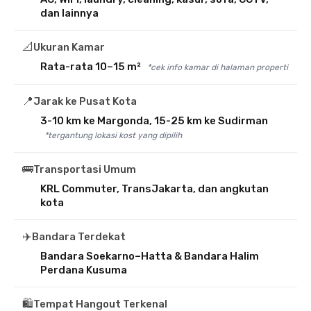
dan lainnya
📐
Ukuran Kamar
Rata-rata 10–15 m²
*cek info kamar di halaman properti
📍
Jarak ke Pusat Kota
3-10 km ke Margonda, 15-25 km ke Sudirman
*tergantung lokasi kost yang dipilih
🚌
Transportasi Umum
KRL Commuter, TransJakarta, dan angkutan
kota
✈️
Bandara Terdekat
Bandara Soekarno–Hatta & Bandara Halim
Perdana Kusuma
🛍️
Tempat Hangout Terkenal