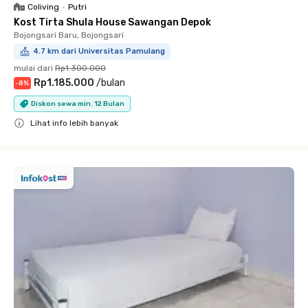
Coliving
•
Putri
Kost Tirta Shula House Sawangan Depok
Bojongsari Baru, Bojongsari
4.7 km dari Universitas Pamulang
mulai dari
Rp1.300.000
Rp1.185.000
/
bulan
-
8
%
Diskon sewa min. 12 Bulan
Lihat info lebih banyak
Close