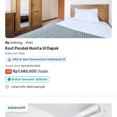
Coliving
•
Putri
Kost Pondok Nunita UI Depok
Kukusan, Beji
632 m dari Universitas Indonesia UI
mulai dari
Rp1.800.000
Rp1.685.000
/
bulan
-
6
%
Diskon sewa min. 12 Bulan
Lihat info lebih banyak
Close