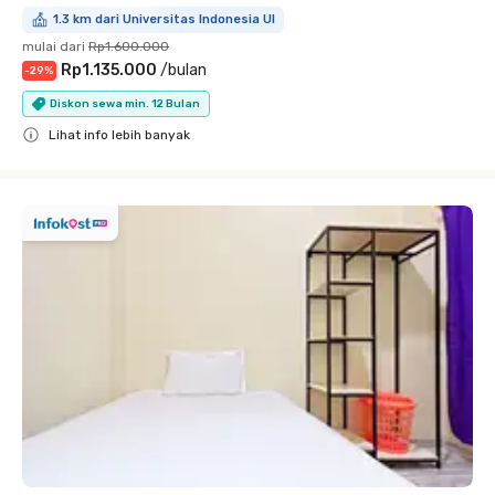
1.3 km dari Universitas Indonesia UI
mulai dari
Rp1.600.000
Rp1.135.000
/
bulan
-
29
%
Diskon sewa min. 12 Bulan
Lihat info lebih banyak
Close