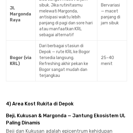
sibuk. Jika rutinitasmu
Bervariasi
Jl.
melewati Margonda,
— macet
Margonda
antisipasi waktu lebih
panjang di
Raya
panjang di pagi dan sore hari
jam sibuk
atau manfaatkan KRL
sebagai alternatif
Dari berbagai stasiun di
Depok — rute KRL ke Bogor
Bogor (via
tersedia langsung.
25–40
KRL)
Refreshing akhir pekan ke
menit
Bogor sangat mudah dan
terjangkau
4) Area Kost Rukita di Depok
Beji, Kukusan & Margonda — Jantung Ekosistem UI,
Paling Dinamis
Beji dan Kukusan adalah epicentrum kehidupan