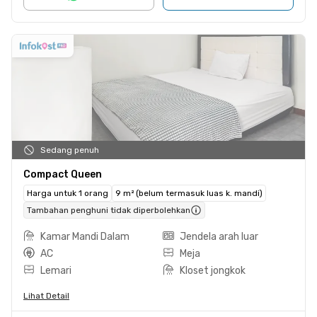
Sedang penuh
Compact Queen
Harga untuk 1 orang
9 m² (belum termasuk luas k. mandi)
Tambahan penghuni tidak diperbolehkan
Kamar Mandi Dalam
Jendela arah luar
AC
Meja
Lemari
Kloset jongkok
Lihat Detail