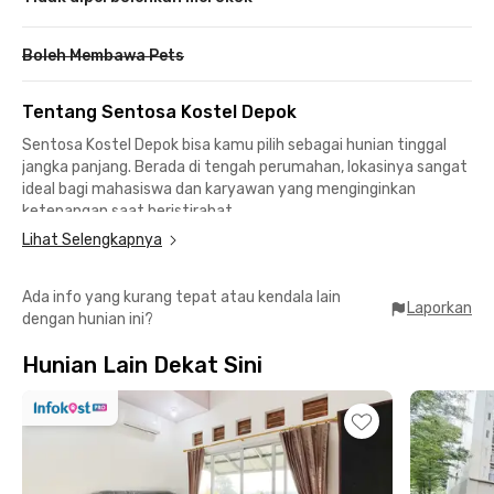
Boleh Membawa Pets
Tentang Sentosa Kostel Depok
Sentosa Kostel Depok bisa kamu pilih sebagai hunian tinggal
jangka panjang. Berada di tengah perumahan, lokasinya sangat
ideal bagi mahasiswa dan karyawan yang menginginkan
ketenangan saat beristirahat.
Lihat Selengkapnya
Kost Depok campur ini terletak 26 menit atau 17 km dari
Universitas Indonesia Kampus Depok. Dekat pula ke Stasiun
Ada info yang kurang tepat atau kendala lain
Cibinong berjarak 10 menit sementara Stasiun Depok bisa
Laporkan
dengan hunian ini?
dicapai dalam 20 menit berkendara bagi kamu yang ingin
menuju wilayah Jakarta, Bogor, Tangerang, maupun Bekasi
Hunian Lain Dekat Sini
tanpa macet.
Ada banyak pilihan tempat nongkrong di sekitar kost Depok
dekat stasiun ini. Sebut saja Seikou Coffee atau Kopi Dari Hati
Taman Dinari cafe Depok yang berkonsep outdoor, resto
KiraKira Ramen untuk mengisi perut dengan nuansa Jepang,