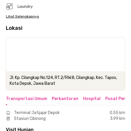
Laundry
Lihat Selengkapnya
Lokasi
Jl. Kp. Cilangkap No.124, RT.2/RW.8, Cilangkap, Kec. Tapos,
Kota Depok, Jawa Barat
Transportasi Umum
Perkantoran
Hospital
Pusat Perbe
Terminal Jatijajar Depok
0.55 km
Stasiun Cibinong
3.99 km
Visit Hunian