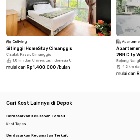
atau mampir ke Cibinong Mall yang berjarak tidak lebih dari 9
menit berkendara.
Sentosa Kostel Depok menyediakan kamar nyaman dengan
kamar mandi dalam dan TV. Di dalamnya sudah dilengkapi
pantry dan area komunal sendiri. Bagi yang membawa
kendaraan pribadi juga tersedia area parkir. Lengkap banget,
Coliving
Aparteme
kan, fasilitasnya? Yuk, booking kamarmu di kost Depok campur
Sitinggil HomeStay Cimanggis
Apartemen
ini!
Cisalak Pasar, Cimanggis
2BR CIty V
Cari kost lain di Depok.
1.8 km dari Universitas Indonesia UI
Bojong Nangk
mulai dari
Rp1.400.000
/
bulan
4.2 km da
mulai dari
R
Cari Kost Lainnya di Depok
Berdasarkan Kelurahan Terkait
Kost Tapos
Berdasarkan Kecamatan Terkait