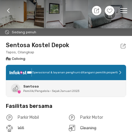
7 Agt 26 - Belum tahu
+
2
Ope
Foto
Fasilitas bersama
Lokasi
Kamar
Atura
Sedang penuh
Sentosa Kostel Depok
Tapos, Cilangkap
Coliving
Operasional & layanan penghuni ditangani pemilik properti
Santoso
Pemilik/Pengelola
•
Sejak Januari 2023
Fasilitas bersama
Parkir Mobil
Parkir Motor
Wifi
Cleaning