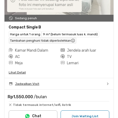
Sedang penuh
Compact Single B
Harga untuk 1 orang
9 m² (belum termasuk luas k. mandi)
Tambahan penghuni tidak diperbolehkan
Kamar Mandi Dalam
Jendela arah luar
AC
TV
Meja
Lemari
Lihat Detail
Jadwalkan Visit
Rp1.550.000
/bulan
Tidak termasuk internet/wifi, listrik
Chat
Join Waiting List