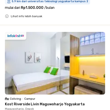
5.9 km dari universitas teknologi yogyakarta kampus 2
mulai dari
Rp1.500.000
/
bulan
Lihat info lebih banyak
Close
Coliving
•
Campur
Kost Riverside Livin Maguwoharjo Yogyakarta
Maguwoharjo, Depok