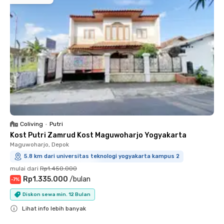
Coliving
•
Putri
Kost Putri Zamrud Kost Maguwoharjo Yogyakarta
Maguwoharjo, Depok
5.8 km dari universitas teknologi yogyakarta kampus 2
mulai dari
Rp1.450.000
Rp1.335.000
/
bulan
-
7
%
Diskon sewa min. 12 Bulan
Lihat info lebih banyak
Close