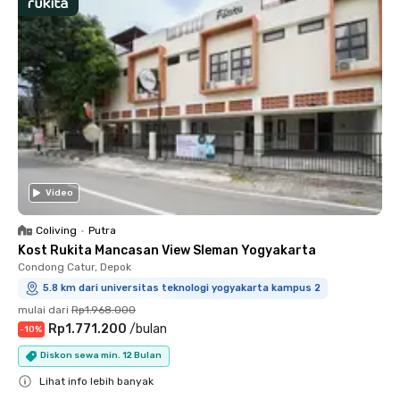
Video
Coliving
•
Putra
Kost Rukita Mancasan View Sleman Yogyakarta
Condong Catur, Depok
5.8 km dari universitas teknologi yogyakarta kampus 2
mulai dari
Rp1.968.000
Rp1.771.200
/
bulan
-
10
%
Diskon sewa min. 12 Bulan
Lihat info lebih banyak