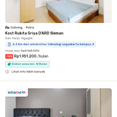
Coliving
•
Putra
Kost Rukita Griya D'ARD Sleman
Sari Harjo, Ngaglik
6.2 km dari universitas teknologi yogyakarta kampus 2
mulai dari
Rp2.168.000
Rp1.951.200
/
bulan
-
10
%
Diskon sewa min. 12 Bulan
Lihat info lebih banyak
Close