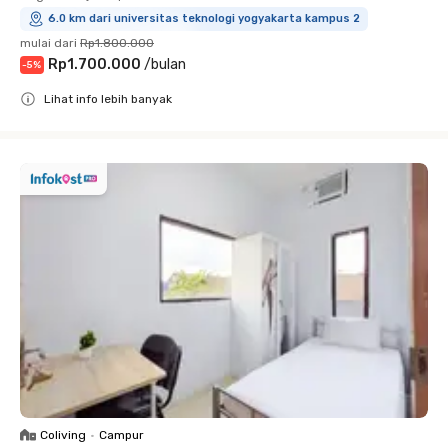
6.0 km dari universitas teknologi yogyakarta kampus 2
mulai dari
Rp1.800.000
Rp1.700.000
/
bulan
-
5
%
Lihat info lebih banyak
Close
Coliving
•
Campur