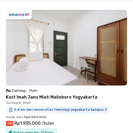
Coliving
•
Putri
Kost Imah Janu Mlati Malioboro Yogyakarta
Sinduadi, Mlati
5.6 km dari universitas teknologi yogyakarta kampus 2
mulai dari
Rp2.050.000
Rp1.935.000
/
bulan
-
5
%
Diskon sewa min. 12 Bulan