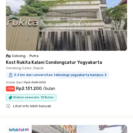
Coliving
•
Putra
Kost Rukita Kalani Condongcatur Yogyakarta
Condong Catur, Depok
5.3 km dari universitas teknologi yogyakarta kampus 2
mulai dari
Rp2.368.000
Rp2.131.200
/
bulan
-
10
%
Diskon sewa min. 12 Bulan
Lihat info lebih banyak
Close