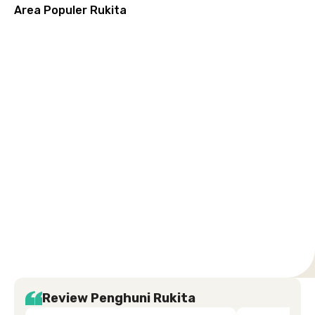
Area Populer Rukita
Grogol
Kebon
Kuningan
Petamburan
Menteng
Jeruk
Bandung
Surabaya
Malang
Solo
Karawaci
Jakarta
Jakarta
Jakarta
Jakarta
Jawa
Jawa
Jawa
Jawa
Selatan
Barat
Tangerang
Pusat
Barat
Barat
Timur
Timur
Tengah
Setiabudi
Cilandak
Depok
Kemanggisan
Semarang
Medan
Tangerang
Bali
Yogyakarta
Jakarta
Jakarta
Jawa
Jakarta
Jawa
Sumatera
Selatan
Banten
Selatan
Barat
Barat
Bali
Yogyakarta
Tengah
Utara
Review Penghuni Rukita