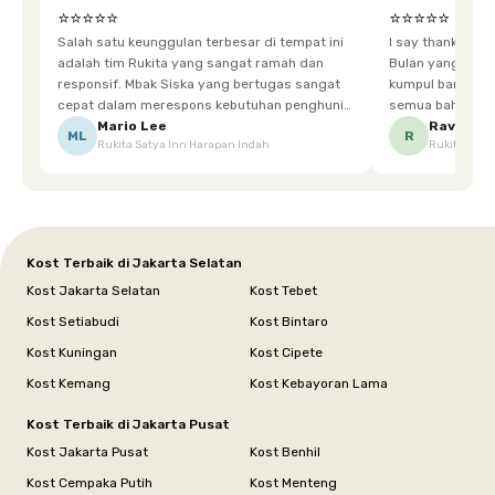
⭐⭐⭐⭐⭐
⭐⭐⭐⭐⭐
Salah satu keunggulan terbesar di tempat ini
I say thankyou s
adalah tim Rukita yang sangat ramah dan
Bulan yang super happy! banyak tem
responsif. Mbak Siska yang bertugas sangat
kumpul bareng mak
cepat dalam merespons kebutuhan penghuni.
semua bahagia ad
Ketika saya meminta keset karena sempat
mgkn saran dari air aja & kebersihan lebih di
Mario Lee
Ravena
ML
R
Rukita Satya Inn Harapan Indah
Rukita Dimi
terpeleset, permintaan tersebut langsung
tingkatka
dipenuhi dengan cepat. Terima kasih Mbak
Siska.
Kost Terbaik di Jakarta Selatan
Kost Jakarta Selatan
Kost Tebet
Kost Setiabudi
Kost Bintaro
Kost Kuningan
Kost Cipete
Kost Kemang
Kost Kebayoran Lama
Kost Terbaik di Jakarta Pusat
Kost Jakarta Pusat
Kost Benhil
Kost Cempaka Putih
Kost Menteng