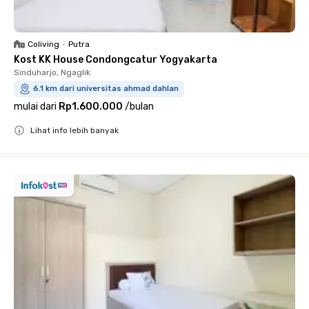
Coliving
•
Putra
Kost KK House Condongcatur Yogyakarta
Sinduharjo, Ngaglik
6.1 km dari universitas ahmad dahlan
mulai dari
Rp1.600.000
/
bulan
Lihat info lebih banyak
Close