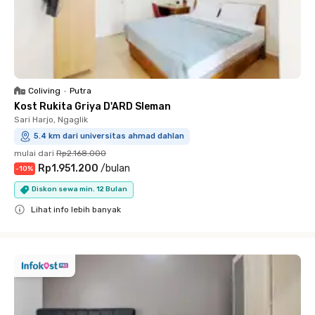
Coliving
•
Putra
Kost Rukita Griya D'ARD Sleman
Sari Harjo, Ngaglik
5.4 km dari universitas ahmad dahlan
mulai dari
Rp2.168.000
Rp1.951.200
/
bulan
-
10
%
Diskon sewa min. 12 Bulan
Lihat info lebih banyak
Close