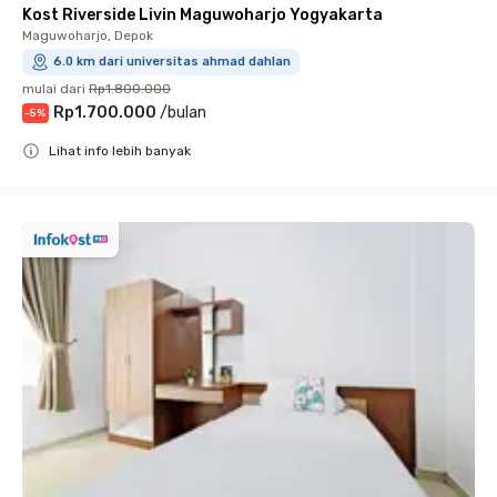
Kost Riverside Livin Maguwoharjo Yogyakarta
Maguwoharjo, Depok
6.0 km dari universitas ahmad dahlan
mulai dari
Rp1.800.000
Rp1.700.000
/
bulan
-
5
%
Lihat info lebih banyak
Close