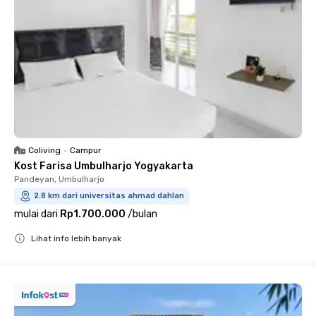
Coliving
•
Campur
Kost Farisa Umbulharjo Yogyakarta
Pandeyan, Umbulharjo
2.8 km dari universitas ahmad dahlan
mulai dari
Rp1.700.000
/
bulan
Lihat info lebih banyak
Close