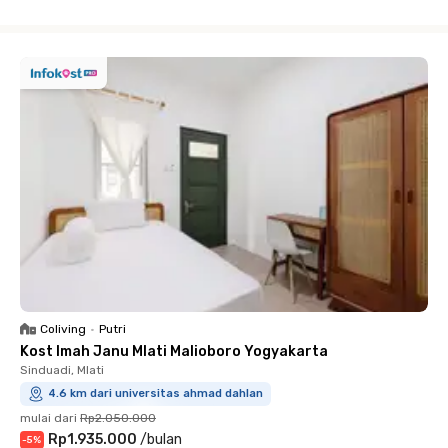
Close
Coliving
•
Putri
Kost Imah Janu Mlati Malioboro Yogyakarta
Sinduadi, Mlati
4.6 km dari universitas ahmad dahlan
mulai dari
Rp2.050.000
Rp1.935.000
/
bulan
-
5
%