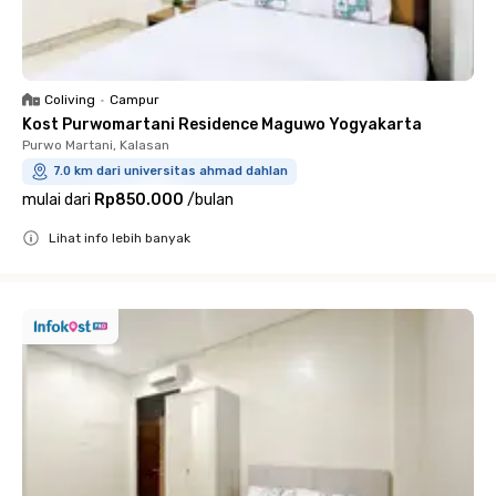
Coliving
•
Campur
Kost Purwomartani Residence Maguwo Yogyakarta
Purwo Martani, Kalasan
7.0 km dari universitas ahmad dahlan
mulai dari
Rp850.000
/
bulan
Lihat info lebih banyak
Close