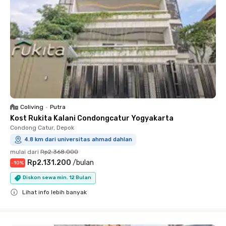
Coliving
•
Putra
Kost Rukita Kalani Condongcatur Yogyakarta
Condong Catur, Depok
4.8 km dari universitas ahmad dahlan
mulai dari
Rp2.368.000
Rp2.131.200
/
bulan
-
10
%
Diskon sewa min. 12 Bulan
Lihat info lebih banyak
Close