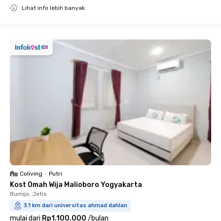
Lihat info lebih banyak
Close
Coliving
•
Putri
Kost Omah Wija Malioboro Yogyakarta
Bumijo, Jetis
3.1 km dari universitas ahmad dahlan
mulai dari
Rp1.100.000
/
bulan