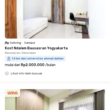
Coliving
•
Campur
Kost Ndalem Bausasran Yogyakarta
Bausasran, Danurejan
1.0 km dari universitas ahmad dahlan
mulai dari
Rp2.000.000
/
bulan
Lihat info lebih banyak
Close