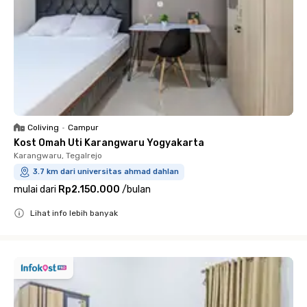
Coliving
•
Campur
Kost Omah Uti Karangwaru Yogyakarta
Karangwaru, Tegalrejo
3.7 km dari universitas ahmad dahlan
mulai dari
Rp2.150.000
/
bulan
Lihat info lebih banyak
Close