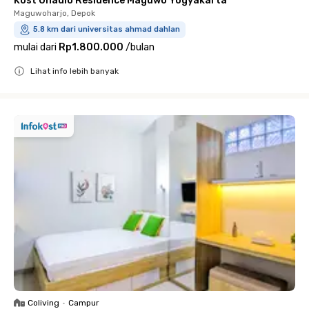
Kost Onadio Residence Maguwo Yogyakarta
Maguwoharjo, Depok
5.8 km dari universitas ahmad dahlan
mulai dari
Rp1.800.000
/
bulan
Lihat info lebih banyak
Close
Coliving
•
Campur