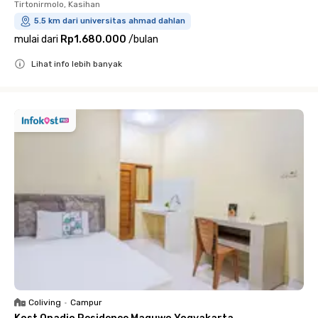
Tirtonirmolo, Kasihan
5.5 km dari universitas ahmad dahlan
mulai dari
Rp1.680.000
/
bulan
Lihat info lebih banyak
Close
Coliving
•
Campur