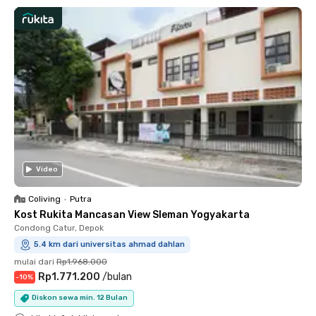
Video
Coliving
•
Putra
Kost Rukita Mancasan View Sleman Yogyakarta
Condong Catur, Depok
5.4 km dari universitas ahmad dahlan
mulai dari
Rp1.968.000
Rp1.771.200
/
bulan
-
10
%
Diskon sewa min. 12 Bulan