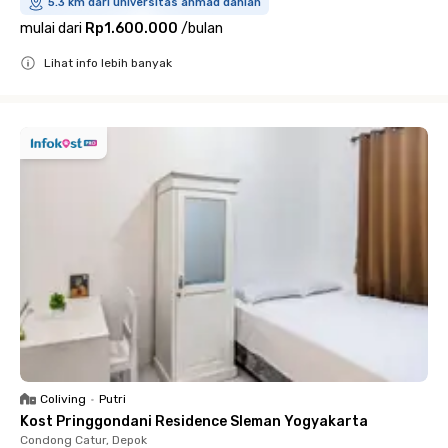
5.3 km dari universitas ahmad dahlan
mulai dari
Rp1.600.000
/
bulan
Lihat info lebih banyak
Close
Coliving
•
Putri
Kost Pringgondani Residence Sleman Yogyakarta
Condong Catur, Depok