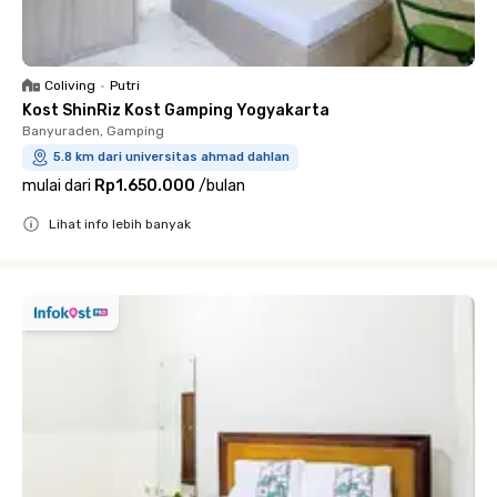
Coliving
•
Putri
Kost ShinRiz Kost Gamping Yogyakarta
Banyuraden, Gamping
5.8 km dari universitas ahmad dahlan
mulai dari
Rp1.650.000
/
bulan
Lihat info lebih banyak
Close