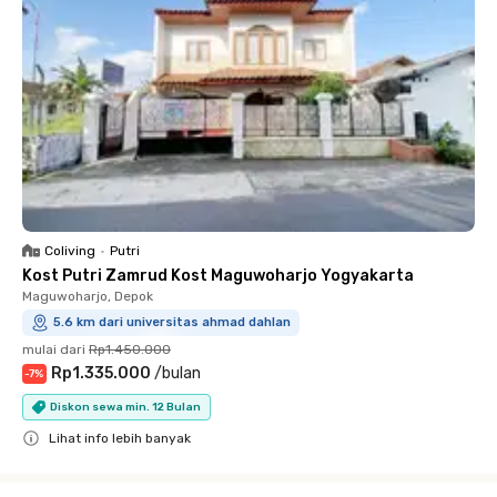
Coliving
•
Putri
Kost Putri Zamrud Kost Maguwoharjo Yogyakarta
Maguwoharjo, Depok
5.6 km dari universitas ahmad dahlan
mulai dari
Rp1.450.000
Rp1.335.000
/
bulan
-
7
%
Diskon sewa min. 12 Bulan
Lihat info lebih banyak
Close