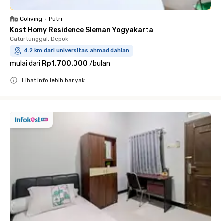
Coliving
•
Putri
Kost Homy Residence Sleman Yogyakarta
Caturtunggal, Depok
4.2 km dari universitas ahmad dahlan
mulai dari
Rp1.700.000
/
bulan
Lihat info lebih banyak
Close