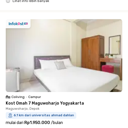
Lihat info lebih banyak
Close
Coliving
•
Campur
Kost Omah 7 Maguwoharjo Yogyakarta
Maguwoharjo, Depok
6.1 km dari universitas ahmad dahlan
mulai dari
Rp1.950.000
/
bulan