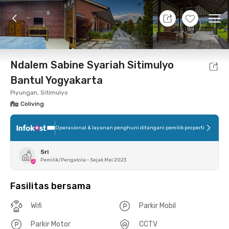
8 Agt 26 - Belum tahu
+
12
Ope
Foto
Fasilitas bersama
Lokasi
Kamar
Atura
Ndalem Sabine Syariah Sitimulyo
Bantul Yogyakarta
Piyungan, Sitimulyo
Coliving
Operasional & layanan penghuni ditangani pemilik properti
Sri
Pemilik/Pengelola
•
Sejak Mei 2023
Fasilitas bersama
Wifi
Parkir Mobil
Parkir Motor
CCTV