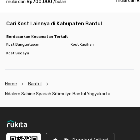
mulai dari
R
mulai dari
Rp700.000
/
bulan
Cari Kost Lainnya di Kabupaten Bantul
Berdasarkan Kecamatan Terkait
Kost Banguntapan
Kost Kasihan
Kost Sedayu
Home
Bantul
Ndalem Sabine Syariah Sitimulyo Bantul Yogyakarta
Footer