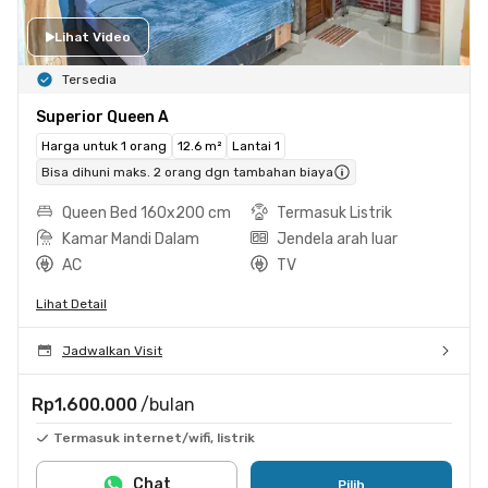
Lihat Video
Tersedia
Superior Queen A
Harga untuk 1 orang
12.6 m²
Lantai 1
Bisa dihuni maks. 2 orang dgn tambahan biaya
Queen Bed 160x200 cm
Termasuk Listrik
Kamar Mandi Dalam
Jendela arah luar
AC
TV
Lihat Detail
Jadwalkan Visit
Rp1.600.000
/bulan
Termasuk internet/wifi, listrik
Chat
Pilih