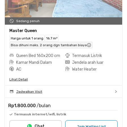
Sedang penuh
Master Queen
Harga untuk 1 orang
16.7 m²
Bisa dihuni maks. 2 orang dgn tambahan biaya
Queen Bed 160x200 cm
Termasuk Listrik
Kamar Mandi Dalam
Jendela arah luar
AC
Water Heater
Lihat Detail
Jadwalkan Visit
Rp1.800.000
/bulan
Termasuk internet/wifi, listrik
Chat
Join Waiting List