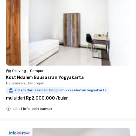
Coliving
•
Campur
Kost Ndalem Bausasran Yogyakarta
Bausasran, Danurejan
2.8 km dari sekolah tinggi ilmu kesehatan yogyakarta
mulai dari
Rp2.000.000
/
bulan
Lihat info lebih banyak
Close