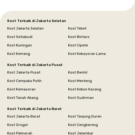
Kost Terbaik di Jakarta Selatan
Kost Jakarta Selatan
Kost Tebet
Kost Setiabudi
Kost Bintaro
Kost Kuningan
Kost Cipete
Kost Kemang
Kost Kebayoran Lama
Kost Terbaik di Jakarta Pusat
Kost Jakarta Pusat
Kost Benhil
Kost Cempaka Putih
Kost Menteng
Kost Kemayoran
Kost Kebon Kacang
Kost Tanah Abang
Kost Sudirman
Kost Terbaik di Jakarta Barat
Kost Jakarta Barat
Kost Tanjung Duren
Kost Grogol
Kost Cengkareng
Kost Palmerah
Kost Jelambar