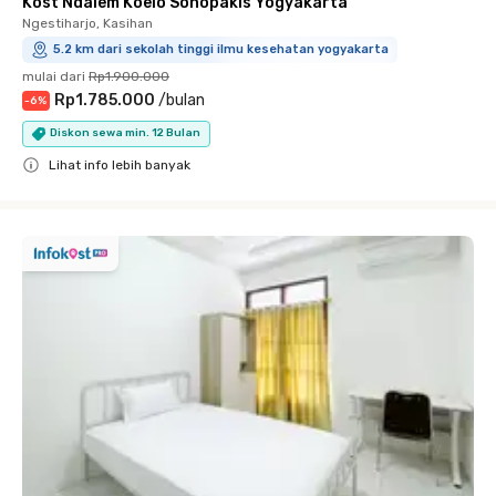
Kost Ndalem Koelo Sonopakis Yogyakarta
Ngestiharjo, Kasihan
5.2 km dari sekolah tinggi ilmu kesehatan yogyakarta
mulai dari
Rp1.900.000
Rp1.785.000
/
bulan
-
6
%
Diskon sewa min. 12 Bulan
Lihat info lebih banyak
Close