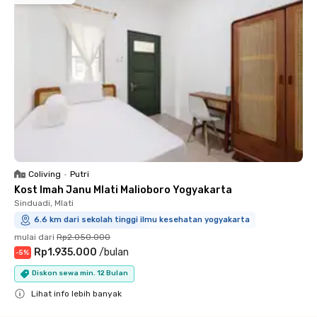
Coliving
•
Putri
Kost Imah Janu Mlati Malioboro Yogyakarta
Sinduadi, Mlati
6.6 km dari sekolah tinggi ilmu kesehatan yogyakarta
mulai dari
Rp2.050.000
Rp1.935.000
/
bulan
-
5
%
Diskon sewa min. 12 Bulan
Lihat info lebih banyak
Close