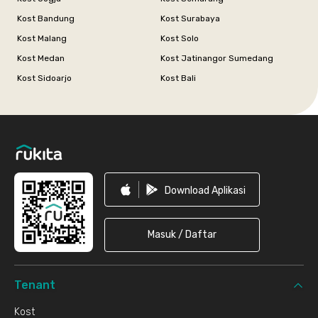
Kost Bandung
Kost Surabaya
Kost Malang
Kost Solo
Kost Medan
Kost Jatinangor Sumedang
Kost Sidoarjo
Kost Bali
Footer
Download Aplikasi
Masuk / Daftar
Tenant
Kost