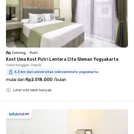
Coliving
•
Putri
Kost Uma Kost Putri Lentera Cita Sleman Yogyakarta
Caturtunggal, Depok
6.3 km dari universitas cokroaminoto yogyakarta
mulai dari
Rp2.518.000
/
bulan
Lihat info lebih banyak
Close