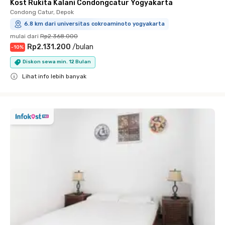
Kost Rukita Kalani Condongcatur Yogyakarta
Condong Catur, Depok
6.8 km dari universitas cokroaminoto yogyakarta
mulai dari
Rp2.368.000
Rp2.131.200
/
bulan
-
10
%
Diskon sewa min. 12 Bulan
Lihat info lebih banyak
Close