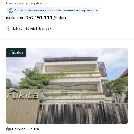
Karangwaru, Tegalrejo
6.3 km dari universitas cokroaminoto yogyakarta
mulai dari
Rp2.150.000
/
bulan
Lihat info lebih banyak
Close
Coliving
•
Putra