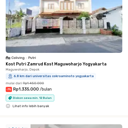
Coliving
•
Putri
Kost Putri Zamrud Kost Maguwoharjo Yogyakarta
Maguwoharjo, Depok
6.8 km dari universitas cokroaminoto yogyakarta
mulai dari
Rp1.450.000
Rp1.335.000
/
bulan
-
7
%
Diskon sewa min. 12 Bulan
Lihat info lebih banyak
Close