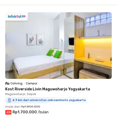
Close
Coliving
•
Campur
Kost Riverside Livin Maguwoharjo Yogyakarta
Maguwoharjo, Depok
6.9 km dari universitas cokroaminoto yogyakarta
mulai dari
Rp1.800.000
Rp1.700.000
/
bulan
-
5
%