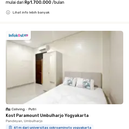
mulai dari
Rp1.700.000
/
bulan
Lihat info lebih banyak
Close
Coliving
•
Putri
Kost Paramount Umbulharjo Yogyakarta
Pandeyan, Umbulharjo
61 m dari universitas cokroaminoto yogyakarta