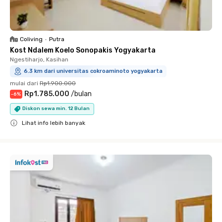
Coliving
•
Putra
Kost Ndalem Koelo Sonopakis Yogyakarta
Ngestiharjo, Kasihan
6.3 km dari universitas cokroaminoto yogyakarta
mulai dari
Rp1.900.000
Rp1.785.000
/
bulan
-
6
%
Diskon sewa min. 12 Bulan
Lihat info lebih banyak
Close