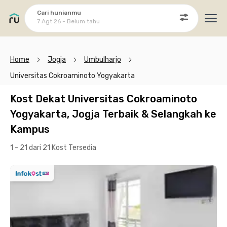
Cari hunianmu
7 Agt 26 - Belum tahu
Ope
Home
Jogja
Umbulharjo
Universitas Cokroaminoto Yogyakarta
Kost Dekat Universitas Cokroaminoto
Yogyakarta, Jogja Terbaik & Selangkah ke
Kampus
1 - 21 dari 21 Kost
Tersedia