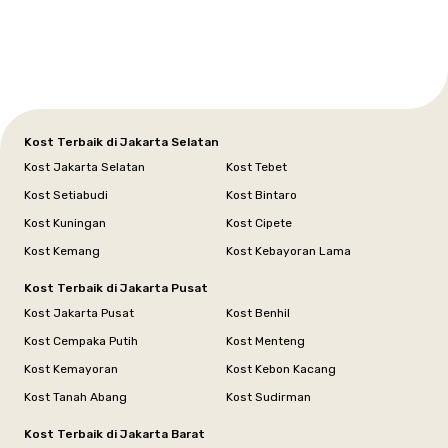
Tangerang
Bali
Yogyakarta
Jakarta
Jakarta
Jawa
Jakarta
Jawa
Sumatera
Selatan
Banten
Selatan
Barat
Barat
Bali
Yogyakarta
Tengah
Utara
Kost Terbaik di Jakarta Selatan
Kost Jakarta Selatan
Kost Tebet
Kost Setiabudi
Kost Bintaro
Kost Kuningan
Kost Cipete
Kost Kemang
Kost Kebayoran Lama
Kost Terbaik di Jakarta Pusat
Kost Jakarta Pusat
Kost Benhil
Kost Cempaka Putih
Kost Menteng
Kost Kemayoran
Kost Kebon Kacang
Kost Tanah Abang
Kost Sudirman
Kost Terbaik di Jakarta Barat