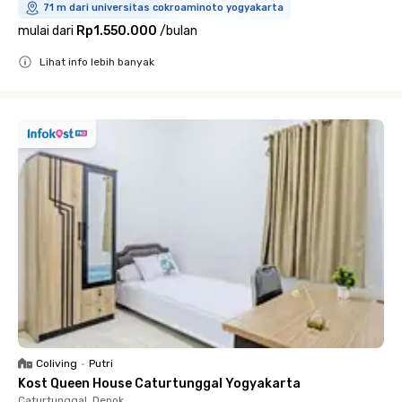
71 m dari universitas cokroaminoto yogyakarta
mulai dari
Rp1.550.000
/
bulan
Lihat info lebih banyak
Close
Coliving
•
Putri
Kost Queen House Caturtunggal Yogyakarta
Caturtunggal, Depok