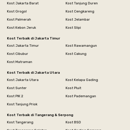
Kost Jakarta Barat
Kost Tanjung Duren
Kost Grogol
Kost Cengkareng
Kost Palmerah
Kost Jelambar
Kost Kebon Jeruk
Kost Slipi
Kost Terbaik di Jakarta Timur
Kost Jakarta Timur
Kost Rawamangun
Kost Cibubur
Kost Cakung
Kost Matraman
Kost Terbaik di Jakarta Utara
Kost Jakarta Utara
Kost Kelapa Gading
Kost Sunter
Kost Pluit
Kost PIK 2
Kost Pademangan
Kost Tanjung Priok
Kost Terbaik di Tangerang & Serpong
Kost Tangerang
Kost BSD