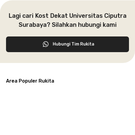
Lagi cari Kost Dekat Universitas Ciputra
Surabaya? Silahkan hubungi kami
Hubungi Tim Rukita
Area Populer Rukita
Grogol
Kebon
Kuningan
Petamburan
Menteng
Jeruk
Bandung
Surabaya
Malang
Solo
Karawaci
Jakarta
Jakarta
Jakarta
Jakarta
Jawa
Jawa
Jawa
Jawa
Selatan
Barat
Tangerang
Pusat
Barat
Barat
Timur
Timur
Tengah