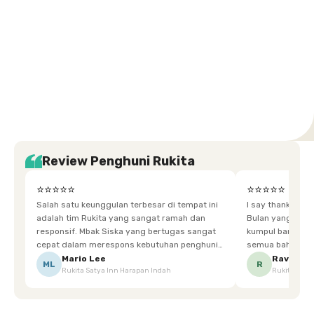
Setiabudi
Cilandak
Depok
Kemanggisan
Semarang
Medan
Tangerang
Bali
Yogyakarta
Jakarta
Jakarta
Jawa
Jakarta
Jawa
Sumatera
Selatan
Banten
Selatan
Barat
Barat
Bali
Yogyakarta
Tengah
Utara
Review Penghuni Rukita
⭐⭐⭐⭐⭐
⭐⭐⭐⭐⭐
Salah satu keunggulan terbesar di tempat ini
I say thankyou s
adalah tim Rukita yang sangat ramah dan
Bulan yang super happy! banyak tem
responsif. Mbak Siska yang bertugas sangat
kumpul bareng mak
cepat dalam merespons kebutuhan penghuni.
semua bahagia ad
Ketika saya meminta keset karena sempat
mgkn saran dari air aja & kebersihan lebih di
Mario Lee
Ravena
ML
R
Rukita Satya Inn Harapan Indah
Rukita Dimi
terpeleset, permintaan tersebut langsung
tingkatka
dipenuhi dengan cepat. Terima kasih Mbak
Siska.