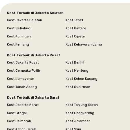
Kost Terbaik di Jakarta Selatan
Kost Jakarta Selatan
Kost Tebet
Kost Setiabudi
Kost Bintaro
Kost Kuningan
Kost Cipete
Kost Kemang
Kost Kebayoran Lama
Kost Terbaik di Jakarta Pusat
Kost Jakarta Pusat
Kost Benhil
Kost Cempaka Putih
Kost Menteng
Kost Kemayoran
Kost Kebon Kacang
Kost Tanah Abang
Kost Sudirman
Kost Terbaik di Jakarta Barat
Kost Jakarta Barat
Kost Tanjung Duren
Kost Grogol
Kost Cengkareng
Kost Palmerah
Kost Jelambar
Kost Kebon Jeruk
Kost Slipi