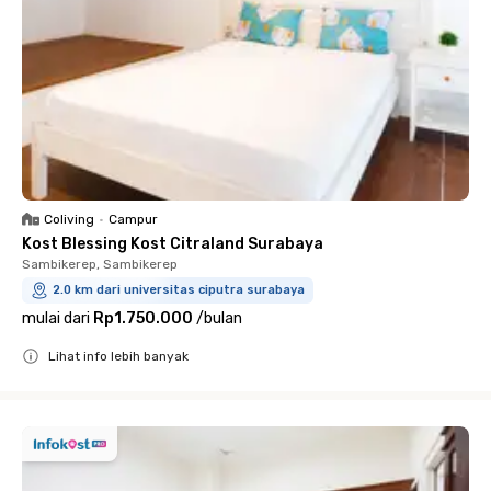
Coliving
•
Campur
Kost Blessing Kost Citraland Surabaya
Sambikerep, Sambikerep
2.0 km dari universitas ciputra surabaya
mulai dari
Rp1.750.000
/
bulan
Lihat info lebih banyak
Close