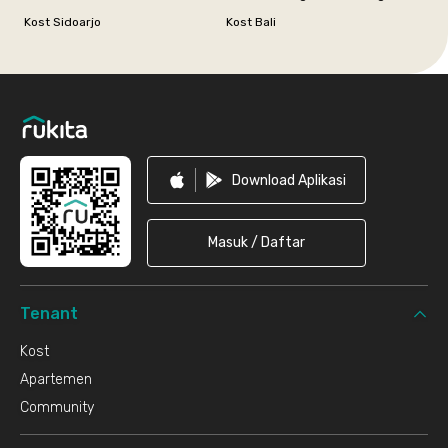
Kost Sidoarjo
Kost Bali
Footer
Download Aplikasi
Masuk / Daftar
Tenant
Kost
Apartemen
Community