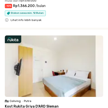
mulai dari
Rp1.518.000
Rp1.366.200
/
bulan
-
10
%
Diskon sewa min. 12 Bulan
Lihat info lebih banyak
Close
Coliving
•
Putra
Kost Rukita Griya D'ARD Sleman