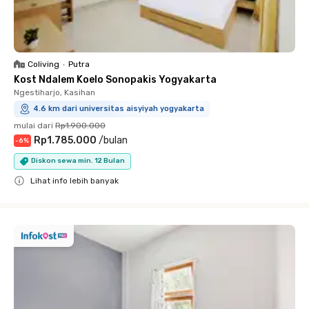
Coliving
•
Putra
Kost Ndalem Koelo Sonopakis Yogyakarta
Ngestiharjo, Kasihan
4.6 km dari universitas aisyiyah yogyakarta
mulai dari
Rp1.900.000
Rp1.785.000
/
bulan
-
6
%
Diskon sewa min. 12 Bulan
Lihat info lebih banyak
Close