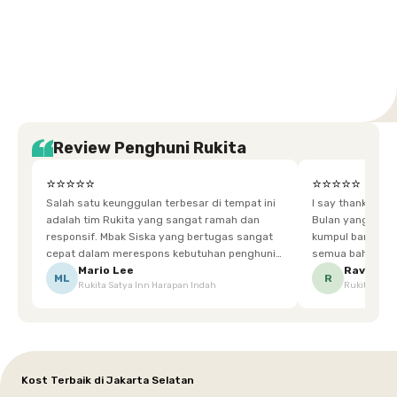
Setiabudi
Cilandak
Depok
Kemanggisan
Semarang
Medan
Tangerang
Bali
Yogyakarta
Jakarta
Jakarta
Jawa
Jakarta
Jawa
Sumatera
Selatan
Banten
Selatan
Barat
Barat
Bali
Yogyakarta
Tengah
Utara
Review Penghuni Rukita
⭐⭐⭐⭐⭐
⭐⭐⭐⭐⭐
Salah satu keunggulan terbesar di tempat ini
I say thankyou s
adalah tim Rukita yang sangat ramah dan
Bulan yang super happy! banyak tem
responsif. Mbak Siska yang bertugas sangat
kumpul bareng mak
cepat dalam merespons kebutuhan penghuni.
semua bahagia ad
Ketika saya meminta keset karena sempat
mgkn saran dari air aja & kebersihan lebih di
Mario Lee
Ravena
ML
R
Rukita Satya Inn Harapan Indah
Rukita Dimi
terpeleset, permintaan tersebut langsung
tingkatka
dipenuhi dengan cepat. Terima kasih Mbak
Siska.
Kost Terbaik di Jakarta Selatan