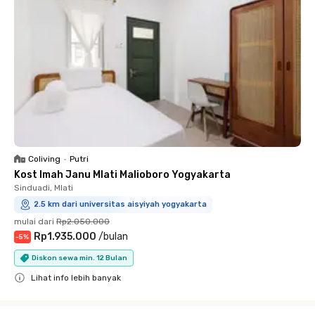
Coliving
•
Putri
Kost Imah Janu Mlati Malioboro Yogyakarta
Sinduadi, Mlati
2.5 km dari universitas aisyiyah yogyakarta
mulai dari
Rp2.050.000
Rp1.935.000
/
bulan
-
5
%
Diskon sewa min. 12 Bulan
Lihat info lebih banyak
Close