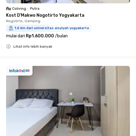
Coliving
•
Putra
Kost D'Makwo Nogotirto Yogyakarta
Nogotirto, Gamping
1.6 km dari universitas aisyiyah yogyakarta
mulai dari
Rp1.600.000
/
bulan
Lihat info lebih banyak
Close