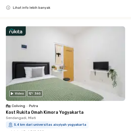
Lihat info lebih banyak
Close
Video
360
Coliving
•
Putra
Kost Rukita Omah Kimora Yogyakarta
Sendangadi, Mlati
5.4 km dari universitas aisyiyah yogyakarta