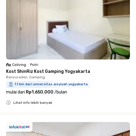
Coliving
•
Putri
Kost ShinRiz Kost Gamping Yogyakarta
Banyuraden, Gamping
1.1 km dari universitas aisyiyah yogyakarta
mulai dari
Rp1.650.000
/
bulan
Lihat info lebih banyak
Close