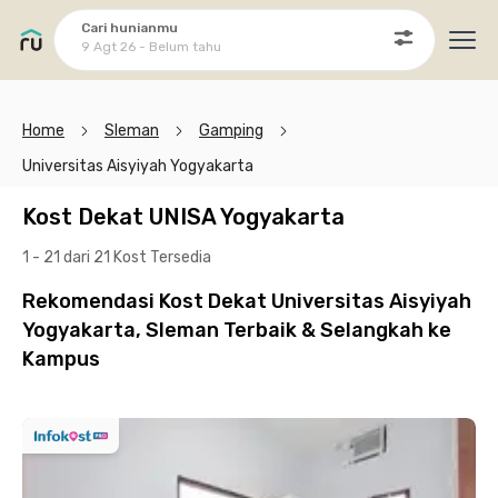
Cari hunianmu
9 Agt 26 - Belum tahu
Ope
Home
Sleman
Gamping
Universitas Aisyiyah Yogyakarta
Kost Dekat UNISA Yogyakarta
1 - 21 dari 21 Kost
Tersedia
Rekomendasi Kost Dekat Universitas Aisyiyah
Yogyakarta, Sleman Terbaik & Selangkah ke
Kampus