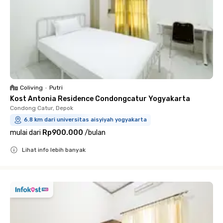
Coliving
•
Putri
Kost Antonia Residence Condongcatur Yogyakarta
Condong Catur, Depok
6.8 km dari universitas aisyiyah yogyakarta
mulai dari
Rp900.000
/
bulan
Lihat info lebih banyak
Close