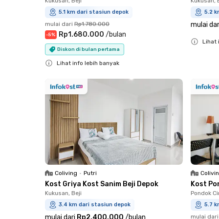
Kukusan, Beji
Kukusan, B
5.1 km dari stasiun depok
5.2 k
mulai dari
Rp1.780.000
mulai dar
Rp1.680.000
/
bulan
-
5
%
Lihat 
Diskon di bulan pertama
Close
Lihat info lebih banyak
Close
Coliving
•
Putri
Colivi
Kost Griya Kost Sanim Beji Depok
Kost Po
Kukusan, Beji
Pondok Cin
3.4 km dari stasiun depok
5.7 k
mulai dari
Rp2.400.000
/
bulan
mulai dari