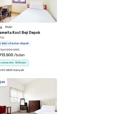
ng
•
Putri
ameita Kost Beji Depok
eji
m dari stasiun depok
Rp1.050.000
913.500
/
bulan
 sewa min. 12 Bulan
info lebih banyak