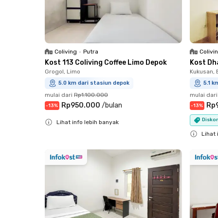
Coliving
•
Putra
Colivi
Kost 113 Coliving Coffee Limo Depok
Kost Dh
Grogol, Limo
Kukusan, B
5.0 km dari stasiun depok
5.1 k
mulai dari
Rp1.100.000
mulai dari
Rp950.000
/
bulan
Rp
-
13
%
-
13
%
Diskon
Lihat info lebih banyak
Close
Lihat 
Close