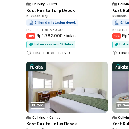
Coliving
•
Putri
Colivi
Kost Rukita Tulip Depok
Kost Ru
Kukusan, Beji
Kukusan, B
5.1 km dari stasiun depok
5.1 k
mulai dari
Rp1.980.000
mulai dari
Rp1.782.000
/
bulan
Rp
-
10
%
-
10
%
Diskon sewa min. 12 Bulan
Diskon
Lihat info lebih banyak
Lihat 
Close
Close
360
360
Coliving
•
Campur
Colivi
Kost Rukita Lotus Depok
Kost Ru