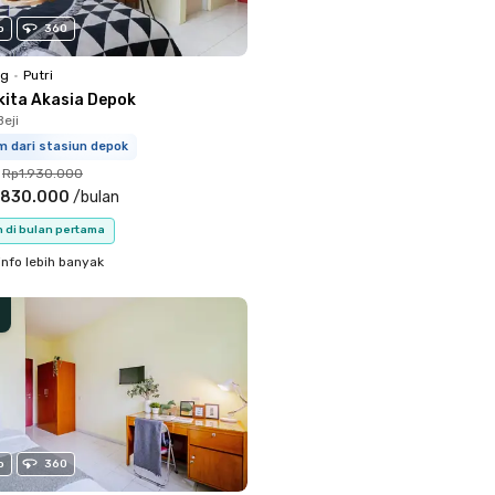
o
360
ng
•
Putri
kita Akasia Depok
eji
m dari stasiun depok
Rp1.930.000
.830.000
/
bulan
n di bulan pertama
info lebih banyak
o
360