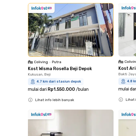
Close
Close
Colivi
Coliving
•
Putra
Kost Ar
Kost Wisma Rosella Beji Depok
Bakti Jay
Kukusan, Beji
4.8 k
4.7 km dari stasiun depok
mulai dar
mulai dari
Rp1.550.000
/
bulan
Lihat 
Lihat info lebih banyak
Close
Close