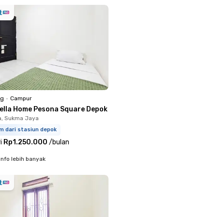
ng
•
Campur
iella Home Pesona Square Depok
a, Sukma Jaya
m dari stasiun depok
i
Rp1.250.000
/
bulan
info lebih banyak