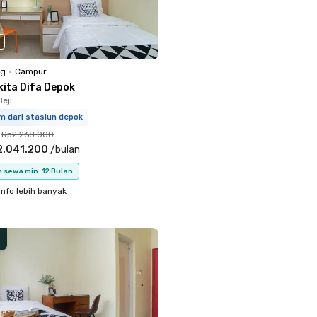
ng
•
Campur
kita Difa Depok
eji
m dari stasiun depok
Rp2.268.000
2.041.200
/
bulan
 sewa min. 12 Bulan
info lebih banyak