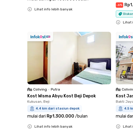
Rp1
-
6
%
Lihat info lebih banyak
Diskon
Close
Lihat 
Close
360
Coliving
•
Putra
Colivi
Kost Wisma Abyu Kost Beji Depok
Kost Ja
Kukusan, Beji
Bakti Jay
4.4 km dari stasiun depok
4.5 k
mulai dari
Rp1.300.000
/
bulan
mulai dar
Lihat info lebih banyak
Lihat 