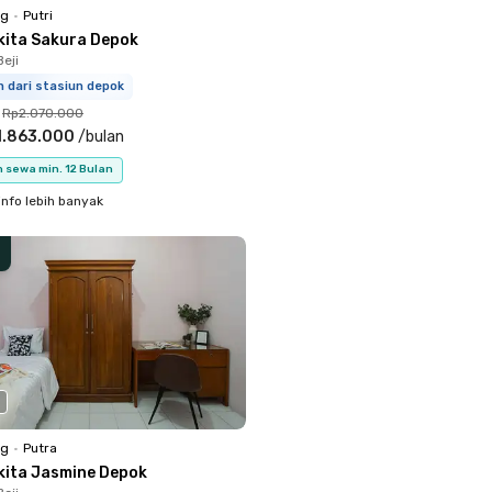
ng
•
Putri
kita Sakura Depok
eji
m dari stasiun depok
Rp2.070.000
1.863.000
/
bulan
 sewa min. 12 Bulan
info lebih banyak
ng
•
Putra
kita Jasmine Depok