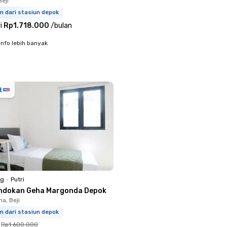
eji
m dari stasiun depok
i
Rp1.718.000
/
bulan
info lebih banyak
ng
•
Putri
ndokan Geha Margonda Depok
a, Beji
m dari stasiun depok
Rp1.600.000