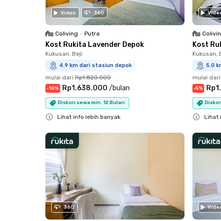
Video
360
Vide
Coliving
•
Putra
Colivi
Kost Rukita Lavender Depok
Kost Ru
Kukusan, Beji
Kukusan, B
4.9 km dari stasiun depok
5.0 k
mulai dari
Rp1.820.000
mulai dari
Rp1.638.000
/
bulan
Rp1
-
10
%
-
5
%
Diskon sewa min. 12 Bulan
Disko
Lihat info lebih banyak
Lihat 
Close
Close
360
Vide