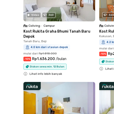
Video
360
360
Coliving
•
Campur
Colivi
Kost Rukita Graha Bhumi Tanah Baru
Kost Ru
Depok
Kukusan, B
Tanah Baru, Beji
4.2 k
4.0 km dari stasiun depok
mulai dari
mulai dari
Rp1.818.000
Rp
-
10
%
Rp1.636.200
/
bulan
-
10
%
Diskon
Diskon sewa min. 12 Bulan
Lihat 
Lihat info lebih banyak
Close
Close