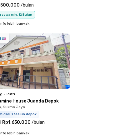
.500.000
/
bulan
 sewa min. 12 Bulan
info lebih banyak
ng
•
Putri
smine House Juanda Depok
a, Sukma Jaya
m dari stasiun depok
i
Rp1.650.000
/
bulan
info lebih banyak