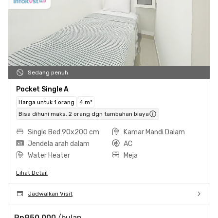
Sedang penuh
Pocket Single A
Harga untuk 1 orang
4 m²
Bisa dihuni maks. 2 orang dgn tambahan biaya
Single Bed 90x200 cm
Kamar Mandi Dalam
Jendela arah dalam
AC
Water Heater
Meja
Lihat Detail
Jadwalkan Visit
Rp950.000
/bulan