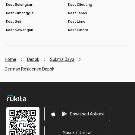
Kost Bojongsari
Kost Cilodong
Kost Cimanggis
Kost Tapos
Kost Beji
Kost Limo
Kost Sawangan
Kost Cinere
Home
Depok
Sukma Jaya
Jerman Residence Depok
Footer
Download Aplikasi
Masuk / Daftar