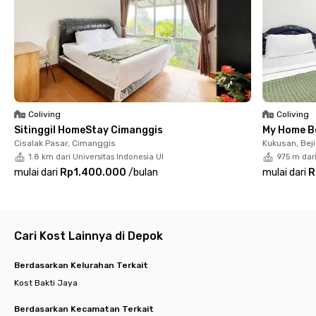
kamar berfurnitur lengkap, WiFi, AC, kamar mandi dalam dengan
shower, hingga fasilitas bersamanya yang terdiri atas kamar
mandi tamu, dapur, sink, alat masak dan makan, area jemur,
hingga area parkir motor dan CCTV. Tersedia pula layanan
housekeeping yang memungkinkan kamu beristirahat dengan
optimal.
Sudah siap pindah ke kost putri Depok ini? Booking sekarang,
yuk, sebelum kehabisan kamar.
Coliving
Coliving
Sitinggil HomeStay Cimanggis
My Home B
Cisalak Pasar, Cimanggis
Kukusan, Beji
1.8 km dari Universitas Indonesia UI
975 m dari
mulai dari
Rp1.400.000
/
bulan
mulai dari
R
Cari Kost Lainnya di Depok
Berdasarkan Kelurahan Terkait
Kost Bakti Jaya
Berdasarkan Kecamatan Terkait