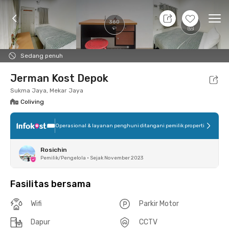
7 Agt 26 - Belum tahu
+
12
Ope
360
Foto
Fasilitas bersama
Lokasi
Kamar
Atura
Sedang penuh
Jerman Kost Depok
Sukma Jaya, Mekar Jaya
Coliving
Operasional & layanan penghuni ditangani pemilik properti
Rosichin
Pemilik/Pengelola
•
Sejak November 2023
Fasilitas bersama
Wifi
Parkir Motor
Dapur
CCTV