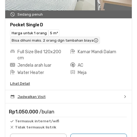
Sedang penuh
Pocket Single D
Harga untuk 1 orang
5 m²
Bisa dihuni maks. 2 orang dgn tambahan biaya
Full Size Bed 120x200
Kamar Mandi Dalam
cm
Jendela arah luar
AC
Water Heater
Meja
Lihat Detail
Jadwalkan Visit
Rp1.050.000
/bulan
Termasuk internet/wifi
Tidak termasuk listrik