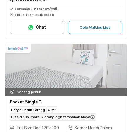
Termasuk internet/wifi
Tidak termasuk listrik
Chat
Join Waiting List
Sedang penuh
Pocket Single C
Harga untuk 1 orang
5 m²
Bisa dihuni maks. 2 orang dgn tambahan biaya
Full Size Bed 120x200
Kamar Mandi Dalam