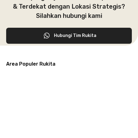
& Terdekat dengan Lokasi Strategis?
Silahkan hubungi kami
Hubungi Tim Rukita
Area Populer Rukita
Grogol
Kebon
Kuningan
Petamburan
Menteng
Jeruk
Bandung
Surabaya
Malang
Solo
Karawaci
Jakarta
Jakarta
Jakarta
Jakarta
Jawa
Jawa
Jawa
Jawa
Selatan
Barat
Tangerang
Pusat
Barat
Barat
Timur
Timur
Tengah