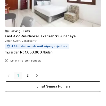
Coliving
•
Putri
Kost A27 Residence Lakarsantri Surabaya
Lidah Kulon, Lakarsantri
4.0 km dari rumah sakit wiyung sejahtera
mulai dari
Rp1.050.000
/
bulan
Lihat info lebih banyak
Close
1
2
Lihat Semua Hunian