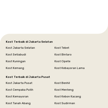
Setiabudi
Cilandak
Depok
Kemanggisan
Semarang
Medan
Tangerang
Bali
Yogyakarta
Jakarta
Jakarta
Jawa
Jakarta
Jawa
Sumatera
Selatan
Banten
Selatan
Barat
Barat
Bali
Yogyakarta
Tengah
Utara
Kost Terbaik di Jakarta Selatan
Kost Jakarta Selatan
Kost Tebet
Kost Setiabudi
Kost Bintaro
Kost Kuningan
Kost Cipete
Kost Kemang
Kost Kebayoran Lama
Kost Terbaik di Jakarta Pusat
Kost Jakarta Pusat
Kost Benhil
Kost Cempaka Putih
Kost Menteng
Kost Kemayoran
Kost Kebon Kacang
Kost Tanah Abang
Kost Sudirman