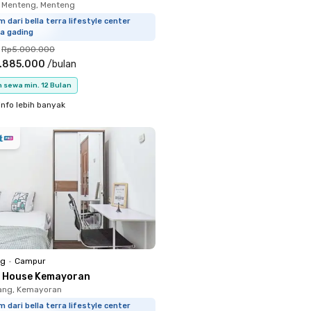
 Menteng, Menteng
m dari bella terra lifestyle center
a gading
Rp5.000.000
.885.000
/
bulan
 sewa min. 12 Bulan
info lebih banyak
ng
•
Campur
K House Kemayoran
ang, Kemayoran
m dari bella terra lifestyle center