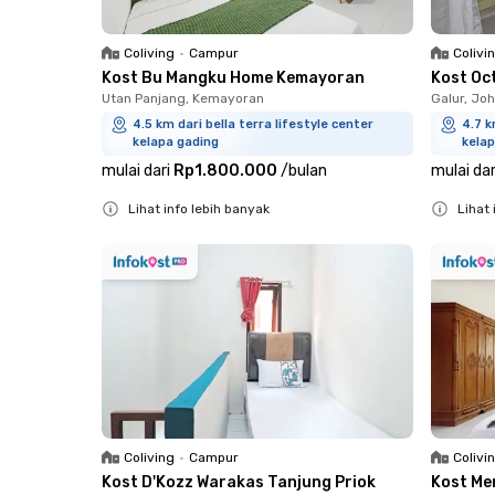
Coliving
•
Campur
Colivi
Kost Bu Mangku Home Kemayoran
Kost Oc
Utan Panjang, Kemayoran
Galur, Jo
4.5 km dari bella terra lifestyle center
4.7 k
kelapa gading
kelap
mulai dari
Rp1.800.000
/
bulan
mulai dar
Lihat info lebih banyak
Lihat 
Close
Close
Coliving
•
Campur
Colivi
Kost D'Kozz Warakas Tanjung Priok
Kost Me