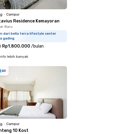
ng
•
Campur
tavius Residence Kemayoran
har Baru
m dari bella terra lifestyle center
a gading
i
Rp1.800.000
/
bulan
info lebih banyak
ng
•
Campur
nteng 10 Kost