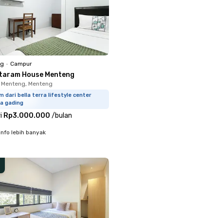
ng
•
Campur
taram House Menteng
 Menteng, Menteng
m dari bella terra lifestyle center
a gading
i
Rp3.000.000
/
bulan
info lebih banyak