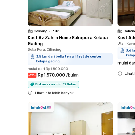
Coliving
•
Putri
Colivi
Kost Az Zahra Home Sukapura Kelapa
Kost Ad
Gading
Utan Kayu
Suka Pura, Cilincing
3.6 k
kelap
3.5 km dari bella terra lifestyle center
kelapa gading
mulai dar
mulai dari
Rp1.800.000
Lihat 
Rp1.570.000
/
bulan
-
12
%
Close
Diskon sewa min. 12 Bulan
Lihat info lebih banyak
Close