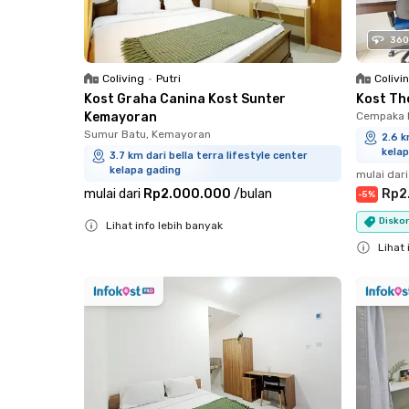
360
Coliving
•
Putri
Colivi
Kost Graha Canina Kost Sunter
Kost Th
Kemayoran
Cempaka P
Sumur Batu, Kemayoran
2.6 k
kelap
3.7 km dari bella terra lifestyle center
kelapa gading
mulai dari
mulai dari
Rp2.000.000
/
bulan
Rp2
-
5
%
Diskon
Lihat info lebih banyak
Close
Lihat 
Close