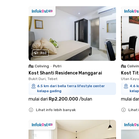
Close
Close
360
Coliving
•
Putri
Colivi
Kost Shanti Residence Manggarai
Kost Ti
Bukit Duri, Tebet
Utan Kayu
6.5 km dari bella terra lifestyle center
4.6 k
kelapa gading
kelap
mulai dari
Rp2.200.000
/
bulan
mulai dar
Lihat info lebih banyak
Lihat 
Close
Close