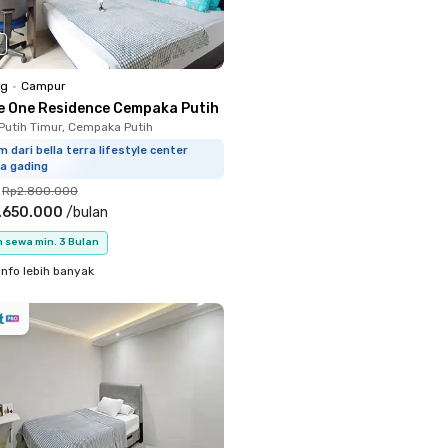
ng
•
Campur
e One Residence Cempaka Putih
utih Timur, Cempaka Putih
m dari bella terra lifestyle center
a gading
Rp2.800.000
.650.000
/
bulan
 sewa min. 3 Bulan
info lebih banyak