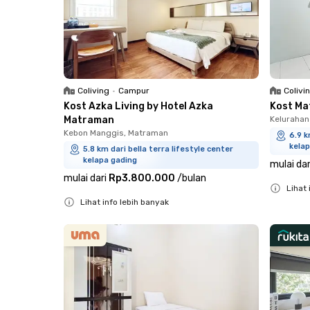
Coliving
•
Campur
Colivi
Kost Azka Living by Hotel Azka
Kost Ma
Matraman
Kelurahan
Kebon Manggis, Matraman
6.9 k
kelap
5.8 km dari bella terra lifestyle center
kelapa gading
mulai dar
mulai dari
Rp3.800.000
/
bulan
Lihat 
Lihat info lebih banyak
Close
Close