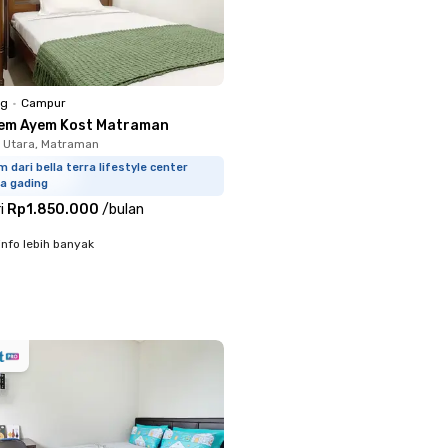
ng
•
Campur
em Ayem Kost Matraman
 Utara, Matraman
m dari bella terra lifestyle center
a gading
i
Rp1.850.000
/
bulan
info lebih banyak