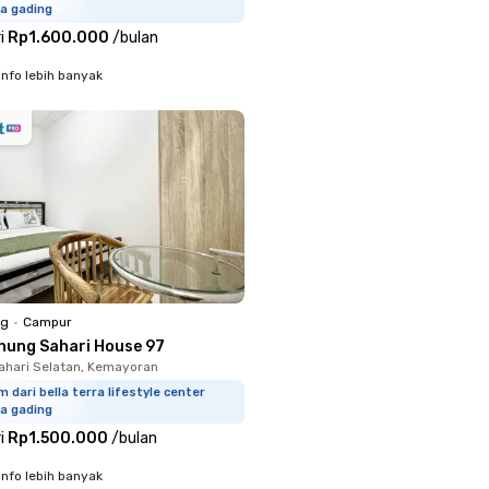
a gading
i
Rp1.600.000
/
bulan
info lebih banyak
ng
•
Campur
nung Sahari House 97
hari Selatan, Kemayoran
m dari bella terra lifestyle center
a gading
i
Rp1.500.000
/
bulan
info lebih banyak