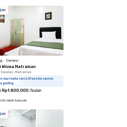
ng
•
Campur
ti Wisma Matraman
 Selatan, Matraman
m dari bella terra lifestyle center
a gading
i
Rp1.800.000
/
bulan
info lebih banyak