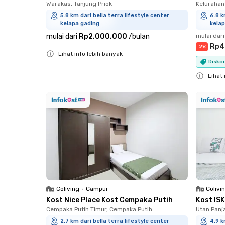
Warakas, Tanjung Priok
Kelurahan
5.8 km dari bella terra lifestyle center
6.8 k
kelapa gading
kelap
mulai dari
Rp2.000.000
/
bulan
mulai dari
Rp4
-
2
%
Lihat info lebih banyak
Diskon
Close
Lihat 
Close
Coliving
•
Campur
Colivi
Kost Nice Place Kost Cempaka Putih
Kost IS
Cempaka Putih Timur, Cempaka Putih
Utan Panj
2.7 km dari bella terra lifestyle center
4.9 k