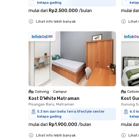
kelapa gading
kelap
mulai dari
Rp2.500.000
/
bulan
mulai dar
Lihat info lebih banyak
Lihat 
Close
Close
Coliving
•
Campur
Colivi
Kost D'White Matraman
Kost Gu
Pisangan Baru, Matraman
Gunung Sa
5.3 km dari bella terra lifestyle center
6.0 k
kelapa gading
kelap
mulai dari
Rp1.900.000
/
bulan
mulai dar
Lihat info lebih banyak
Lihat 