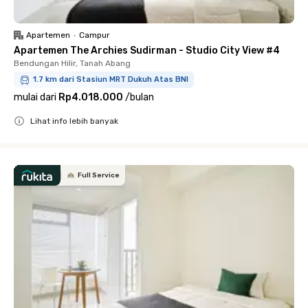
Apartemen
•
Campur
Apartemen The Archies Sudirman - Studio City View #4
Bendungan Hilir, Tanah Abang
1.7 km dari Stasiun MRT Dukuh Atas BNI
mulai dari
Rp4.018.000
/
bulan
Lihat info lebih banyak
Close
Full Service