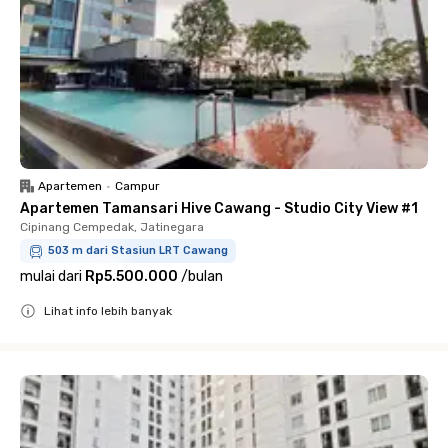
Apartemen
•
Campur
Apartemen Tamansari Hive Cawang - Studio City View #1
Cipinang Cempedak, Jatinegara
503 m dari Stasiun LRT Cawang
mulai dari
Rp5.500.000
/
bulan
Lihat info lebih banyak
Close