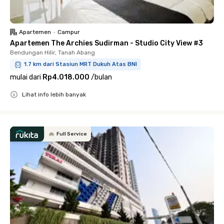
Apartemen
•
Campur
Apartemen The Archies Sudirman - Studio City View #3
Bendungan Hilir, Tanah Abang
1.7 km dari Stasiun MRT Dukuh Atas BNI
mulai dari
Rp4.018.000
/
bulan
Lihat info lebih banyak
Close
Full Service