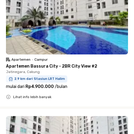
Apartemen
•
Campur
Apartemen Bassura City - 2BR City View #2
Jatinegara, Cakung
2.9 km dari Stasiun LRT Halim
mulai dari
Rp4.900.000
/
bulan
Lihat info lebih banyak
Close