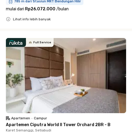
785 m dari Stasiun MRT Bendungan Hilir
mulai dari
Rp26.072.000
/
bulan
Lihat info lebih banyak
Close
Full Service
Apartemen
•
Campur
Apartemen Ciputra World II Tower Orchard 2BR - B
Karet Semanggi, Setiabudi