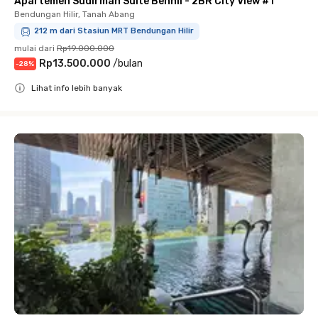
Apartemen Sudirman Suite Benhil - 2BR City View #1
Bendungan Hilir, Tanah Abang
212 m dari Stasiun MRT Bendungan Hilir
mulai dari
Rp19.000.000
Rp13.500.000
/
bulan
-
28
%
Lihat info lebih banyak
Close