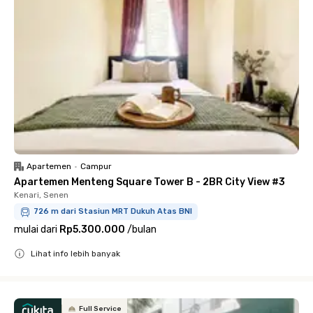
Apartemen
•
Campur
Apartemen Menteng Square Tower B - 2BR City View #3
Kenari, Senen
726 m dari Stasiun MRT Dukuh Atas BNI
mulai dari
Rp5.300.000
/
bulan
Lihat info lebih banyak
Close
Full Service