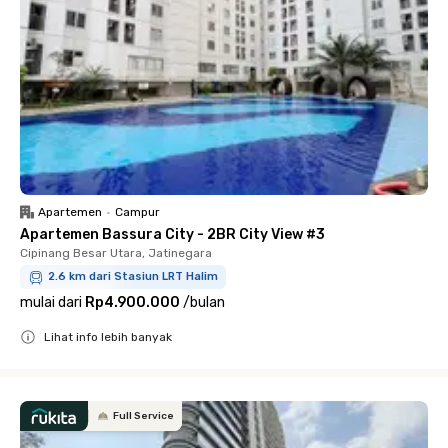
Apartemen
•
Campur
Apartemen Bassura City - 2BR City View #3
Cipinang Besar Utara, Jatinegara
2.6 km dari Stasiun LRT Halim
mulai dari
Rp4.900.000
/
bulan
Lihat info lebih banyak
Close
Full Service