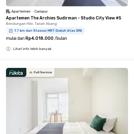
Apartemen
•
Campur
Apartemen The Archies Sudirman - Studio City View #5
Bendungan Hilir, Tanah Abang
1.7 km dari Stasiun MRT Dukuh Atas BNI
mulai dari
Rp4.018.000
/
bulan
Lihat info lebih banyak
Close
Full Service