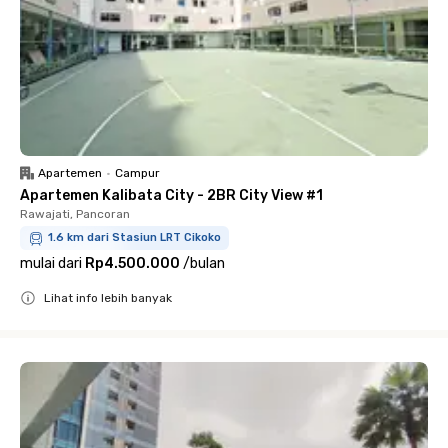
Apartemen
•
Campur
Apartemen Kalibata City - 2BR City View #1
Rawajati, Pancoran
1.6 km dari Stasiun LRT Cikoko
mulai dari
Rp4.500.000
/
bulan
Lihat info lebih banyak
Close