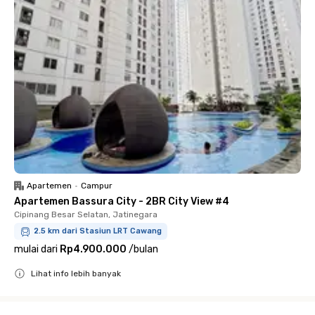
Apartemen
•
Campur
Apartemen Bassura City - 2BR City View #4
Cipinang Besar Selatan, Jatinegara
2.5 km dari Stasiun LRT Cawang
mulai dari
Rp4.900.000
/
bulan
Lihat info lebih banyak
Close