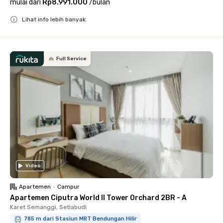
mulai dari
Rp8.991.000
/
bulan
Lihat info lebih banyak
Close
Full Service
Video
Apartemen
•
Campur
Apartemen Ciputra World II Tower Orchard 2BR - A
Karet Semanggi, Setiabudi
785 m dari Stasiun MRT Bendungan Hilir