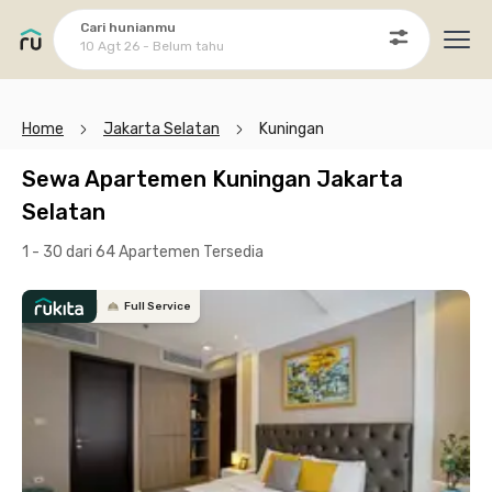
Cari hunianmu
10 Agt 26 - Belum tahu
Ope
Home
Jakarta Selatan
Kuningan
Sewa Apartemen Kuningan Jakarta
Selatan
1 - 30 dari 64 Apartemen
Tersedia
Full Service