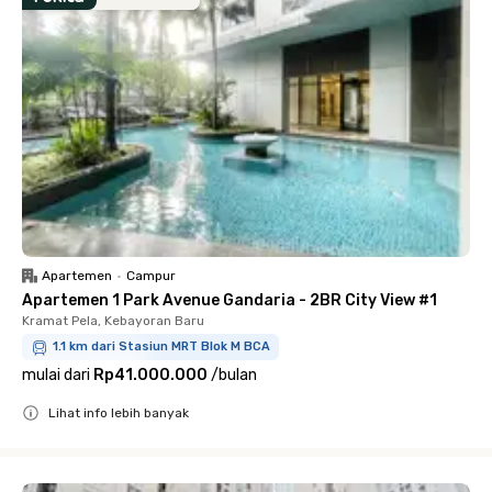
Apartemen
•
Campur
Apartemen 1 Park Avenue Gandaria - 2BR City View #1
Kramat Pela, Kebayoran Baru
1.1 km dari Stasiun MRT Blok M BCA
mulai dari
Rp41.000.000
/
bulan
Lihat info lebih banyak
Close