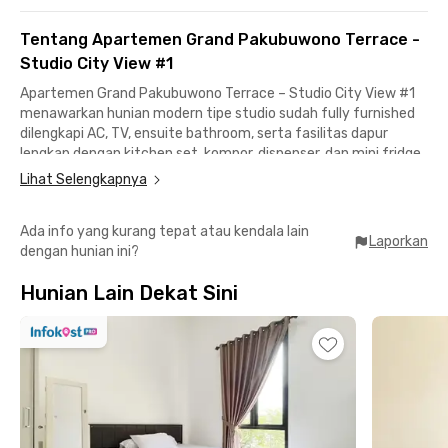
Tentang Apartemen Grand Pakubuwono Terrace -
Studio City View #1
Apartemen Grand Pakubuwono Terrace – Studio City View #1
menawarkan hunian modern tipe studio sudah fully furnished
dilengkapi AC, TV, ensuite bathroom, serta fasilitas dapur
lengkap dengan kitchen set, kompor, dispenser, dan mini fridge.
Tinggal di sini juga bebas biaya IPL sehingga lebih hemat.
Lihat Selengkapnya
Fasilitas apartemen Jakarta Selatan termasuk parkir gratis,
Ada info yang kurang tepat atau kendala lain
lift, CCTV, serta kemudahan akses ke minimarket dan
Laporkan
dengan hunian ini?
coffeeshop. Hunian ini cocok untuk profesional maupun
mahasiswa yang mengutamakan kenyamanan dan praktisnya
Hunian Lain Dekat Sini
hidup di pusat kota.
Lokasi apartemen studio ini strategis dengan akses mudah ke
berbagai pusat aktivitas: 16 menit ke Pasar Mayestik dan
Gandaria City, 18 menit ke Stasiun Kebayoran, 11 menit ke
Universitas Budi Luhur, dan 16 menit ke Pondok Indah Mall 3.
Semua kebutuhan harian dan hiburan bisa dijangkau dengan
cepat. Booking sekarang!