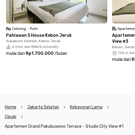
Coliving
•
Putri
Aparteme
Pahlawan 5 House Kebon Jeruk
Apartemen
Sukabumi Selatan, Kebon Jeruk
View #3
2.6 km dari BINUS University
Kenari, Sene
mulai dari
Rp1.700.000
/
bulan
726 m dar
mulai dari
R
Home
Jakarta Selatan
Kebayoran Lama
Cipulir
Apartemen Grand Pakubuwono Terrace - Studio City View #1