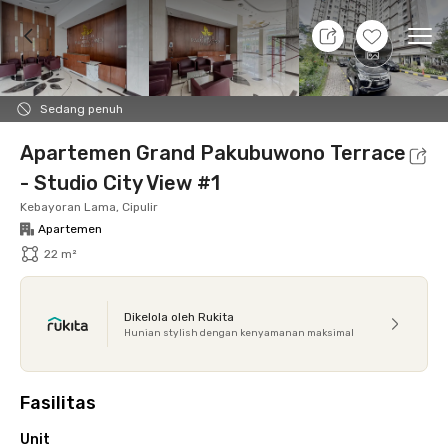
8 Agt 26 - Belum tahu
+
10
Ope
Foto
Fasilitas bersama
Lokasi
Aturan Tambahan
Sedang penuh
Apartemen Grand Pakubuwono Terrace
- Studio City View #1
Kebayoran Lama, Cipulir
Apartemen
22 m²
Dikelola oleh Rukita
Hunian stylish dengan kenyamanan maksimal
Fasilitas
Unit