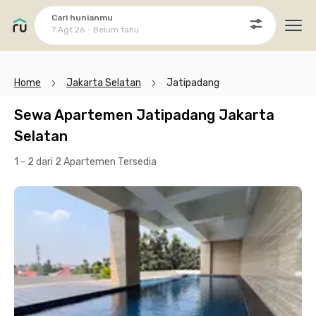
Cari hunianmu
7 Agt 26 - Belum tahu
Ope
Home
Jakarta Selatan
Jatipadang
Sewa Apartemen Jatipadang Jakarta
Selatan
1 - 2 dari 2 Apartemen
Tersedia