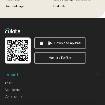
Kost Sidoarjo
Kost Bali
Footer
Download Aplikasi
Masuk / Daftar
Tenant
Kost
Apartemen
Community