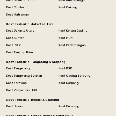
Kost Jakarta Timur
Kost Rawamangun
Kost Cibubur
Kost Cakung
Kost Matraman
Kost Terbaik di Jakarta Utara
Kost Jakarta Utara
Kost Kelapa Gading
Kost Sunter
Kost Pluit
Kost PIK 2
Kost Pademangan
Kost Tanjung Priok
Kost Terbaik di Tangerang & Serpong
Kost Tangerang
Kost BSD
Kost Tangerang Selatan
Kost Gading Serpong
Kost Karawaci
Kost Serpong
Kost Vanya Park BSD
Kost Terbaik di Bekasi & Cikarang
Kost Bekasi
Kost Cikarang
Kost Terbaik di Depok, Bogor & Sekitarnya