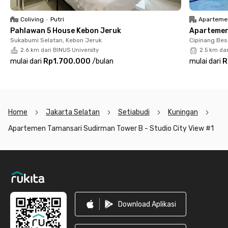
Pokoknya, dijamin kamu akan merasa nyaman dan betah
tinggal di apartemen Jakarta Pusat ini. Tunggu apa lagi? Yuk,
Coliving
•
Putri
Aparteme
langsung sewa unit apartemennya sekarang juga sebelum
Pahlawan 5 House Kebon Jeruk
Apartemen 
kehabisan!
Sukabumi Selatan, Kebon Jeruk
Cipinang Bes
2.6 km dari BINUS University
2.5 km da
mulai dari
Rp1.700.000
/
bulan
mulai dari
R
Home
Jakarta Selatan
Setiabudi
Kuningan
Apartemen Tamansari Sudirman Tower B - Studio City View #1
Footer
Download Aplikasi