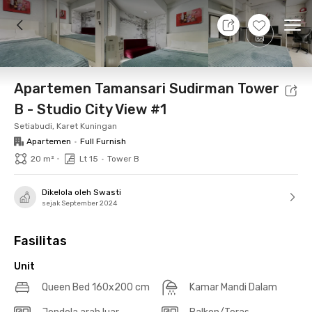
8 Agt 26 - Belum tahu
+
17
Ope
Foto
Fasilitas bersama
Lokasi
Aturan Tambahan
Apartemen Tamansari Sudirman Tower
B - Studio City View #1
Setiabudi, Karet Kuningan
Apartemen
•
Full Furnish
•
20 m²
Lt 15
•
Tower B
Dikelola oleh Swasti
sejak September 2024
Fasilitas
Unit
Queen Bed 160x200 cm
Kamar Mandi Dalam