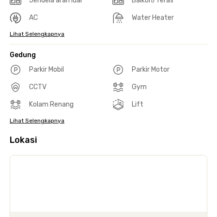
Jendela arah luar
Balkon/Teras
AC
Water Heater
Lihat Selengkapnya
Gedung
Parkir Mobil
Parkir Motor
CCTV
Gym
Kolam Renang
Lift
Lihat Selengkapnya
Lokasi