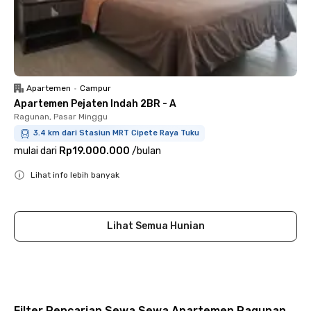
Apartemen
•
Campur
Apartemen Pejaten Indah 2BR - A
Ragunan, Pasar Minggu
3.4 km dari Stasiun MRT Cipete Raya Tuku
mulai dari
Rp19.000.000
/
bulan
Lihat info lebih banyak
Close
Lihat Semua Hunian
Filter Pencarian Sewa Sewa Apartemen Ragunan