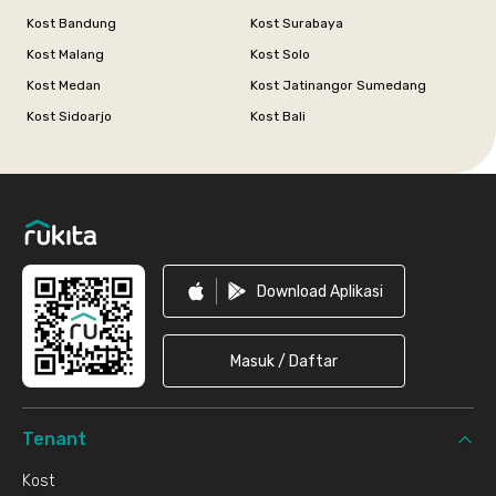
Kost Bandung
Kost Surabaya
Kost Malang
Kost Solo
Kost Medan
Kost Jatinangor Sumedang
Kost Sidoarjo
Kost Bali
Footer
Download Aplikasi
Masuk / Daftar
Tenant
Kost