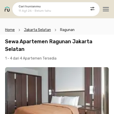
Cari hunianmu
11 Agt 26 - Belum tahu
Ope
Home
Jakarta Selatan
Ragunan
Sewa Apartemen Ragunan Jakarta
Selatan
1 - 4 dari 4 Apartemen
Tersedia