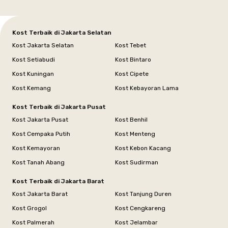
Kost Terbaik di Jakarta Selatan
Kost Jakarta Selatan
Kost Tebet
Kost Setiabudi
Kost Bintaro
Kost Kuningan
Kost Cipete
Kost Kemang
Kost Kebayoran Lama
Kost Terbaik di Jakarta Pusat
Kost Jakarta Pusat
Kost Benhil
Kost Cempaka Putih
Kost Menteng
Kost Kemayoran
Kost Kebon Kacang
Kost Tanah Abang
Kost Sudirman
Kost Terbaik di Jakarta Barat
Kost Jakarta Barat
Kost Tanjung Duren
Kost Grogol
Kost Cengkareng
Kost Palmerah
Kost Jelambar