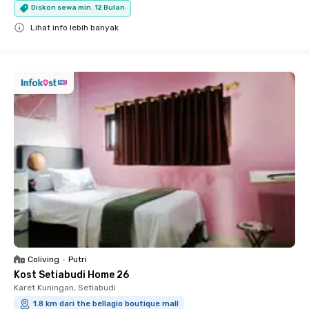
Diskon sewa min. 12 Bulan
Lihat info lebih banyak
Close
Coliving
•
Putri
Kost Setiabudi Home 26
Karet Kuningan, Setiabudi
1.8 km dari the bellagio boutique mall