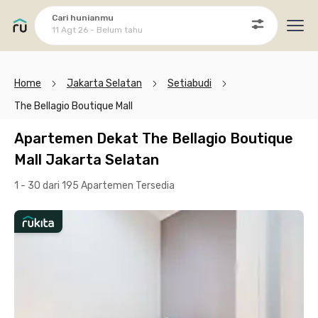
Cari hunianmu
11 Agt 26 - Belum tahu
Ope
Home
Jakarta Selatan
Setiabudi
The Bellagio Boutique Mall
Apartemen Dekat The Bellagio Boutique
Mall Jakarta Selatan
1 - 30 dari 195 Apartemen
Tersedia