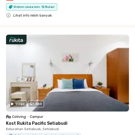
Diskon sewa min. 12 Bulan
Lihat info lebih banyak
Close
Video
360
Coliving
•
Campur
Kost Rukita Pacific Setiabudi
Kelurahan Setiabudi, Setiabudi