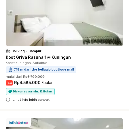
Coliving
•
Campur
Kost Griya Rasuna 1 @ Kuningan
Karet Kuningan, Setiabudi
718 m dari the bellagio boutique mall
mulai dari
Rp3.700.000
Rp3.585.000
/
bulan
-
3
%
Diskon sewa min. 12 Bulan
Lihat info lebih banyak
Close