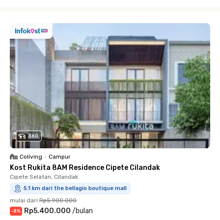
Close
360
Coliving
•
Campur
Kost Rukita 8AM Residence Cipete Cilandak
Cipete Selatan, Cilandak
5.1 km dari the bellagio boutique mall
mulai dari
Rp5.900.000
Rp5.400.000
/
bulan
-
8
%