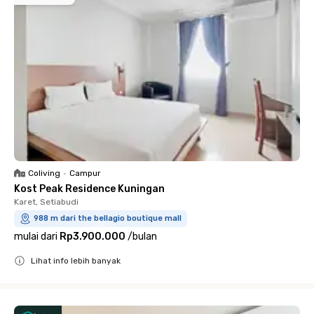
Coliving
•
Campur
Kost Peak Residence Kuningan
Karet, Setiabudi
988 m dari the bellagio boutique mall
mulai dari
Rp3.900.000
/
bulan
Lihat info lebih banyak
Close