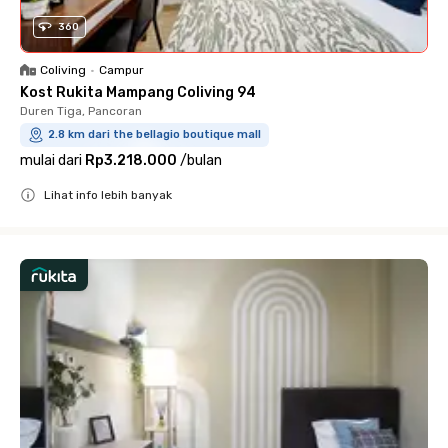
360
Coliving
•
Campur
Kost Rukita Mampang Coliving 94
Duren Tiga, Pancoran
2.8 km dari the bellagio boutique mall
mulai dari
Rp3.218.000
/
bulan
Lihat info lebih banyak
Close