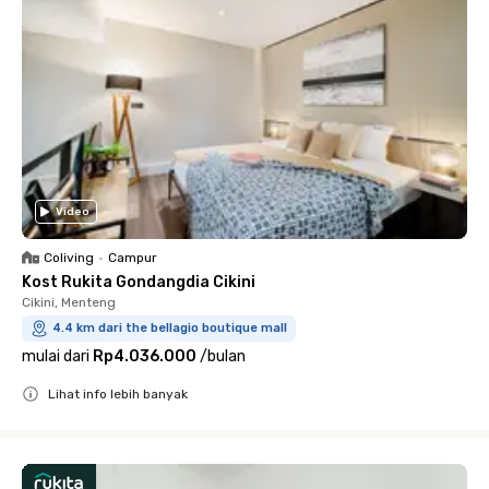
Video
Coliving
•
Campur
Kost Rukita Gondangdia Cikini
Cikini, Menteng
4.4 km dari the bellagio boutique mall
mulai dari
Rp4.036.000
/
bulan
Lihat info lebih banyak
Close