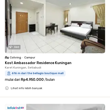
360
Coliving
•
Campur
Kost Ambassador Residence Kuningan
Karet Kuningan, Setiabudi
616 m dari the bellagio boutique mall
mulai dari
Rp4.950.000
/
bulan
Lihat info lebih banyak
Close