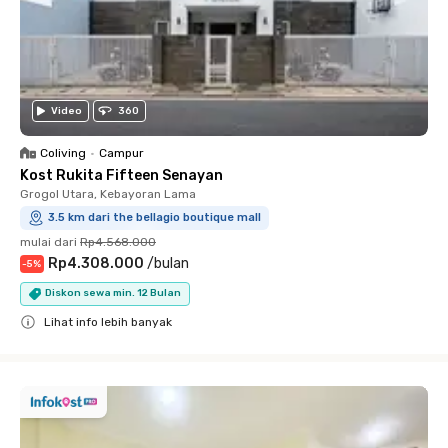
Video
360
Coliving
•
Campur
Kost Rukita Fifteen Senayan
Grogol Utara, Kebayoran Lama
3.5 km dari the bellagio boutique mall
mulai dari
Rp4.568.000
Rp4.308.000
/
bulan
-
5
%
Diskon sewa min. 12 Bulan
Lihat info lebih banyak
Close