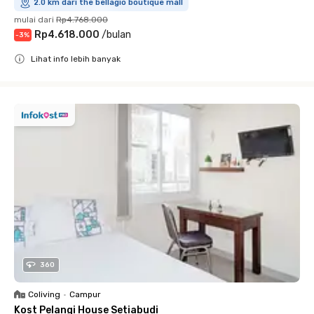
2.0 km dari the bellagio boutique mall
mulai dari
Rp4.768.000
Rp4.618.000
/
bulan
-
3
%
Lihat info lebih banyak
Close
360
Coliving
•
Campur
Kost Pelangi House Setiabudi