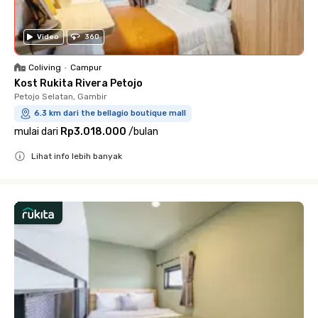
Video
360
Coliving
•
Campur
Kost Rukita Rivera Petojo
Petojo Selatan, Gambir
6.3 km dari the bellagio boutique mall
mulai dari
Rp3.018.000
/
bulan
Lihat info lebih banyak
Close