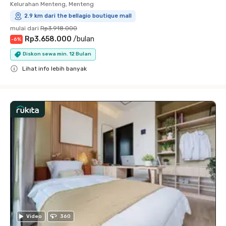
Kelurahan Menteng, Menteng
2.9 km dari the bellagio boutique mall
mulai dari
Rp3.918.000
Rp3.658.000
/
bulan
-
6
%
Diskon sewa min. 12 Bulan
Lihat info lebih banyak
Close
Video
360