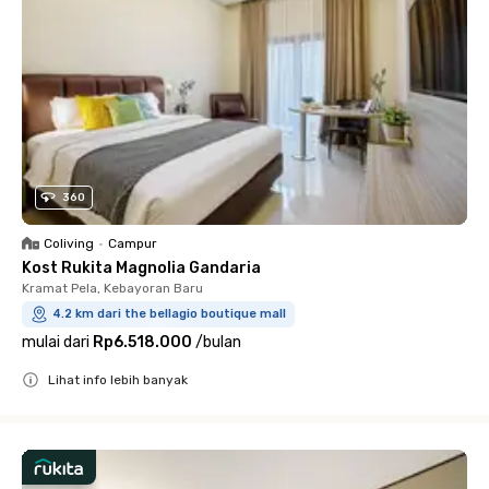
360
Coliving
•
Campur
Kost Rukita Magnolia Gandaria
Kramat Pela, Kebayoran Baru
4.2 km dari the bellagio boutique mall
mulai dari
Rp6.518.000
/
bulan
Lihat info lebih banyak
Close