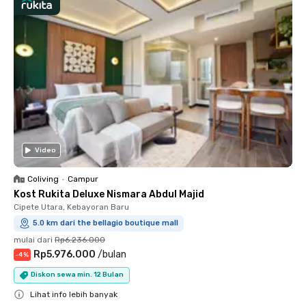
Video
Coliving
•
Campur
Kost Rukita Deluxe Nismara Abdul Majid
Cipete Utara, Kebayoran Baru
5.0 km dari the bellagio boutique mall
mulai dari
Rp6.236.000
Rp5.976.000
/
bulan
-
4
%
Diskon sewa min. 12 Bulan
Lihat info lebih banyak