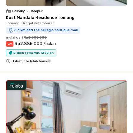
Coliving
•
Campur
Kost Mandala Residence Tomang
Tomang, Grogol Petamburan
6.3 km dari the bellagio boutique mall
mulai dari
Rp3.000.000
Rp2.885.000
/
bulan
-
3
%
Diskon sewa min. 12 Bulan
Lihat info lebih banyak
Close