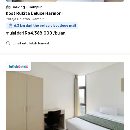
Coliving
•
Campur
Kost Rukita Deluxe Harmoni
Petojo Selatan, Gambir
6.3 km dari the bellagio boutique mall
mulai dari
Rp4.368.000
/
bulan
Lihat info lebih banyak
Close