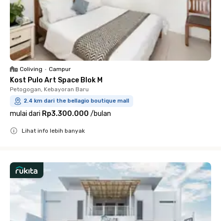
Coliving
•
Campur
Kost Pulo Art Space Blok M
Petogogan, Kebayoran Baru
2.4 km dari the bellagio boutique mall
mulai dari
Rp3.300.000
/
bulan
Lihat info lebih banyak
Close