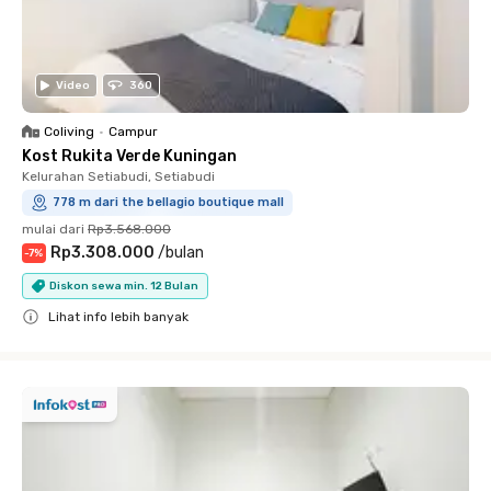
Video
360
Coliving
•
Campur
Kost Rukita Verde Kuningan
Kelurahan Setiabudi, Setiabudi
778 m dari the bellagio boutique mall
mulai dari
Rp3.568.000
Rp3.308.000
/
bulan
-
7
%
Diskon sewa min. 12 Bulan
Lihat info lebih banyak
Close