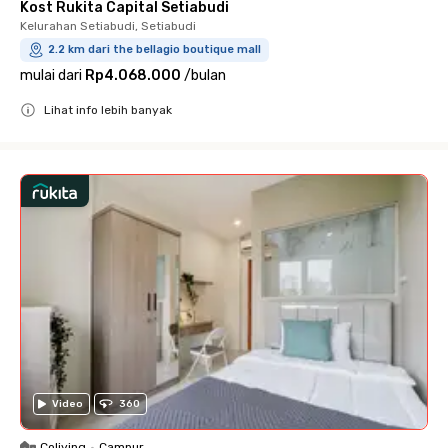
Kost Rukita Capital Setiabudi
Kelurahan Setiabudi, Setiabudi
2.2 km dari the bellagio boutique mall
mulai dari
Rp4.068.000
/
bulan
Lihat info lebih banyak
Close
Video
360
Coliving
•
Campur