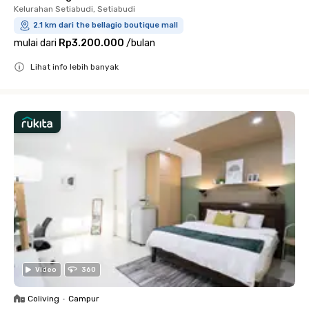
Kelurahan Setiabudi, Setiabudi
2.1 km dari the bellagio boutique mall
mulai dari
Rp3.200.000
/
bulan
Lihat info lebih banyak
Close
Video
360
Coliving
•
Campur