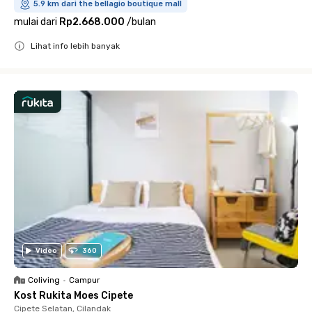
5.9 km dari the bellagio boutique mall
mulai dari
Rp2.668.000
/
bulan
Lihat info lebih banyak
Close
Video
360
Coliving
•
Campur
Kost Rukita Moes Cipete
Cipete Selatan, Cilandak