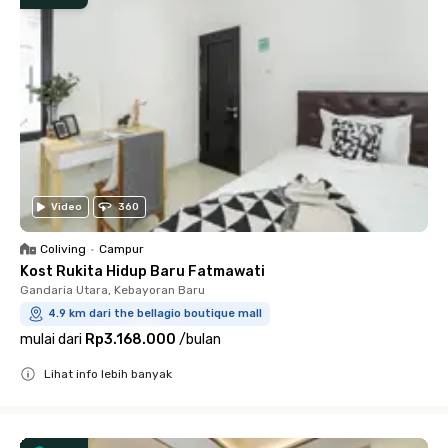
Video
360
Coliving
•
Campur
Kost Rukita Hidup Baru Fatmawati
Gandaria Utara, Kebayoran Baru
4.9 km dari the bellagio boutique mall
mulai dari
Rp3.168.000
/
bulan
Lihat info lebih banyak
Close