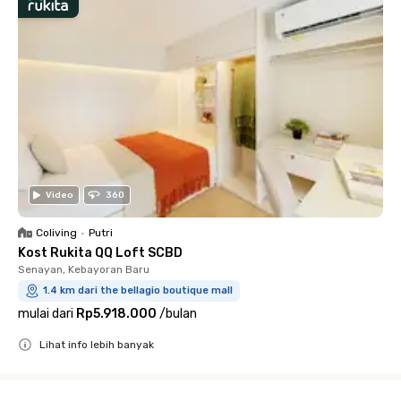
Video
360
Coliving
•
Putri
Kost Rukita QQ Loft SCBD
Senayan, Kebayoran Baru
1.4 km dari the bellagio boutique mall
mulai dari
Rp5.918.000
/
bulan
Lihat info lebih banyak
Close