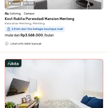
Video
360
Coliving
•
Campur
Kost Rukita Purwodadi Mansion Menteng
Kelurahan Menteng, Menteng
2.8 km dari the bellagio boutique mall
mulai dari
Rp3.568.000
/
bulan
Lihat info lebih banyak
Close