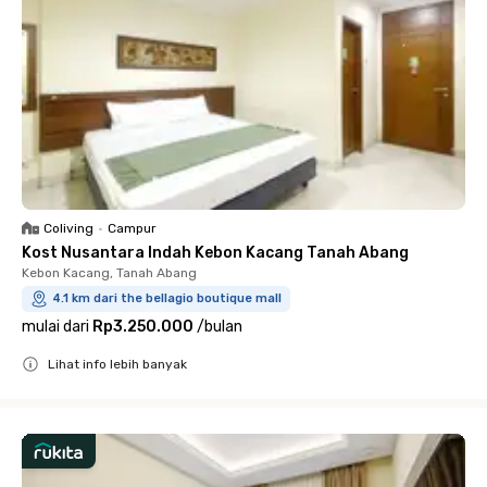
Coliving
•
Campur
Kost Nusantara Indah Kebon Kacang Tanah Abang
Kebon Kacang, Tanah Abang
4.1 km dari the bellagio boutique mall
mulai dari
Rp3.250.000
/
bulan
Lihat info lebih banyak
Close