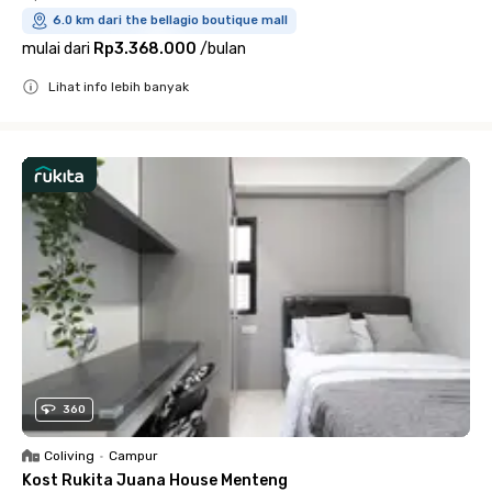
6.0 km dari the bellagio boutique mall
mulai dari
Rp3.368.000
/
bulan
Lihat info lebih banyak
Close
360
Coliving
•
Campur
Kost Rukita Juana House Menteng