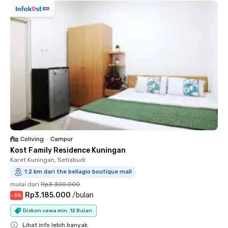
Coliving
•
Campur
Kost Family Residence Kuningan
Karet Kuningan, Setiabudi
1.2 km dari the bellagio boutique mall
mulai dari
Rp3.300.000
Rp3.185.000
/
bulan
-
3
%
Diskon sewa min. 12 Bulan
Lihat info lebih banyak