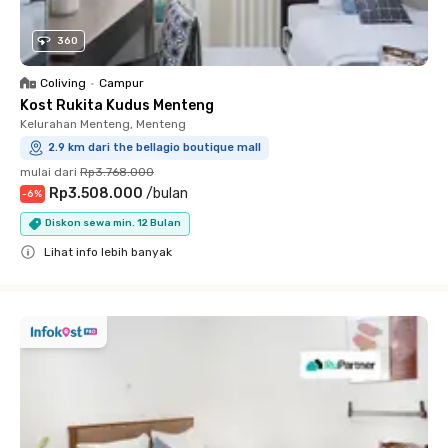
360
Coliving
•
Campur
Kost Rukita Kudus Menteng
Kelurahan Menteng, Menteng
2.9 km dari the bellagio boutique mall
mulai dari
Rp3.768.000
Rp3.508.000
/
bulan
-
6
%
Diskon sewa min. 12 Bulan
Lihat info lebih banyak
Close