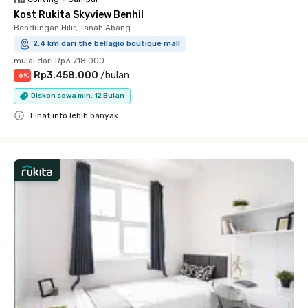
Kost Rukita Skyview Benhil
Bendungan Hilir, Tanah Abang
2.4 km dari the bellagio boutique mall
mulai dari
Rp3.718.000
Rp3.458.000
/
bulan
-
6
%
Diskon sewa min. 12 Bulan
Lihat info lebih banyak
Close