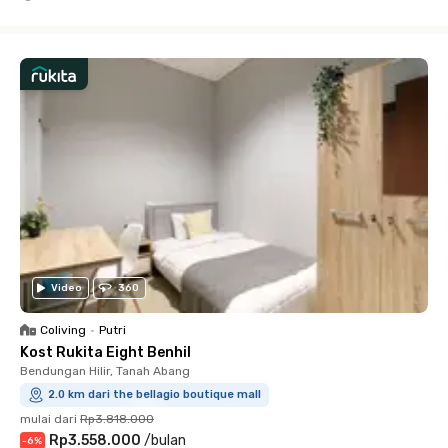
Close
Video
360
Coliving
•
Putri
Kost Rukita Eight Benhil
Bendungan Hilir, Tanah Abang
2.0 km dari the bellagio boutique mall
mulai dari
Rp3.818.000
Rp3.558.000
/
bulan
-
6
%