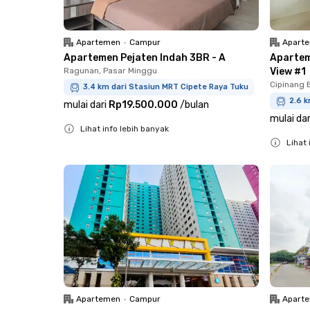
Apartemen
•
Campur
Apart
Apartemen Pejaten Indah 3BR - A
Apartem
Ragunan, Pasar Minggu
View #1
Cipinang 
3.4 km dari Stasiun MRT Cipete Raya Tuku
2.6 k
mulai dari
Rp19.500.000
/
bulan
mulai dar
Lihat info lebih banyak
Lihat 
Close
Close
Apartemen
•
Campur
Apart