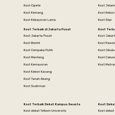
Kost Cipete
Kost Jelam
Kost Kemang
Kost Kebon
Kost Kebayoran Lama
Kost Slipi
Kost Terbaik di Jakarta Pusat
Kost Terba
Kost Jakarta Pusat
Kost Jakar
Kost Benhil
Kost Rawa
Kost Cempaka Putih
Kost Cibub
Kost Menteng
Kost Cakun
Kost Kemayoran
Kost Matr
Kost Kebon Kacang
Kost Tanah Abang
Kost Sudirman
Kost Terbaik Dekat Kampus Swasta
Kost Deka
Kost dekat Telkom University
Kost dekat