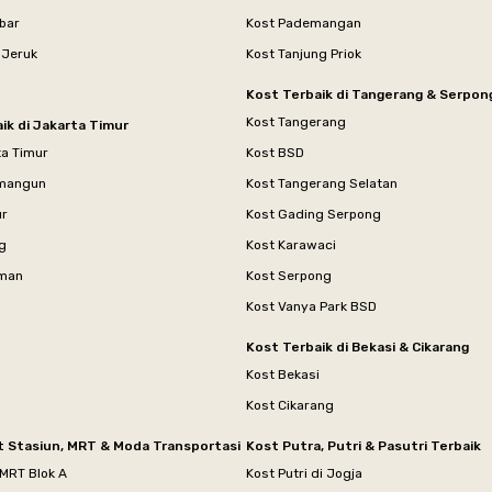
bar
Kost Pademangan
 Jeruk
Kost Tanjung Priok
Kost Terbaik di Tangerang & Serpon
Kost Tangerang
ik di Jakarta Timur
ta Timur
Kost BSD
mangun
Kost Tangerang Selatan
ur
Kost Gading Serpong
g
Kost Karawaci
aman
Kost Serpong
Kost Vanya Park BSD
Kost Terbaik di Bekasi & Cikarang
Kost Bekasi
Kost Cikarang
t Stasiun, MRT & Moda Transportasi
Kost Putra, Putri & Pasutri Terbaik
 MRT Blok A
Kost Putri di Jogja