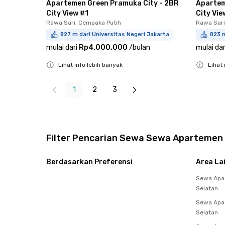
Apartemen Green Pramuka City - 2BR
Apartem
City View #1
City Vie
Rawa Sari, Cempaka Putih
Rawa Sari
827 m dari Universitas Negeri Jakarta
823 m
mulai dari
Rp4.000.000
/
bulan
mulai dar
Lihat info lebih banyak
Lihat 
Close
Close
1
2
3
Filter Pencarian Sewa Sewa Apartemen
Berdasarkan Preferensi
Area La
Sewa Apa
Selatan
Sewa Apar
Selatan