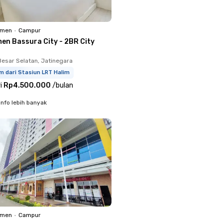
emen
•
Campur
en Bassura City - 2BR City
Besar Selatan, Jatinegara
m dari Stasiun LRT Halim
i
Rp4.500.000
/
bulan
info lebih banyak
emen
•
Campur