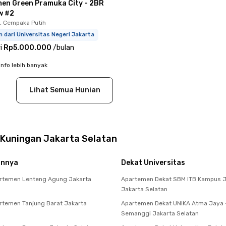
en Green Pramuka City - 2BR
w #2
, Cempaka Putih
 dari Universitas Negeri Jakarta
i
Rp5.000.000
/
bulan
info lebih banyak
Lihat Semua Hunian
 Kuningan Jakarta Selatan
innya
Dekat Universitas
rtemen Lenteng Agung Jakarta
Apartemen Dekat SBM ITB Kampus J
Jakarta Selatan
temen Tanjung Barat Jakarta
Apartemen Dekat UNIKA Atma Jaya 
Semanggi Jakarta Selatan