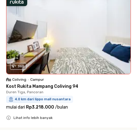
360
Coliving
•
Campur
Kost Rukita Mampang Coliving 94
Duren Tiga, Pancoran
4.0 km dari lippo mall nusantara
mulai dari
Rp3.218.000
/
bulan
Lihat info lebih banyak
Close