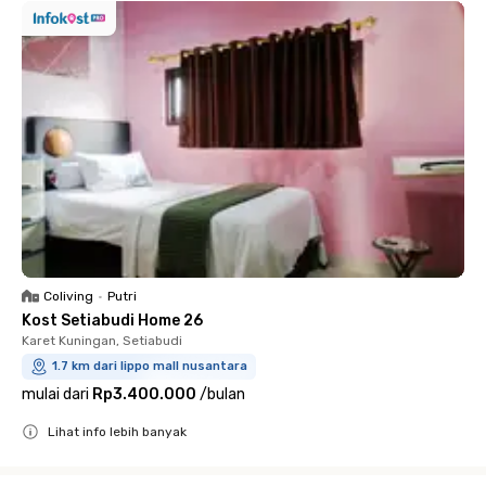
Coliving
•
Putri
Kost Setiabudi Home 26
Karet Kuningan, Setiabudi
1.7 km dari lippo mall nusantara
mulai dari
Rp3.400.000
/
bulan
Lihat info lebih banyak
Close