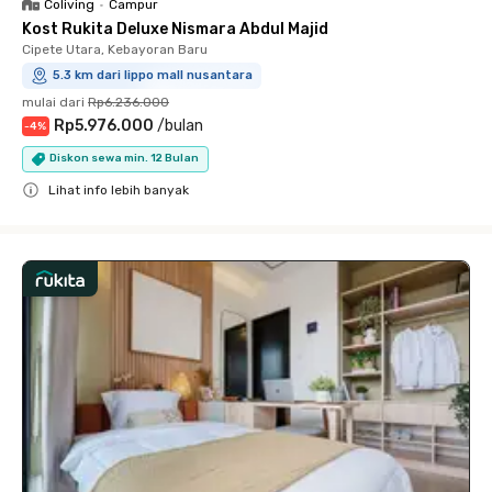
Coliving
•
Campur
Kost Rukita Deluxe Nismara Abdul Majid
Cipete Utara, Kebayoran Baru
5.3 km dari lippo mall nusantara
mulai dari
Rp6.236.000
Rp5.976.000
/
bulan
-
4
%
Diskon sewa min. 12 Bulan
Lihat info lebih banyak
Close