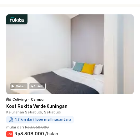
Close
Video
360
Coliving
•
Campur
Kost Rukita Verde Kuningan
Kelurahan Setiabudi, Setiabudi
1.7 km dari lippo mall nusantara
mulai dari
Rp3.568.000
Rp3.308.000
/
bulan
-
7
%