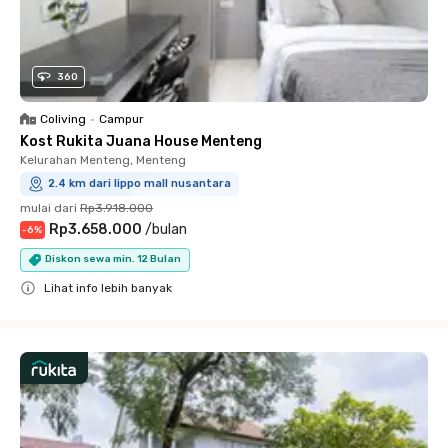
360
Coliving
•
Campur
Kost Rukita Juana House Menteng
Kelurahan Menteng, Menteng
2.4 km dari lippo mall nusantara
mulai dari
Rp3.918.000
Rp3.658.000
/
bulan
-
6
%
Diskon sewa min. 12 Bulan
Lihat info lebih banyak
Close