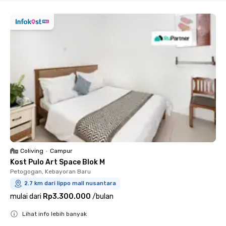
Coliving
•
Campur
Kost Pulo Art Space Blok M
Petogogan, Kebayoran Baru
2.7 km dari lippo mall nusantara
mulai dari
Rp3.300.000
/
bulan
Lihat info lebih banyak
Close