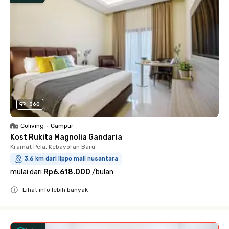
360
Coliving
•
Campur
Kost Rukita Magnolia Gandaria
Kramat Pela, Kebayoran Baru
3.6 km dari lippo mall nusantara
mulai dari
Rp6.618.000
/
bulan
Lihat info lebih banyak
Close