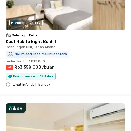
Video
360
Coliving
•
Putri
Kost Rukita Eight Benhil
Bendungan Hilir, Tanah Abang
786 m dari lippo mall nusantara
mulai dari
Rp3.818.000
Rp3.558.000
/
bulan
-
6
%
Diskon sewa min. 12 Bulan
Lihat info lebih banyak
Close