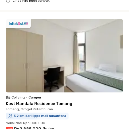
Lihat info lebih banyak
Close
Coliving
•
Campur
Kost Mandala Residence Tomang
Tomang, Grogol Petamburan
5.2 km dari lippo mall nusantara
mulai dari
Rp3.000.000