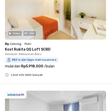
Video
360
Coliving
•
Putri
Kost Rukita QQ Loft SCBD
Senayan, Kebayoran Baru
883 m dari lippo mall nusantara
mulai dari
Rp5.918.000
/
bulan
Lihat info lebih banyak
Close