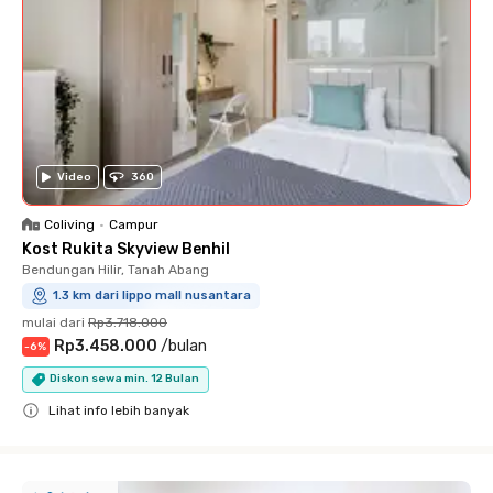
Video
360
Coliving
•
Campur
Kost Rukita Skyview Benhil
Bendungan Hilir, Tanah Abang
1.3 km dari lippo mall nusantara
mulai dari
Rp3.718.000
Rp3.458.000
/
bulan
-
6
%
Diskon sewa min. 12 Bulan
Lihat info lebih banyak
Close