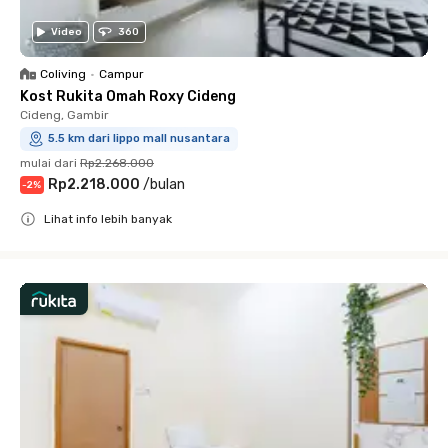
Video
360
Coliving
•
Campur
Kost Rukita Omah Roxy Cideng
Cideng, Gambir
5.5 km dari lippo mall nusantara
mulai dari
Rp2.268.000
Rp2.218.000
/
bulan
-
2
%
Lihat info lebih banyak
Close