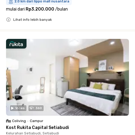
2.0 km dari lippo mall nusantara
mulai dari
Rp3.200.000
/
bulan
Lihat info lebih banyak
Close
Video
360
Coliving
•
Campur
Kost Rukita Capital Setiabudi
Kelurahan Setiabudi, Setiabudi