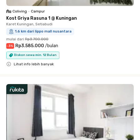
Coliving
•
Campur
Kost Griya Rasuna 1 @ Kuningan
Karet Kuningan, Setiabudi
1.6 km dari lippo mall nusantara
mulai dari
Rp3.700.000
Rp3.585.000
/
bulan
-
3
%
Diskon sewa min. 12 Bulan
Lihat info lebih banyak
Close