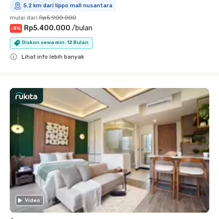
5.2 km dari lippo mall nusantara
mulai dari
Rp5.900.000
Rp5.400.000
/
bulan
-
8
%
Diskon sewa min. 12 Bulan
Lihat info lebih banyak
Close
Video