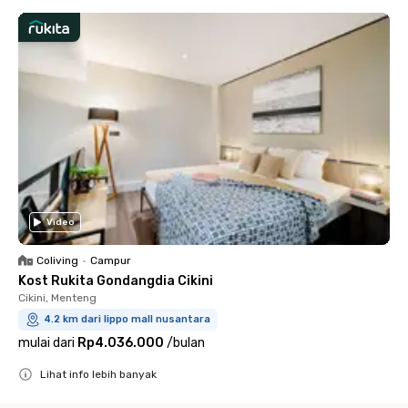
Video
Coliving
•
Campur
Kost Rukita Gondangdia Cikini
Cikini, Menteng
4.2 km dari lippo mall nusantara
mulai dari
Rp4.036.000
/
bulan
Lihat info lebih banyak
Close