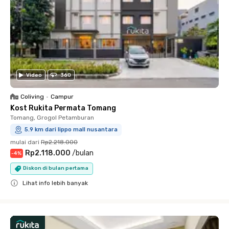
Video
360
Coliving
•
Campur
Kost Rukita Permata Tomang
Tomang, Grogol Petamburan
5.9 km dari lippo mall nusantara
mulai dari
Rp2.218.000
Rp2.118.000
/
bulan
-
4
%
Diskon di bulan pertama
Lihat info lebih banyak
Close