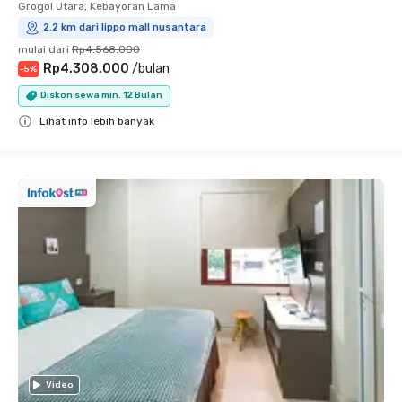
Grogol Utara, Kebayoran Lama
2.2 km dari lippo mall nusantara
mulai dari
Rp4.568.000
Rp4.308.000
/
bulan
-
5
%
Diskon sewa min. 12 Bulan
Lihat info lebih banyak
Close
Video