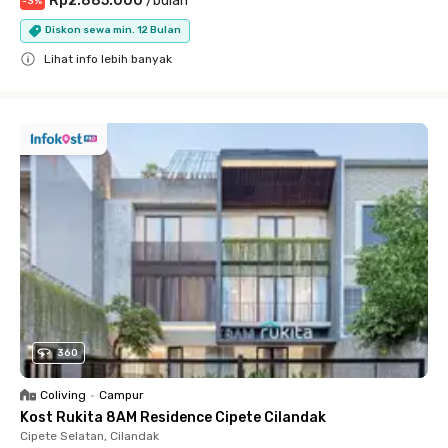
Rp2.885.000
/
bulan
-
3
%
Diskon sewa min. 12 Bulan
Lihat info lebih banyak
Close
360
Coliving
•
Campur
Kost Rukita 8AM Residence Cipete Cilandak
Cipete Selatan, Cilandak