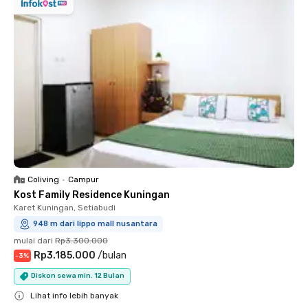
Coliving
•
Campur
Kost Family Residence Kuningan
Karet Kuningan, Setiabudi
948 m dari lippo mall nusantara
mulai dari
Rp3.300.000
Rp3.185.000
/
bulan
-
3
%
Diskon sewa min. 12 Bulan
Lihat info lebih banyak