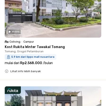
Video
Coliving
•
Campur
Kost Rukita Winter Tawakal Tomang
Tomang, Grogol Petamburan
5.9 km dari lippo mall nusantara
mulai dari
Rp2.568.000
/
bulan
Lihat info lebih banyak
Close