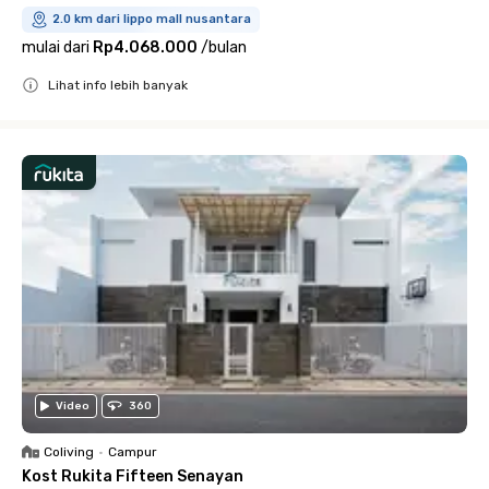
2.0 km dari lippo mall nusantara
mulai dari
Rp4.068.000
/
bulan
Lihat info lebih banyak
Close
Video
360
Coliving
•
Campur
Kost Rukita Fifteen Senayan