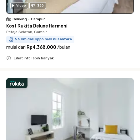
Video
360
Coliving
•
Campur
Kost Rukita Deluxe Harmoni
Petojo Selatan, Gambir
5.5 km dari lippo mall nusantara
mulai dari
Rp4.368.000
/
bulan
Lihat info lebih banyak
Close