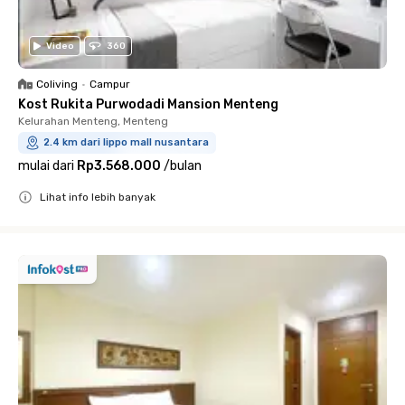
Video
360
Coliving
•
Campur
Kost Rukita Purwodadi Mansion Menteng
Kelurahan Menteng, Menteng
2.4 km dari lippo mall nusantara
mulai dari
Rp3.568.000
/
bulan
Lihat info lebih banyak
Close