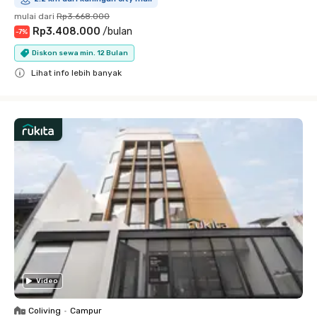
mulai dari
Rp3.668.000
Rp3.408.000
/
bulan
-
7
%
Diskon sewa min. 12 Bulan
Lihat info lebih banyak
Close
Video
Coliving
•
Campur