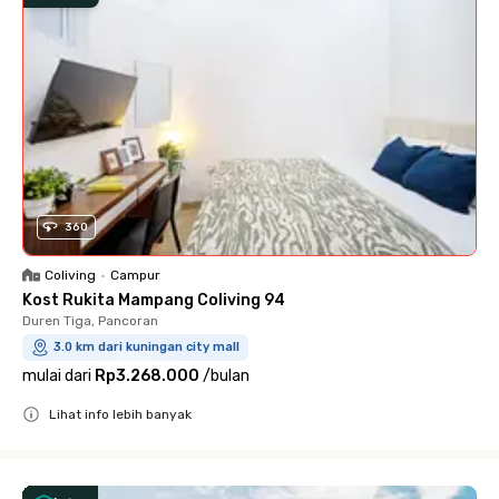
360
Coliving
•
Campur
Kost Rukita Mampang Coliving 94
Duren Tiga, Pancoran
3.0 km dari kuningan city mall
mulai dari
Rp3.268.000
/
bulan
Lihat info lebih banyak
Close