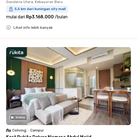
Gandaria Utara, Kebayoran Baru
5.5 km dari kuningan city mall
mulai dari
Rp3.168.000
/
bulan
Lihat info lebih banyak
Close
Video
Coliving
•
Campur