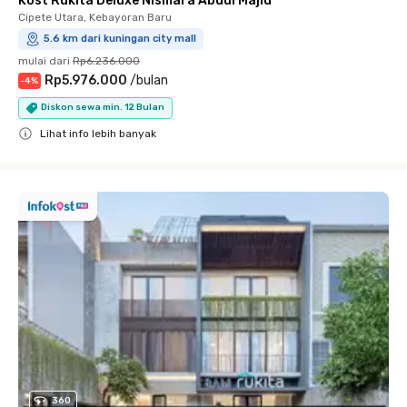
Kost Rukita Deluxe Nismara Abdul Majid
Cipete Utara, Kebayoran Baru
5.6 km dari kuningan city mall
mulai dari
Rp6.236.000
Rp5.976.000
/
bulan
-
4
%
Diskon sewa min. 12 Bulan
Lihat info lebih banyak
Close
360