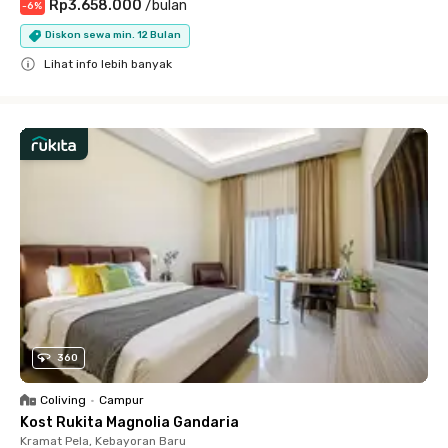
Rp3.658.000
/
bulan
-
6
%
Diskon sewa min. 12 Bulan
Lihat info lebih banyak
Close
360
Coliving
•
Campur
Kost Rukita Magnolia Gandaria
Kramat Pela, Kebayoran Baru