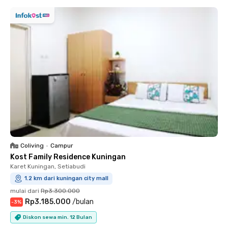
Coliving
•
Campur
Kost Family Residence Kuningan
Karet Kuningan, Setiabudi
1.2 km dari kuningan city mall
mulai dari
Rp3.300.000
Rp3.185.000
/
bulan
-
3
%
Diskon sewa min. 12 Bulan