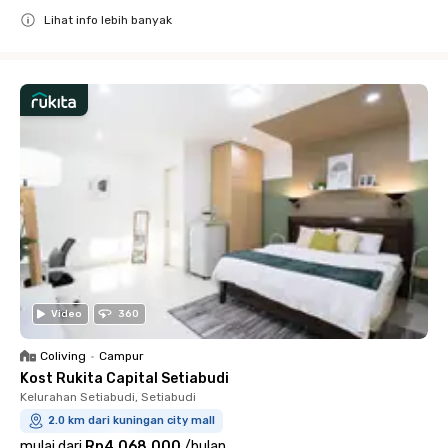
Lihat info lebih banyak
Close
Video
360
Coliving
•
Campur
Kost Rukita Capital Setiabudi
Kelurahan Setiabudi, Setiabudi
2.0 km dari kuningan city mall
mulai dari
Rp4.068.000
/
bulan