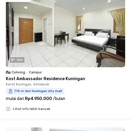
360
Coliving
•
Campur
Kost Ambassador Residence Kuningan
Karet Kuningan, Setiabudi
714 m dari kuningan city mall
mulai dari
Rp4.950.000
/
bulan
Lihat info lebih banyak
Close