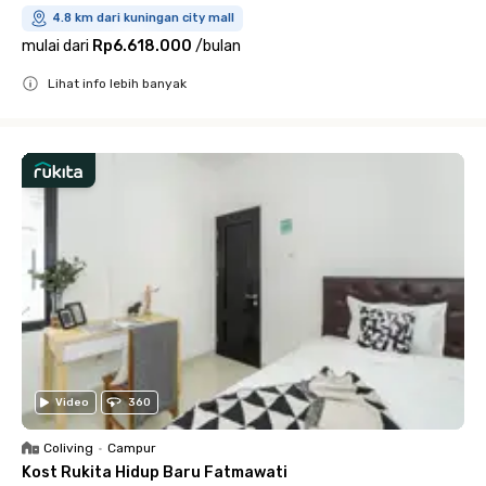
4.8 km dari kuningan city mall
mulai dari
Rp6.618.000
/
bulan
Lihat info lebih banyak
Close
Video
360
Coliving
•
Campur
Kost Rukita Hidup Baru Fatmawati