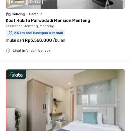
Video
360
Coliving
•
Campur
Kost Rukita Purwodadi Mansion Menteng
Kelurahan Menteng, Menteng
2.5 km dari kuningan city mall
mulai dari
Rp3.568.000
/
bulan
Lihat info lebih banyak
Close