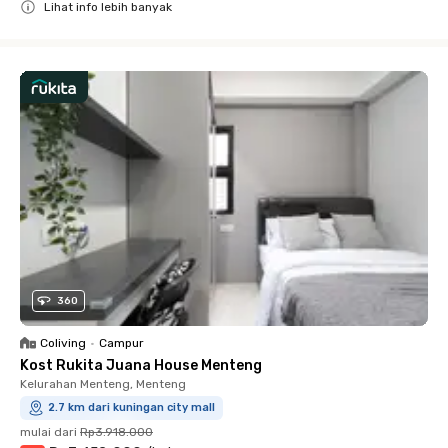
Lihat info lebih banyak
Close
360
Coliving
•
Campur
Kost Rukita Juana House Menteng
Kelurahan Menteng, Menteng
2.7 km dari kuningan city mall
mulai dari
Rp3.918.000