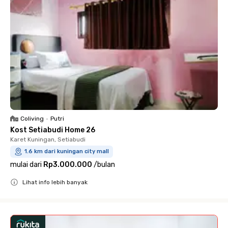
Coliving
•
Putri
Kost Setiabudi Home 26
Karet Kuningan, Setiabudi
1.6 km dari kuningan city mall
mulai dari
Rp3.000.000
/
bulan
Lihat info lebih banyak
Close