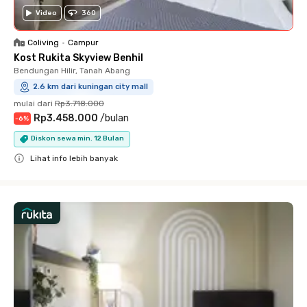
Video
360
Coliving
•
Campur
Kost Rukita Skyview Benhil
Bendungan Hilir, Tanah Abang
2.6 km dari kuningan city mall
mulai dari
Rp3.718.000
Rp3.458.000
/
bulan
-
6
%
Diskon sewa min. 12 Bulan
Lihat info lebih banyak
Close