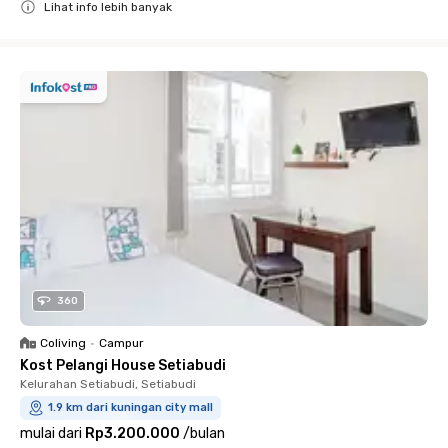
Lihat info lebih banyak
Close
360
Coliving
•
Campur
Kost Pelangi House Setiabudi
Kelurahan Setiabudi, Setiabudi
1.9 km dari kuningan city mall
mulai dari
Rp3.200.000
/
bulan