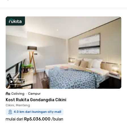
Close
Video
Coliving
•
Campur
Kost Rukita Gondangdia Cikini
Cikini, Menteng
4.0 km dari kuningan city mall
mulai dari
Rp5.036.000
/
bulan