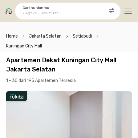
Cari hunianmu
7 Agt 26 - Belum tahu
Ope
Home
Jakarta Selatan
Setiabudi
Kuningan City Mall
Apartemen Dekat Kuningan City Mall
Jakarta Selatan
1 - 30 dari 195 Apartemen
Tersedia