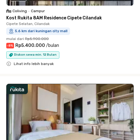
Coliving
•
Campur
Kost Rukita 8AM Residence Cipete Cilandak
Cipete Selatan, Cilandak
5.6 km dari kuningan city mall
mulai dari
Rp5.900.000
Rp5.400.000
/
bulan
-
8
%
Diskon sewa min. 12 Bulan
Lihat info lebih banyak
Close