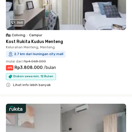
360
Coliving
•
Campur
Kost Rukita Kudus Menteng
Kelurahan Menteng, Menteng
2.7 km dari kuningan city mall
mulai dari
Rp4.068.000
Rp3.808.000
/
bulan
-
6
%
Diskon sewa min. 12 Bulan
Lihat info lebih banyak
Close