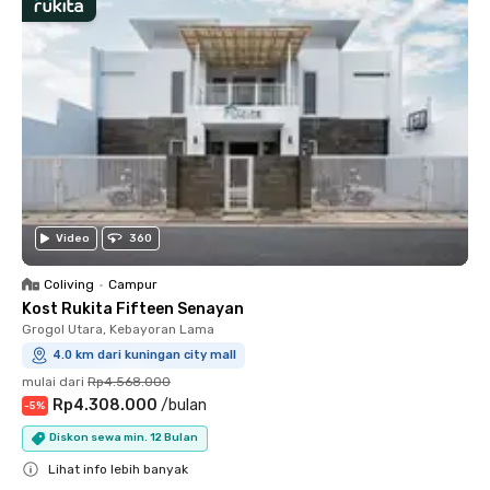
Video
360
Coliving
•
Campur
Kost Rukita Fifteen Senayan
Grogol Utara, Kebayoran Lama
4.0 km dari kuningan city mall
mulai dari
Rp4.568.000
Rp4.308.000
/
bulan
-
5
%
Diskon sewa min. 12 Bulan
Lihat info lebih banyak