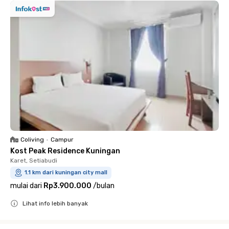
Coliving
•
Campur
Kost Peak Residence Kuningan
Karet, Setiabudi
1.1 km dari kuningan city mall
mulai dari
Rp3.900.000
/
bulan
Lihat info lebih banyak
Close