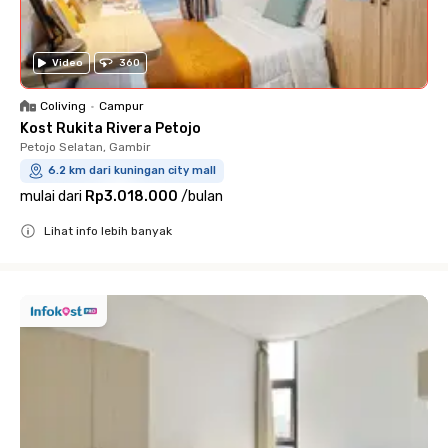
Video
360
Coliving
•
Campur
Kost Rukita Rivera Petojo
Petojo Selatan, Gambir
6.2 km dari kuningan city mall
mulai dari
Rp3.018.000
/
bulan
Lihat info lebih banyak
Close