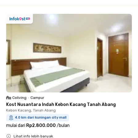
Close
Coliving
•
Campur
Kost Nusantara Indah Kebon Kacang Tanah Abang
Kebon Kacang, Tanah Abang
4.0 km dari kuningan city mall
mulai dari
Rp2.800.000
/
bulan
Lihat info lebih banyak