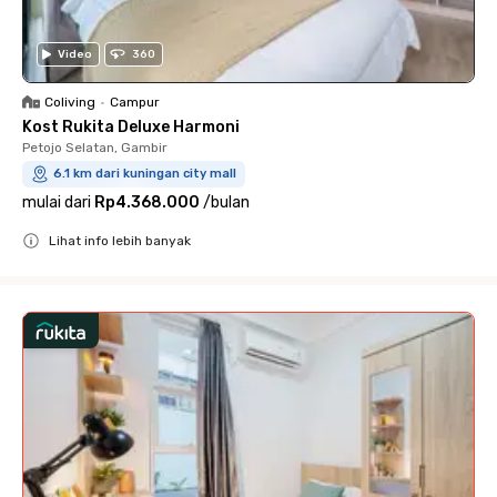
Video
360
Coliving
•
Campur
Kost Rukita Deluxe Harmoni
Petojo Selatan, Gambir
6.1 km dari kuningan city mall
mulai dari
Rp4.368.000
/
bulan
Lihat info lebih banyak
Close