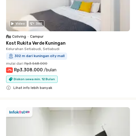
Video
360
Coliving
•
Campur
Kost Rukita Verde Kuningan
Kelurahan Setiabudi, Setiabudi
302 m dari kuningan city mall
mulai dari
Rp3.568.000
Rp3.308.000
/
bulan
-
7
%
Diskon sewa min. 12 Bulan
Lihat info lebih banyak
Close