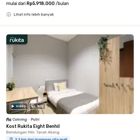
mulai dari
Rp5.918.000
/
bulan
Lihat info lebih banyak
Close
Video
360
Coliving
•
Putri
Kost Rukita Eight Benhil
Bendungan Hilir, Tanah Abang
2.2 km dari kuningan city mall