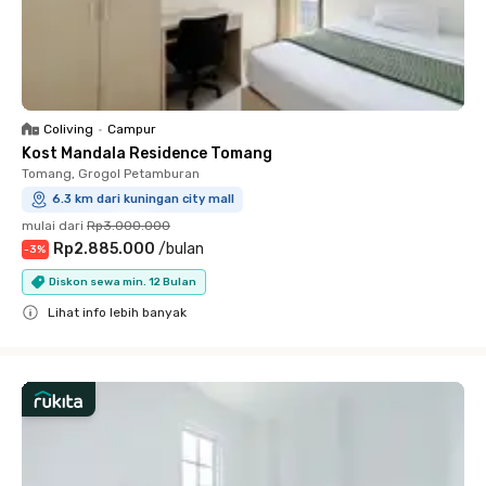
Coliving
•
Campur
Kost Mandala Residence Tomang
Tomang, Grogol Petamburan
6.3 km dari kuningan city mall
mulai dari
Rp3.000.000
Rp2.885.000
/
bulan
-
3
%
Diskon sewa min. 12 Bulan
Lihat info lebih banyak
Close