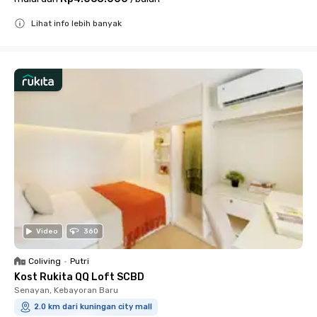
Lihat info lebih banyak
Close
Video
360
Coliving
•
Putri
Kost Rukita QQ Loft SCBD
Senayan, Kebayoran Baru
2.0 km dari kuningan city mall