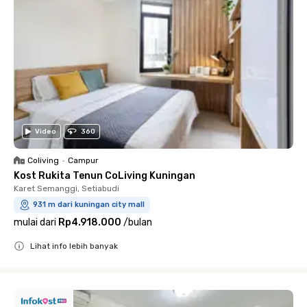
Video
360
Coliving
•
Campur
Kost Rukita Tenun CoLiving Kuningan
Karet Semanggi, Setiabudi
931 m dari kuningan city mall
mulai dari
Rp4.918.000
/
bulan
Lihat info lebih banyak
Close