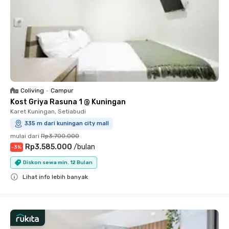
Coliving
•
Campur
Kost Griya Rasuna 1 @ Kuningan
Karet Kuningan, Setiabudi
335 m dari kuningan city mall
mulai dari
Rp3.700.000
Rp3.585.000
/
bulan
-
3
%
Diskon sewa min. 12 Bulan
Lihat info lebih banyak
Close