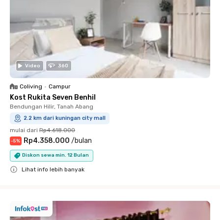
Video
360
Coliving
•
Campur
Kost Rukita Seven Benhil
Bendungan Hilir, Tanah Abang
2.2 km dari kuningan city mall
mulai dari
Rp4.618.000
Rp4.358.000
/
bulan
-
5
%
Diskon sewa min. 12 Bulan
Lihat info lebih banyak
Close