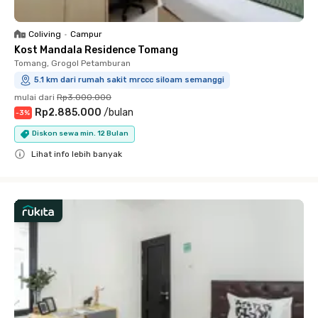
Coliving
•
Campur
Kost Mandala Residence Tomang
Tomang, Grogol Petamburan
5.1 km dari rumah sakit mrccc siloam semanggi
mulai dari
Rp3.000.000
Rp2.885.000
/
bulan
-
3
%
Diskon sewa min. 12 Bulan
Lihat info lebih banyak
Close