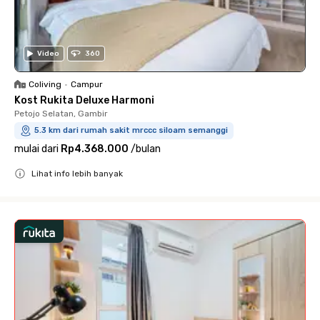
Video
360
Coliving
•
Campur
Kost Rukita Deluxe Harmoni
Petojo Selatan, Gambir
5.3 km dari rumah sakit mrccc siloam semanggi
mulai dari
Rp4.368.000
/
bulan
Lihat info lebih banyak
Close