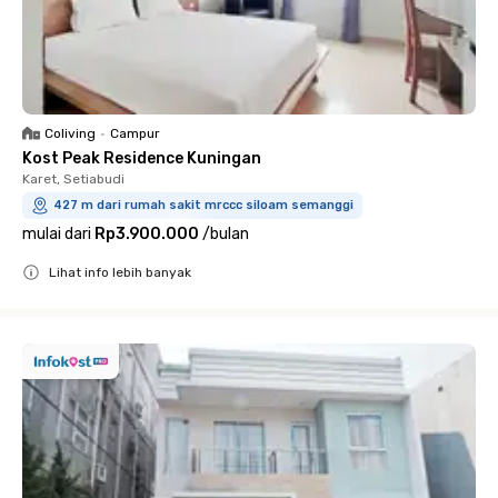
Coliving
•
Campur
Kost Peak Residence Kuningan
Karet, Setiabudi
427 m dari rumah sakit mrccc siloam semanggi
mulai dari
Rp3.900.000
/
bulan
Lihat info lebih banyak
Close