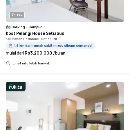
360
Coliving
•
Campur
Kost Pelangi House Setiabudi
Kelurahan Setiabudi, Setiabudi
1.6 km dari rumah sakit mrccc siloam semanggi
mulai dari
Rp3.200.000
/
bulan
Lihat info lebih banyak
Close