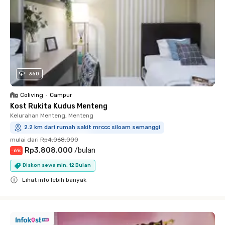
360
Coliving
•
Campur
Kost Rukita Kudus Menteng
Kelurahan Menteng, Menteng
2.2 km dari rumah sakit mrccc siloam semanggi
mulai dari
Rp4.068.000
Rp3.808.000
/
bulan
-
6
%
Diskon sewa min. 12 Bulan
Lihat info lebih banyak
Close