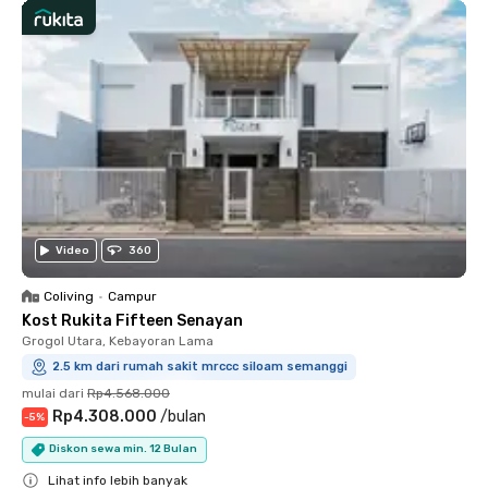
Video
360
Coliving
•
Campur
Kost Rukita Fifteen Senayan
Grogol Utara, Kebayoran Lama
2.5 km dari rumah sakit mrccc siloam semanggi
mulai dari
Rp4.568.000
Rp4.308.000
/
bulan
-
5
%
Diskon sewa min. 12 Bulan
Lihat info lebih banyak