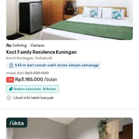
Coliving
•
Campur
Kost Family Residence Kuningan
Karet Kuningan, Setiabudi
543 m dari rumah sakit mrccc siloam semanggi
mulai dari
Rp3.300.000
Rp3.185.000
/
bulan
-
3
%
Diskon sewa min. 12 Bulan
Lihat info lebih banyak
Close