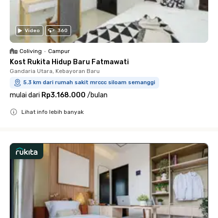
Video
360
Coliving
•
Campur
Kost Rukita Hidup Baru Fatmawati
Gandaria Utara, Kebayoran Baru
5.3 km dari rumah sakit mrccc siloam semanggi
mulai dari
Rp3.168.000
/
bulan
Lihat info lebih banyak
Close