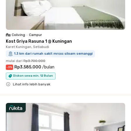
Coliving
•
Campur
Kost Griya Rasuna 1 @ Kuningan
Karet Kuningan, Setiabudi
1.3 km dari rumah sakit mrccc siloam semanggi
mulai dari
Rp3.700.000
Rp3.585.000
/
bulan
-
3
%
Diskon sewa min. 12 Bulan
Lihat info lebih banyak
Close