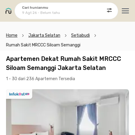
Cari hunianmu
9 Agt 26 - Belum tahu
Ope
Home
Jakarta Selatan
Setiabudi
Rumah Sakit MRCCC Siloam Semanggi
Apartemen Dekat Rumah Sakit MRCCC
Siloam Semanggi Jakarta Selatan
1 - 30 dari 236 Apartemen
Tersedia