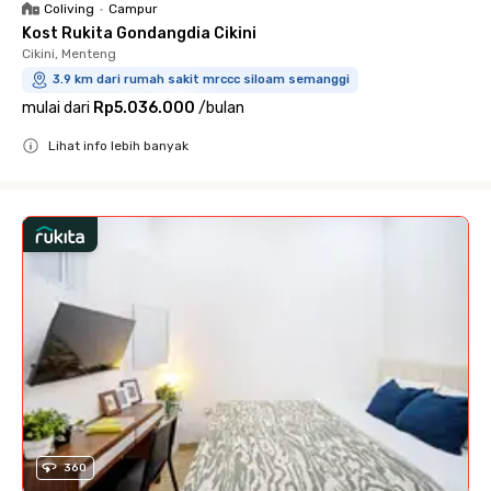
Coliving
•
Campur
Kost Rukita Gondangdia Cikini
Cikini, Menteng
3.9 km dari rumah sakit mrccc siloam semanggi
mulai dari
Rp5.036.000
/
bulan
Lihat info lebih banyak
Close
360