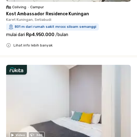
Coliving
•
Campur
Kost Ambassador Residence Kuningan
Karet Kuningan, Setiabudi
801 m dari rumah sakit mrccc siloam semanggi
mulai dari
Rp4.950.000
/
bulan
Lihat info lebih banyak
Close
Video
360