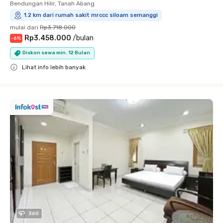
Bendungan Hilir, Tanah Abang
1.2 km dari rumah sakit mrccc siloam semanggi
mulai dari
Rp3.718.000
Rp3.458.000
/
bulan
-
6
%
Diskon sewa min. 12 Bulan
Lihat info lebih banyak
Close
360