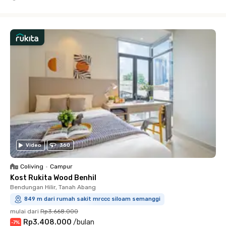
Close
Video
360
Coliving
•
Campur
Kost Rukita Wood Benhil
Bendungan Hilir, Tanah Abang
849 m dari rumah sakit mrccc siloam semanggi
mulai dari
Rp3.668.000
Rp3.408.000
/
bulan
-
7
%