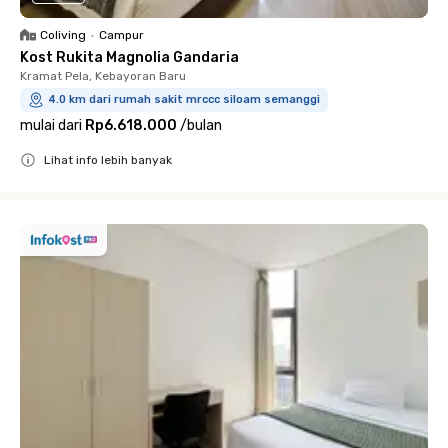
Coliving
•
Campur
Kost Rukita Magnolia Gandaria
Kramat Pela, Kebayoran Baru
4.0 km dari rumah sakit mrccc siloam semanggi
mulai dari
Rp6.618.000
/
bulan
Lihat info lebih banyak
Close