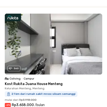
Close
360
Coliving
•
Campur
Kost Rukita Juana House Menteng
Kelurahan Menteng, Menteng
2.1 km dari rumah sakit mrccc siloam semanggi
mulai dari
Rp3.918.000
Rp3.658.000
/
bulan
-
6
%