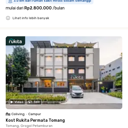
3.0 km dari rumah sakit mrccc siloam semanggi
mulai dari
Rp2.800.000
/
bulan
Lihat info lebih banyak
Close
Video
360
Coliving
•
Campur
Kost Rukita Permata Tomang
Tomang, Grogol Petamburan