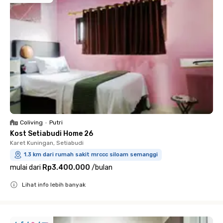
Coliving
•
Putri
Kost Setiabudi Home 26
Karet Kuningan, Setiabudi
1.3 km dari rumah sakit mrccc siloam semanggi
mulai dari
Rp3.400.000
/
bulan
Lihat info lebih banyak
Close