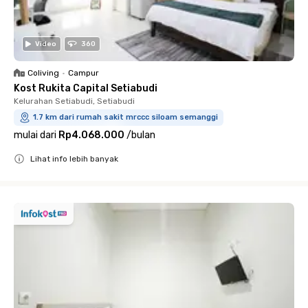
Video
360
Coliving
•
Campur
Kost Rukita Capital Setiabudi
Kelurahan Setiabudi, Setiabudi
1.7 km dari rumah sakit mrccc siloam semanggi
mulai dari
Rp4.068.000
/
bulan
Lihat info lebih banyak
Close