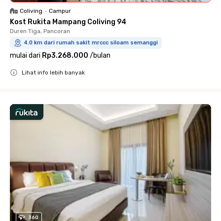
Coliving
•
Campur
Kost Rukita Mampang Coliving 94
Duren Tiga, Pancoran
4.0 km dari rumah sakit mrccc siloam semanggi
mulai dari
Rp3.268.000
/
bulan
Lihat info lebih banyak
Close
360