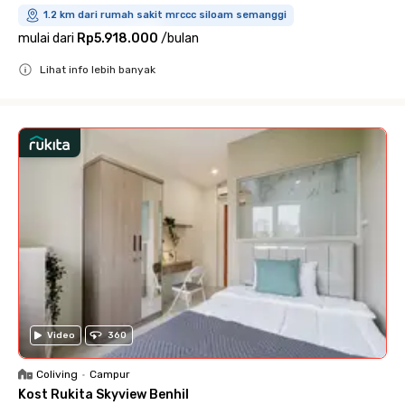
1.2 km dari rumah sakit mrccc siloam semanggi
mulai dari
Rp5.918.000
/
bulan
Lihat info lebih banyak
Close
Video
360
Coliving
•
Campur
Kost Rukita Skyview Benhil