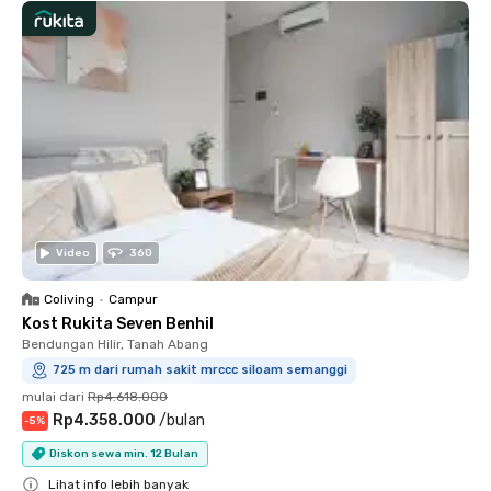
Video
360
Coliving
•
Campur
Kost Rukita Seven Benhil
Bendungan Hilir, Tanah Abang
725 m dari rumah sakit mrccc siloam semanggi
mulai dari
Rp4.618.000
Rp4.358.000
/
bulan
-
5
%
Diskon sewa min. 12 Bulan
Lihat info lebih banyak