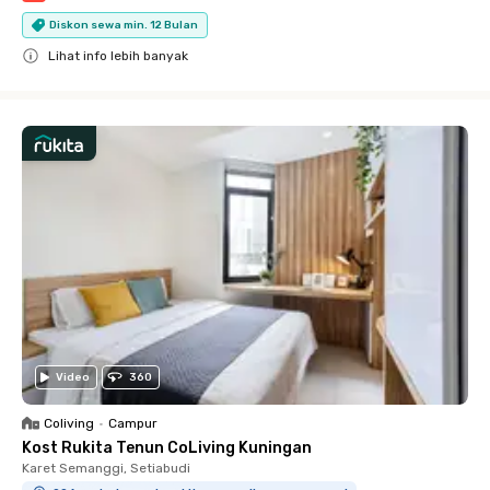
Diskon sewa min. 12 Bulan
Lihat info lebih banyak
Close
Video
360
Coliving
•
Campur
Kost Rukita Tenun CoLiving Kuningan
Karet Semanggi, Setiabudi