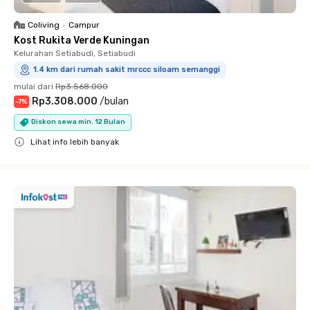
Coliving
•
Campur
Kost Rukita Verde Kuningan
Kelurahan Setiabudi, Setiabudi
1.4 km dari rumah sakit mrccc siloam semanggi
mulai dari
Rp3.568.000
Rp3.308.000
/
bulan
-
7
%
Diskon sewa min. 12 Bulan
Lihat info lebih banyak
Close