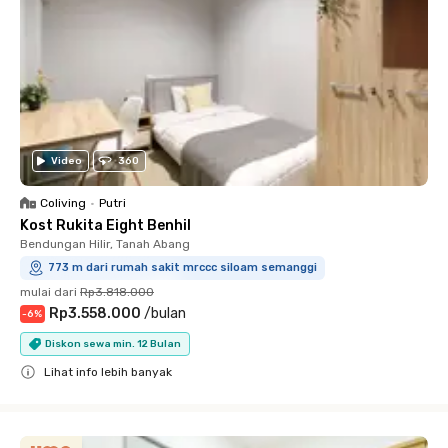
Video
360
Coliving
•
Putri
Kost Rukita Eight Benhil
Bendungan Hilir, Tanah Abang
773 m dari rumah sakit mrccc siloam semanggi
mulai dari
Rp3.818.000
Rp3.558.000
/
bulan
-
6
%
Diskon sewa min. 12 Bulan
Lihat info lebih banyak
Close