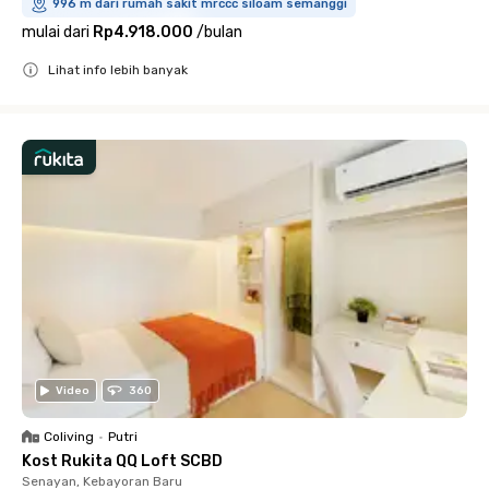
996 m dari rumah sakit mrccc siloam semanggi
mulai dari
Rp4.918.000
/
bulan
Lihat info lebih banyak
Close
Video
360
Coliving
•
Putri
Kost Rukita QQ Loft SCBD
Senayan, Kebayoran Baru