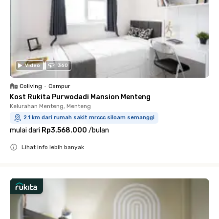
Video
360
Coliving
•
Campur
Kost Rukita Purwodadi Mansion Menteng
Kelurahan Menteng, Menteng
2.1 km dari rumah sakit mrccc siloam semanggi
mulai dari
Rp3.568.000
/
bulan
Lihat info lebih banyak
Close