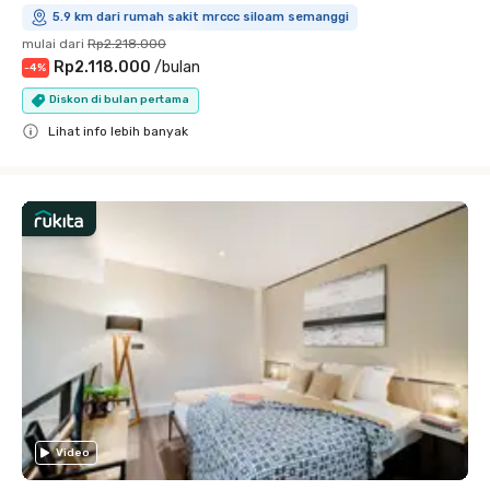
5.9 km dari rumah sakit mrccc siloam semanggi
mulai dari
Rp2.218.000
Rp2.118.000
/
bulan
-
4
%
Diskon di bulan pertama
Lihat info lebih banyak
Close
Video