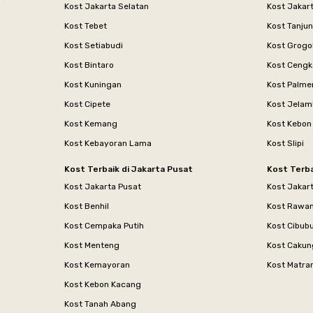
Kost Jakarta Selatan
Kost Jakar
Kost Tebet
Kost Tanju
Kost Setiabudi
Kost Grogo
Kost Bintaro
Kost Cengk
Kost Kuningan
Kost Palme
Kost Cipete
Kost Jelam
Kost Kemang
Kost Kebon
Kost Kebayoran Lama
Kost Slipi
Kost Terbaik di Jakarta Pusat
Kost Terba
Kost Jakarta Pusat
Kost Jakar
Kost Benhil
Kost Rawa
Kost Cempaka Putih
Kost Cibub
Kost Menteng
Kost Cakun
Kost Kemayoran
Kost Matr
Kost Kebon Kacang
Kost Tanah Abang