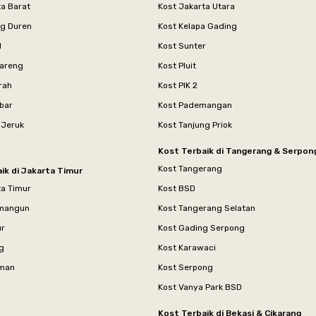
ta Barat
Kost Jakarta Utara
ng Duren
Kost Kelapa Gading
l
Kost Sunter
areng
Kost Pluit
rah
Kost PIK 2
bar
Kost Pademangan
 Jeruk
Kost Tanjung Priok
Kost Terbaik di Tangerang & Serpon
Kost Tangerang
ik di Jakarta Timur
ta Timur
Kost BSD
mangun
Kost Tangerang Selatan
ur
Kost Gading Serpong
g
Kost Karawaci
aman
Kost Serpong
Kost Vanya Park BSD
Kost Terbaik di Bekasi & Cikarang