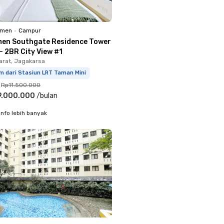
emen
•
Campur
en Southgate Residence Tower
- 2BR City View #1
arat, Jagakarsa
m dari Stasiun LRT Taman Mini
Rp11.500.000
9.000.000
/
bulan
info lebih banyak