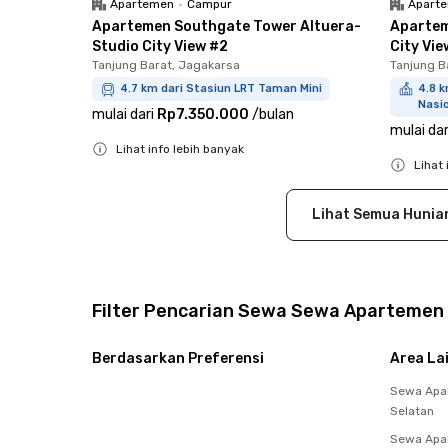
Apartemen
•
Campur
Apart
Apartemen Southgate Tower Altuera-
Apartem
Studio City View #2
City Vie
Tanjung Barat, Jagakarsa
Tanjung B
4.7 km dari Stasiun LRT Taman Mini
4.8 
Nasi
mulai dari
Rp7.350.000
/
bulan
mulai dar
Lihat info lebih banyak
Lihat 
Close
Close
Lihat Semua Hunia
Filter Pencarian Sewa Sewa Apartemen 
Berdasarkan Preferensi
Area La
Sewa Apa
Selatan
Sewa Apar