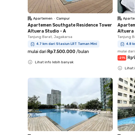
Apartemen
•
Campur
Apart
Apartemen Southgate Residence Tower
Apartem
Altuera Studio - A
Altuera 
Tanjung Barat, Jagakarsa
Tanjung B
4.7 km dari Stasiun LRT Taman Mini
4.8 k
mulai dari
Rp7.500.000
/
bulan
mulai dari
Rp
-
21
%
Lihat info lebih banyak
Lihat 
Close
Close