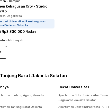
emen
•
Campur
en Kebagusan City - Studio
w #3
arat, Jagakarsa
km dari Universitas Pembangunan
onal Veteran Jakarta
i
Rp3.300.000
/
bulan
info lebih banyak
n
Tanjung Barat Jakarta Selatan
innya
Dekat Universitas
rtemen Lenteng Agung Jakarta
Apartemen Dekat Universitas Tama
Jagakarsa Jakarta Selatan
temen Tanjung Barat Jakarta
Apartemen Dekat Indraprasta PGRI U