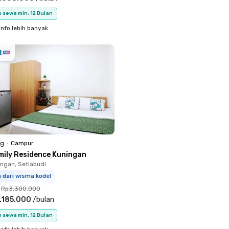
 sewa min. 12 Bulan
info lebih banyak
ng
•
Campur
mily Residence Kuningan
ingan, Setiabudi
m dari wisma kodel
Rp3.300.000
.185.000
/
bulan
 sewa min. 12 Bulan