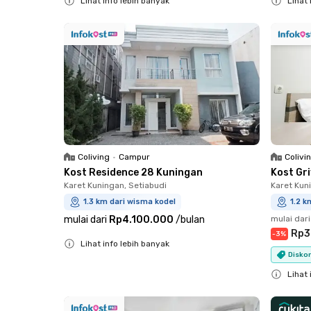
Lihat info lebih banyak
Lihat 
Close
Close
Coliving
•
Campur
Colivi
Kost Residence 28 Kuningan
Kost Gr
Karet Kuningan, Setiabudi
Karet Kun
1.3 km dari wisma kodel
1.2 k
mulai dari
Rp4.100.000
/
bulan
mulai dari
Rp3
-
3
%
Lihat info lebih banyak
Diskon
Close
Lihat 
Close