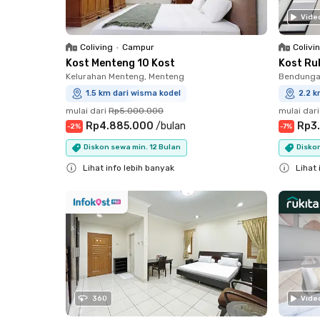
Vide
Coliving
•
Campur
Colivi
Kost Menteng 10 Kost
Kost Ruk
Kelurahan Menteng, Menteng
Bendungan
1.5 km dari wisma kodel
2.2 k
mulai dari
Rp5.000.000
mulai dari
Rp4.885.000
/
bulan
Rp3
-
2
%
-
7
%
Diskon sewa min. 12 Bulan
Diskon
Lihat info lebih banyak
Lihat 
Close
Close
360
Vide