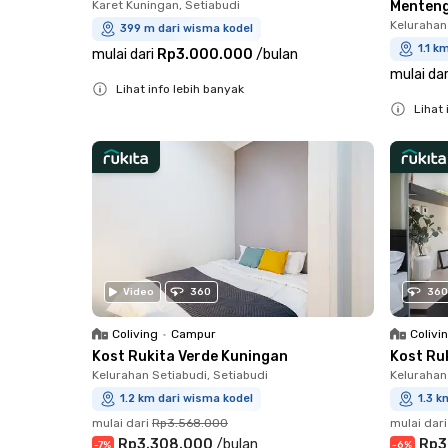
Karet Kuningan, Setiabudi
Menten
Kelurahan
399 m dari wisma kodel
1.1 k
mulai dari
Rp3.000.000
/
bulan
mulai dar
Lihat info lebih banyak
Lihat 
Close
Close
Video
360
360
Coliving
•
Campur
Colivi
Kost Rukita Verde Kuningan
Kost Ru
Kelurahan Setiabudi, Setiabudi
Kelurahan
1.2 km dari wisma kodel
1.3 k
mulai dari
Rp3.568.000
mulai dari
Rp3.308.000
/
bulan
Rp3
-
7
%
-
6
%