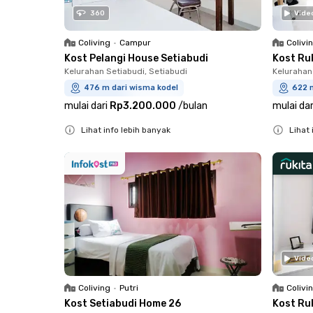
360
Vide
Coliving
•
Campur
Colivi
Kost Pelangi House Setiabudi
Kost Ruk
Kelurahan Setiabudi, Setiabudi
Kelurahan
476 m dari wisma kodel
622 
mulai dari
Rp3.200.000
/
bulan
mulai dar
Lihat info lebih banyak
Lihat 
Close
Close
Vide
Coliving
•
Putri
Colivi
Kost Setiabudi Home 26
Kost Ru