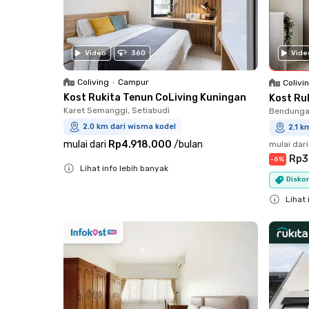
Vide
Video
360
Coliving
•
Campur
Colivi
Kost Rukita Tenun CoLiving Kuningan
Kost Ru
Karet Semanggi, Setiabudi
Bendungan
2.0 km dari wisma kodel
2.1 k
mulai dari
Rp4.918.000
/
bulan
mulai dari
Rp3
-
6
%
Lihat info lebih banyak
Diskon
Close
Lihat 
Close