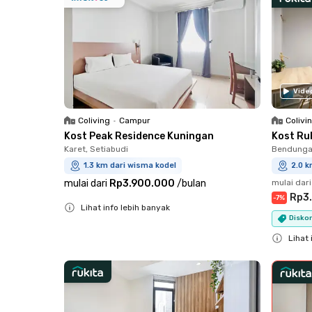
Vide
Coliving
•
Campur
Colivi
Kost Peak Residence Kuningan
Kost Ruk
Karet, Setiabudi
Bendungan
1.3 km dari wisma kodel
2.0 k
mulai dari
Rp3.900.000
/
bulan
mulai dari
Rp3
-
7
%
Lihat info lebih banyak
Diskon
Close
Lihat 
Close