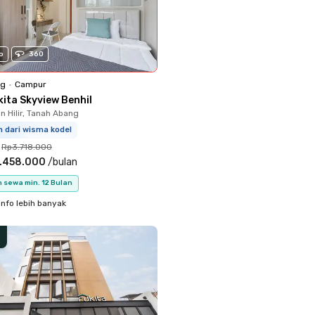
o
360
ng
•
Campur
kita Skyview Benhil
 Hilir, Tanah Abang
m dari wisma kodel
Rp3.718.000
.458.000
/
bulan
 sewa min. 12 Bulan
info lebih banyak