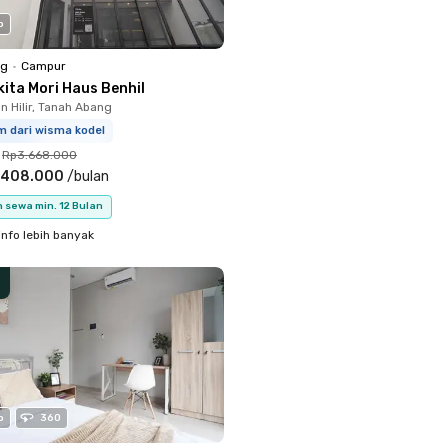
o
ng
•
Campur
ita Mori Haus Benhil
 Hilir, Tanah Abang
m dari wisma kodel
Rp3.668.000
.408.000
/
bulan
 sewa min. 12 Bulan
info lebih banyak
o
360