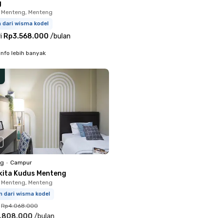
g
 Menteng, Menteng
m dari wisma kodel
i
Rp3.568.000
/
bulan
info lebih banyak
ng
•
Campur
kita Kudus Menteng
 Menteng, Menteng
m dari wisma kodel
Rp4.068.000
.808.000
/
bulan