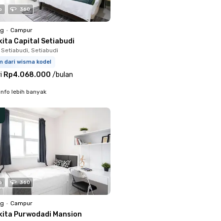
o
360
ng
•
Campur
ita Capital Setiabudi
 Setiabudi, Setiabudi
m dari wisma kodel
i
Rp4.068.000
/
bulan
info lebih banyak
o
360
ng
•
Campur
kita Purwodadi Mansion