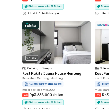
Diskon sewa min. 12 Bulan
Diskon
Lihat info lebih banyak
Lihat 
Close
Close
360
Coliving
•
Campur
Colivi
Kost Rukita Juana House Menteng
Kost Fa
Kelurahan Menteng, Menteng
Karet Kun
1.3 km dari wisma kodel
1.1 k
mulai dari
Rp3.918.000
mulai dari
Rp3.658.000
/
bulan
Rp3
-
6
%
-
3
%
Diskon sewa min. 12 Bulan
Diskon