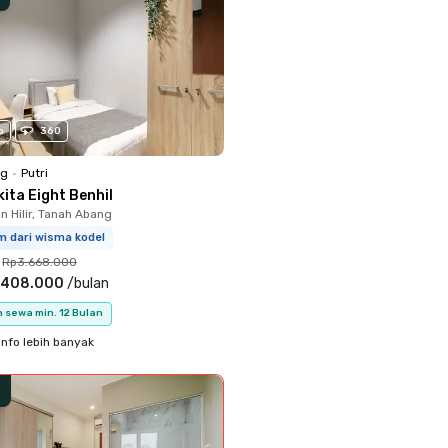
o
360
ng
•
Putri
ita Eight Benhil
 Hilir, Tanah Abang
m dari wisma kodel
Rp3.668.000
.408.000
/
bulan
 sewa min. 12 Bulan
info lebih banyak