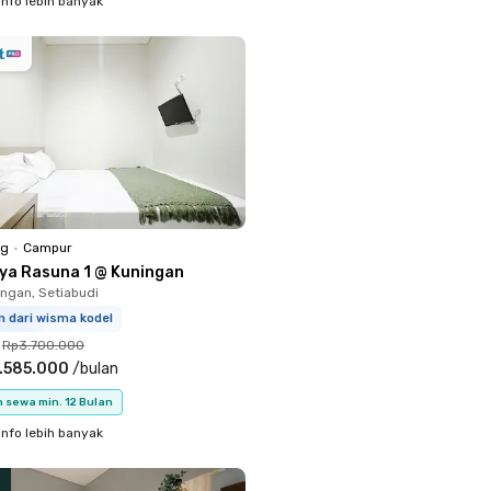
info lebih banyak
ng
•
Campur
iya Rasuna 1 @ Kuningan
ingan, Setiabudi
m dari wisma kodel
Rp3.700.000
.585.000
/
bulan
 sewa min. 12 Bulan
info lebih banyak