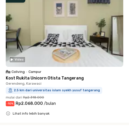
Video
Coliving
•
Campur
Kost Rukita Unicorn Otista Tangerang
Gerendeng, Karawaci
2.5 km dari universitas islam syekh yusuf tangerang
mulai dari
Rp2.318.000
Rp2.068.000
/
bulan
-
10
%
Lihat info lebih banyak
Close