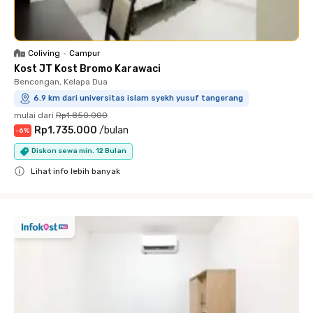
Coliving
•
Campur
Kost JT Kost Bromo Karawaci
Bencongan, Kelapa Dua
6.9 km dari universitas islam syekh yusuf tangerang
mulai dari
Rp1.850.000
Rp1.735.000
/
bulan
-
6
%
Diskon sewa min. 12 Bulan
Lihat info lebih banyak
Close