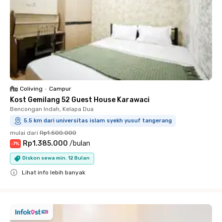
Coliving
•
Campur
Kost Gemilang 52 Guest House Karawaci
Bencongan Indah, Kelapa Dua
5.5 km dari universitas islam syekh yusuf tangerang
mulai dari
Rp1.500.000
Rp1.385.000
/
bulan
-
7
%
Diskon sewa min. 12 Bulan
Lihat info lebih banyak
Close