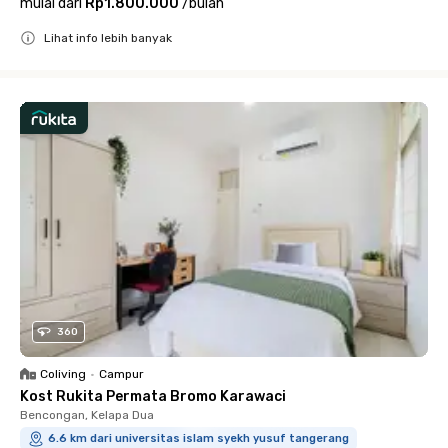
mulai dari
Rp1.800.000
/
bulan
Lihat info lebih banyak
Close
360
Coliving
•
Campur
Kost Rukita Permata Bromo Karawaci
Bencongan, Kelapa Dua
6.6 km dari universitas islam syekh yusuf tangerang