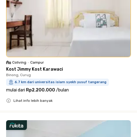
Coliving
•
Campur
Kost Jimmy Kost Karawaci
Binong, Curug
6.7 km dari universitas islam syekh yusuf tangerang
mulai dari
Rp2.200.000
/
bulan
Lihat info lebih banyak
Close