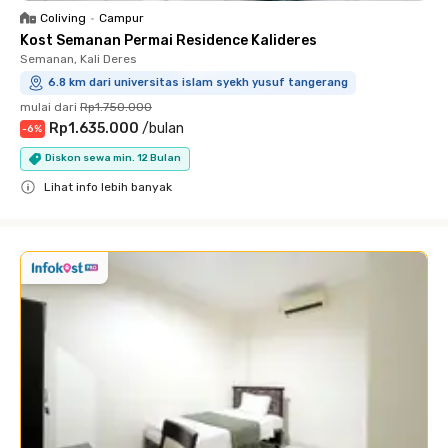
Coliving
•
Campur
Kost Semanan Permai Residence Kalideres
Semanan, Kali Deres
6.8 km dari universitas islam syekh yusuf tangerang
mulai dari
Rp1.750.000
Rp1.635.000
/
bulan
-
6
%
Diskon sewa min. 12 Bulan
Lihat info lebih banyak
Close