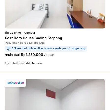
Coliving
•
Campur
Kost Dory House Gading Serpong
Pakulonan Barat, Kelapa Dua
5.3 km dari universitas islam syekh yusuf tangerang
mulai dari
Rp1.250.000
/
bulan
Lihat info lebih banyak
Close