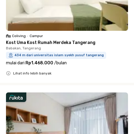
Coliving
•
Campur
Kost Uma Kost Rumah Merdeka Tangerang
Babakan, Tangerang
434 m dari universitas islam syekh yusuf tangerang
mulai dari
Rp1.468.000
/
bulan
Lihat info lebih banyak
Close