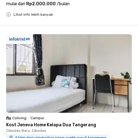
mulai dari
Rp2.000.000
/
bulan
Lihat info lebih banyak
Close
Coliving
•
Campur
Kost Jeneva Home Kelapa Dua Tangerang
Cibodas Baru, Cibodas
4.1 km dari universitas islam syekh yusuf tangerang