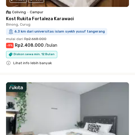
Coliving
•
Campur
Kost Rukita Fortaleza Karawaci
Binong, Curug
6.3 km dari universitas islam syekh yusuf tangerang
mulai dari
Rp2.668.000
Rp2.408.000
/
bulan
-
9
%
Diskon sewa min. 12 Bulan
Lihat info lebih banyak
Close