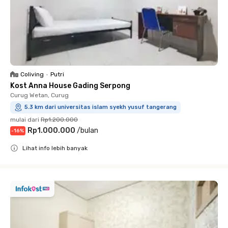
Coliving
•
Putri
Kost Anna House Gading Serpong
Curug Wetan, Curug
5.3 km dari universitas islam syekh yusuf tangerang
mulai dari
Rp1.200.000
Rp1.000.000
/
bulan
-
16
%
Lihat info lebih banyak
Close