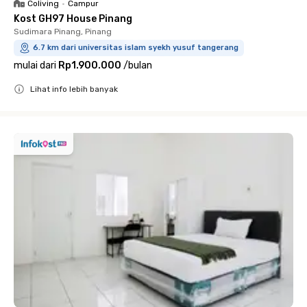
Coliving
•
Campur
Kost GH97 House Pinang
Sudimara Pinang, Pinang
6.7 km dari universitas islam syekh yusuf tangerang
mulai dari
Rp1.900.000
/
bulan
Lihat info lebih banyak
Close