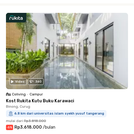
Close
Video
360
Coliving
•
Campur
Kost Rukita Kutu Buku Karawaci
Binong, Curug
6.8 km dari universitas islam syekh yusuf tangerang
mulai dari
Rp3.818.000
Rp3.618.000
/
bulan
-
5
%