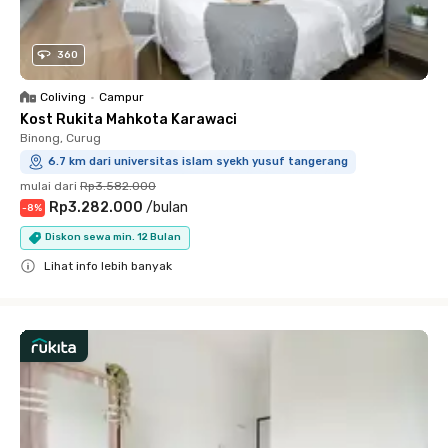
360
Coliving
•
Campur
Kost Rukita Mahkota Karawaci
Binong, Curug
6.7 km dari universitas islam syekh yusuf tangerang
mulai dari
Rp3.582.000
Rp3.282.000
/
bulan
-
8
%
Diskon sewa min. 12 Bulan
Lihat info lebih banyak
Close