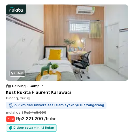
360
Coliving
•
Campur
Kost Rukita Flaurent Karawaci
Binong, Curug
6.9 km dari universitas islam syekh yusuf tangerang
mulai dari
Rp2.468.000
Rp2.221.200
/
bulan
-
10
%
Diskon sewa min. 12 Bulan