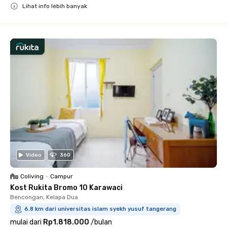
Lihat info lebih banyak
Close
Video
360
Coliving
•
Campur
Kost Rukita Bromo 10 Karawaci
Bencongan, Kelapa Dua
6.8 km dari universitas islam syekh yusuf tangerang
mulai dari
Rp1.818.000
/
bulan