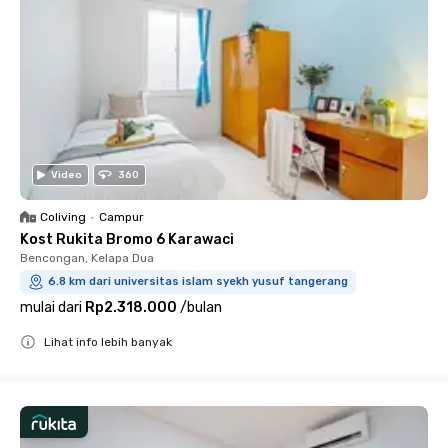
Video
360
Coliving
•
Campur
Kost Rukita Bromo 6 Karawaci
Bencongan, Kelapa Dua
6.8 km dari universitas islam syekh yusuf tangerang
mulai dari
Rp2.318.000
/
bulan
Lihat info lebih banyak
Close