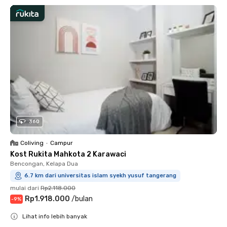
360
Coliving
•
Campur
Kost Rukita Mahkota 2 Karawaci
Bencongan, Kelapa Dua
6.7 km dari universitas islam syekh yusuf tangerang
mulai dari
Rp2.118.000
Rp1.918.000
/
bulan
-
9
%
Lihat info lebih banyak