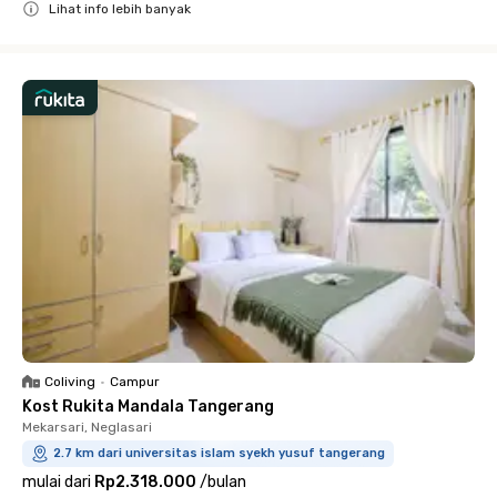
Lihat info lebih banyak
Close
Coliving
•
Campur
Kost Rukita Mandala Tangerang
Mekarsari, Neglasari
2.7 km dari universitas islam syekh yusuf tangerang
mulai dari
Rp2.318.000
/
bulan