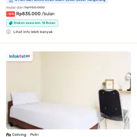
mulai dari
Rp950.000
Rp835.000
/
bulan
-
12
%
Diskon sewa min. 12 Bulan
Lihat info lebih banyak
Close
Coliving
•
Putri