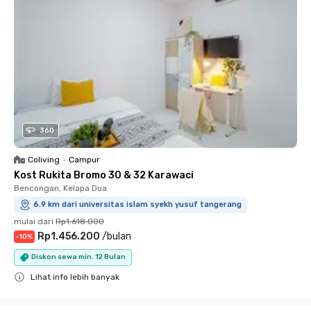
360
Coliving
•
Campur
Kost Rukita Bromo 30 & 32 Karawaci
Bencongan, Kelapa Dua
6.9 km dari universitas islam syekh yusuf tangerang
mulai dari
Rp1.618.000
Rp1.456.200
/
bulan
-
10
%
Diskon sewa min. 12 Bulan
Lihat info lebih banyak
Close