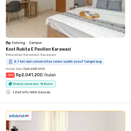
Coliving
•
Campur
Kost Rukita E Pavilion Karawaci
Kelurahan Karawaci, Karawaci
6.7 km dari universitas islam syekh yusuf tangerang
mulai dari
Rp2.268.000
Rp2.041.200
/
bulan
-
10
%
Diskon sewa min. 12 Bulan
Lihat info lebih banyak
Close