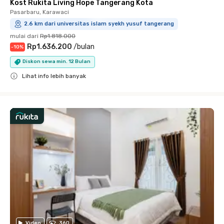
Kost Rukita Living Hope Tangerang Kota
Pasarbaru, Karawaci
2.6 km dari universitas islam syekh yusuf tangerang
mulai dari
Rp1.818.000
Rp1.636.200
/
bulan
-
10
%
Diskon sewa min. 12 Bulan
Lihat info lebih banyak
Close
Video
360