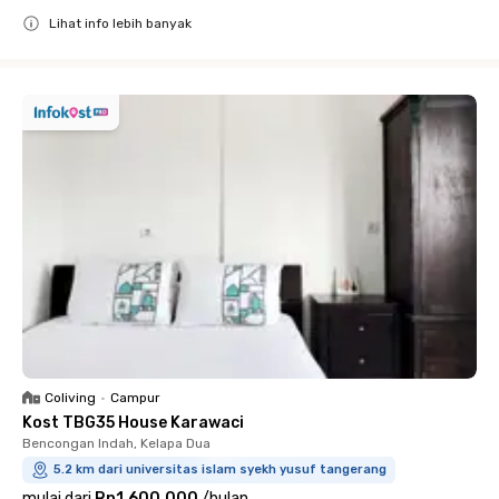
Lihat info lebih banyak
Close
Coliving
•
Campur
Kost TBG35 House Karawaci
Bencongan Indah, Kelapa Dua
5.2 km dari universitas islam syekh yusuf tangerang
mulai dari
Rp1.600.000
/
bulan