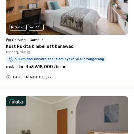
Video
360
Coliving
•
Campur
Kost Rukita Kimbelloft Karawaci
Binong, Curug
6.8 km dari universitas islam syekh yusuf tangerang
mulai dari
Rp3.618.000
/
bulan
Lihat info lebih banyak
Close