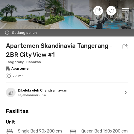
9 Agt 26 - Belum tahu
+
15
Ope
Foto
Fasilitas bersama
Lokasi
Aturan Tambahan
Sedang penuh
Apartemen Skandinavia Tangerang -
2BR City View #1
Tangerang, Babakan
Apartemen
66 m²
Dikelola oleh Chandra Irawan
sejak Januari 2026
Fasilitas
Unit
Single Bed 90x200 cm
Queen Bed 160x200 cm