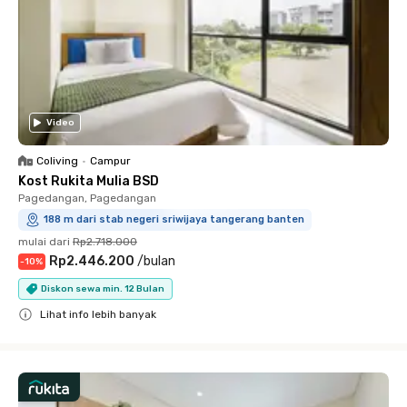
Video
Coliving
•
Campur
Kost Rukita Mulia BSD
Pagedangan, Pagedangan
188 m dari stab negeri sriwijaya tangerang banten
mulai dari
Rp2.718.000
Rp2.446.200
/
bulan
-
10
%
Diskon sewa min. 12 Bulan
Lihat info lebih banyak
Close