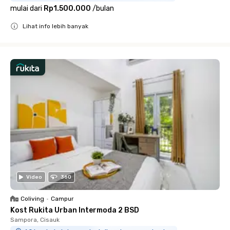
mulai dari
Rp1.500.000
/
bulan
Lihat info lebih banyak
Close
Video
360
Coliving
•
Campur
Kost Rukita Urban Intermoda 2 BSD
Sampora, Cisauk