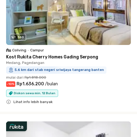
360
Coliving
•
Campur
Kost Rukita Cherry Homes Gading Serpong
Medang, Pagedangan
5.6 km dari stab negeri sriwijaya tangerang banten
mulai dari
Rp1.818.000
Rp1.636.200
/
bulan
-
10
%
Diskon sewa min. 12 Bulan
Lihat info lebih banyak
Close