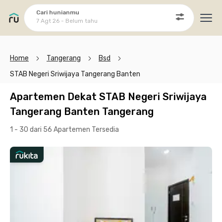
Cari hunianmu
7 Agt 26 - Belum tahu
Ope
Home
Tangerang
Bsd
STAB Negeri Sriwijaya Tangerang Banten
Apartemen Dekat STAB Negeri Sriwijaya
Tangerang Banten Tangerang
1 - 30 dari 56 Apartemen
Tersedia