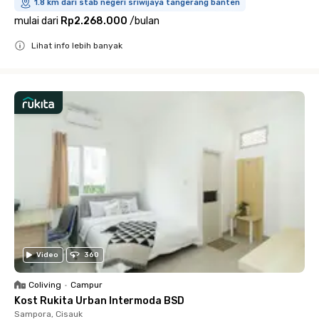
1.8 km dari stab negeri sriwijaya tangerang banten
mulai dari
Rp2.268.000
/
bulan
Lihat info lebih banyak
Close
Video
360
Coliving
•
Campur
Kost Rukita Urban Intermoda BSD
Sampora, Cisauk