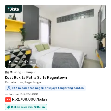
Video
360
Coliving
•
Campur
Kost Rukita Patra Suite Regentown
Pagedangan, Pagedangan
843 m dari stab negeri sriwijaya tangerang banten
mulai dari
Rp2.968.000
Rp2.708.000
/
bulan
-
8
%
Diskon sewa min. 12 Bulan