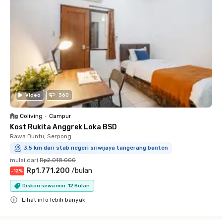
Video
360
Coliving
•
Campur
Kost Rukita Anggrek Loka BSD
Rawa Buntu, Serpong
3.5 km dari stab negeri sriwijaya tangerang banten
mulai dari
Rp2.018.000
Rp1.771.200
/
bulan
-
12
%
Diskon sewa min. 12 Bulan
Lihat info lebih banyak
Close