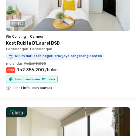
360
Coliving
•
Campur
Kost Rukita D'Laurel BSD
Pagedangan, Pagedangan
168 m dari stab negeri sriwijaya tangerang banten
mulai dari
Rp2.618.000
Rp2.356.200
/
bulan
-
10
%
Diskon sewa min. 12 Bulan
Lihat info lebih banyak
Close