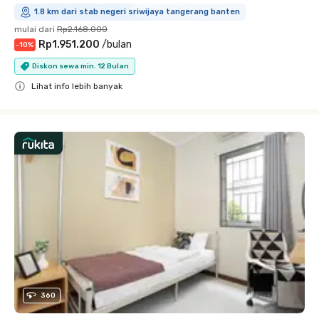
1.8 km dari stab negeri sriwijaya tangerang banten
mulai dari
Rp2.168.000
Rp1.951.200
/
bulan
-
10
%
Diskon sewa min. 12 Bulan
Lihat info lebih banyak
Close
360