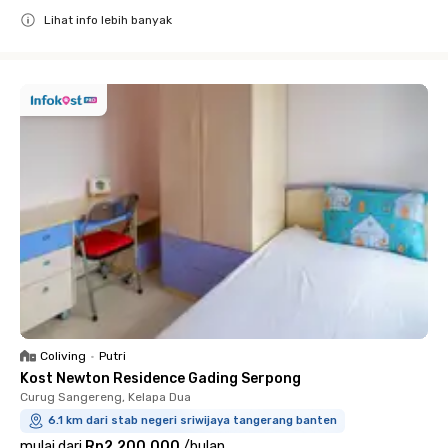
Lihat info lebih banyak
Close
Coliving
•
Putri
Kost Newton Residence Gading Serpong
Curug Sangereng, Kelapa Dua
6.1 km dari stab negeri sriwijaya tangerang banten
mulai dari
Rp2.200.000
/
bulan