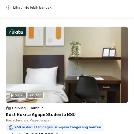
Lihat info lebih banyak
Close
Video
360
Coliving
•
Campur
Kost Rukita Agape Studento BSD
Pagedangan, Pagedangan
960 m dari stab negeri sriwijaya tangerang banten