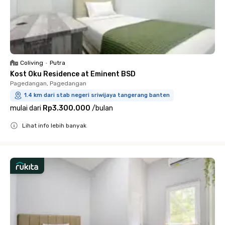
Coliving
•
Putra
Kost Oku Residence at Eminent BSD
Pagedangan, Pagedangan
1.4 km dari stab negeri sriwijaya tangerang banten
mulai dari
Rp3.300.000
/
bulan
Lihat info lebih banyak
Close