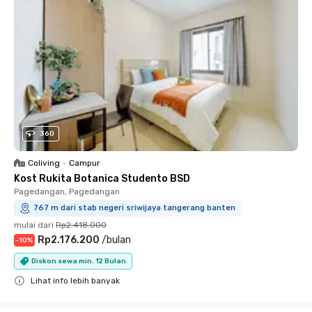
360
Coliving
•
Campur
Kost Rukita Botanica Studento BSD
Pagedangan, Pagedangan
767 m dari stab negeri sriwijaya tangerang banten
mulai dari
Rp2.418.000
Rp2.176.200
/
bulan
-
10
%
Diskon sewa min. 12 Bulan
Lihat info lebih banyak
Close