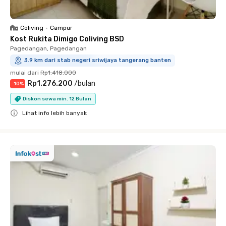
Coliving
•
Campur
Kost Rukita Dimigo Coliving BSD
Pagedangan, Pagedangan
3.9 km dari stab negeri sriwijaya tangerang banten
mulai dari
Rp1.418.000
Rp1.276.200
/
bulan
-
10
%
Diskon sewa min. 12 Bulan
Lihat info lebih banyak
Close