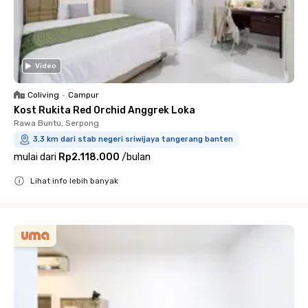
Video
Coliving
•
Campur
Kost Rukita Red Orchid Anggrek Loka
Rawa Buntu, Serpong
3.3 km dari stab negeri sriwijaya tangerang banten
mulai dari
Rp2.118.000
/
bulan
Lihat info lebih banyak
Close