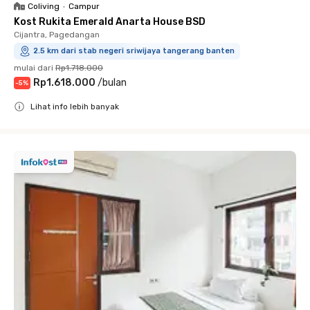
Coliving
•
Campur
Kost Rukita Emerald Anarta House BSD
Cijantra, Pagedangan
2.5 km dari stab negeri sriwijaya tangerang banten
mulai dari
Rp1.718.000
Rp1.618.000
/
bulan
-
5
%
Lihat info lebih banyak
Close