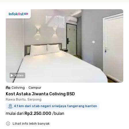
Video
Coliving
•
Campur
Kost Astaka Jiwanta Coliving BSD
Rawa Buntu, Serpong
4.1 km dari stab negeri sriwijaya tangerang banten
mulai dari
Rp2.250.000
/
bulan
Lihat info lebih banyak