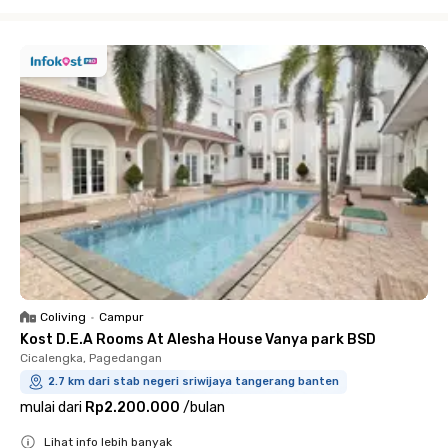
Close
Coliving
•
Campur
Kost D.E.A Rooms At Alesha House Vanya park BSD
Cicalengka, Pagedangan
2.7 km dari stab negeri sriwijaya tangerang banten
mulai dari
Rp2.200.000
/
bulan
Lihat info lebih banyak