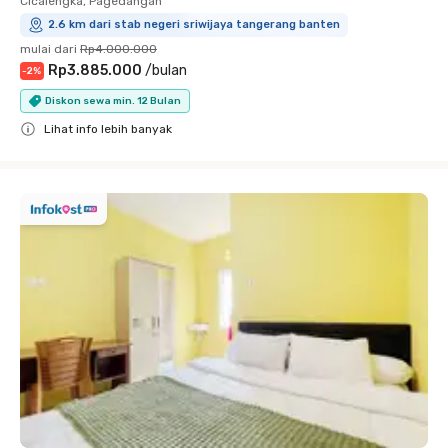
Cicalengka, Pagedangan
2.6 km dari stab negeri sriwijaya tangerang banten
mulai dari
Rp4.000.000
Rp3.885.000
/
bulan
-
2
%
Diskon sewa min. 12 Bulan
Lihat info lebih banyak
Close