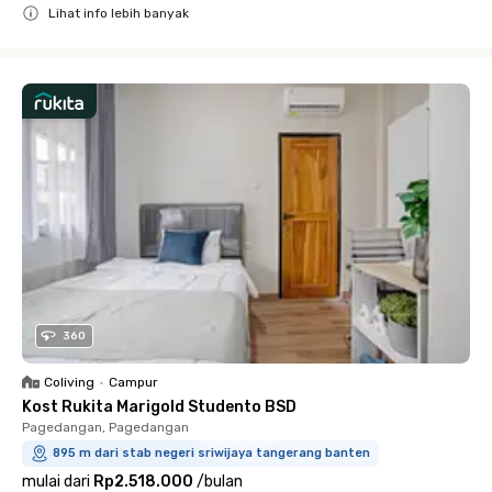
Lihat info lebih banyak
Close
360
Coliving
•
Campur
Kost Rukita Marigold Studento BSD
Pagedangan, Pagedangan
895 m dari stab negeri sriwijaya tangerang banten
mulai dari
Rp2.518.000
/
bulan