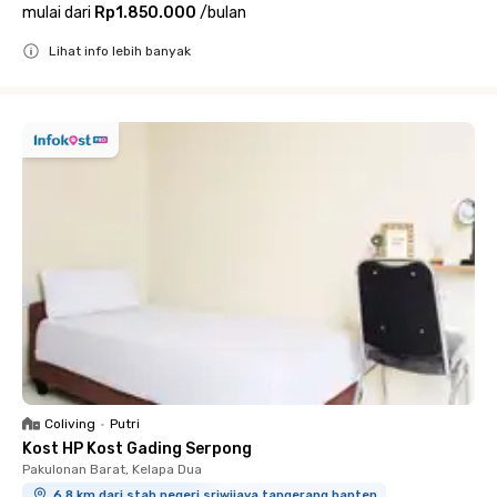
mulai dari
Rp1.850.000
/
bulan
Lihat info lebih banyak
Close
Coliving
•
Putri
Kost HP Kost Gading Serpong
Pakulonan Barat, Kelapa Dua
6.8 km dari stab negeri sriwijaya tangerang banten