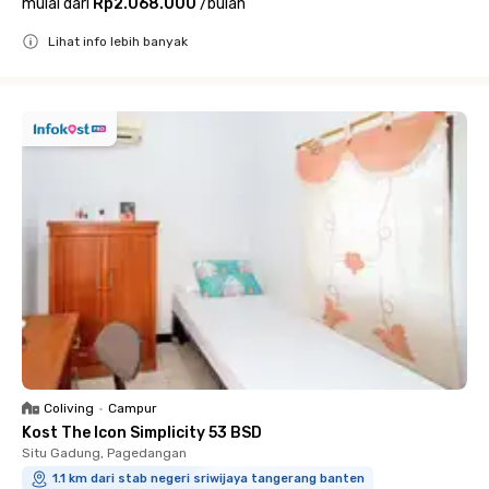
mulai dari
Rp2.068.000
/
bulan
Lihat info lebih banyak
Close
Coliving
•
Campur
Kost The Icon Simplicity 53 BSD
Situ Gadung, Pagedangan
1.1 km dari stab negeri sriwijaya tangerang banten