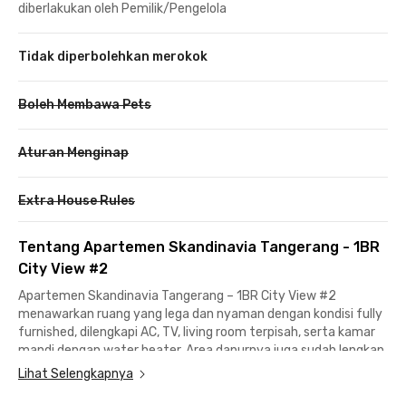
diberlakukan oleh Pemilik/Pengelola
Tidak diperbolehkan merokok
Boleh Membawa Pets
Aturan Menginap
Extra House Rules
Tentang Apartemen Skandinavia Tangerang - 1BR
City View #2
Apartemen Skandinavia Tangerang – 1BR City View #2
menawarkan ruang yang lega dan nyaman dengan kondisi fully
furnished, dilengkapi AC, TV, living room terpisah, serta kamar
mandi dengan water heater. Area dapurnya juga sudah lengkap
dengan kitchen set, kompor listrik, dispenser, kulkas, dan meja
Lihat Selengkapnya
makan, sehingga siap langsung digunakan tanpa perlu
tambahan furnitur.