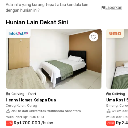
Ada info yang kurang tepat atau kendala lain
Laporkan
dengan hunian ini?
Berlokasi strategis dekat Tol Jakarta–Tangerang dan memiliki
akses langsung ke mall, apartemen di Tangerang ini
Hunian Lain Dekat Sini
memudahkan mobilitas sekaligus memenuhi kebutuhan belanja
dan hiburan sehari-hari. Cocok untuk mahasiswa maupun
profesional muda yang menginginkan hunian praktis di
kawasan berkembang Tangerang.
Didukung fasilitas gedung seperti lobby, lift, area parkir,
swimming pool, fitness center, playground, business center,
serta CCTV 24 jam, hunian ini menghadirkan kenyamanan dan
keamanan dalam satu tempat. Segera booking karena unit
terbatas!
Coliving
•
Putri
Coliving
Henny Homes Kelapa Dua
Uma Kost 
Curug Kulon, Curug
Binong, Curu
385 m dari Universitas Multimedia Nusantara
3.1 km dar
mulai dari
Rp1.800.000
mulai dari
Rp
Rp1.700.000
/
bulan
Rp2.4
-
5
%
-
10
%