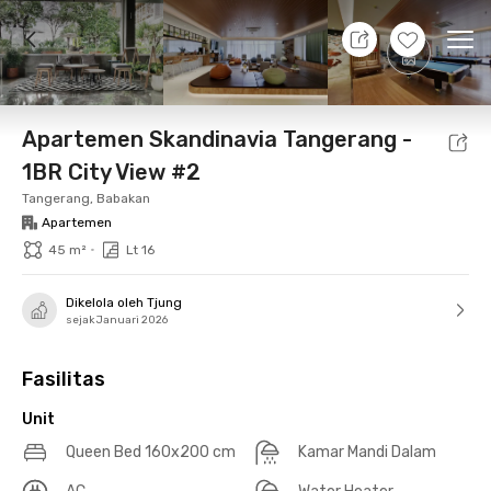
7 Agt 26 - Belum tahu
+
26
Ope
Foto
Fasilitas bersama
Lokasi
Aturan Tambahan
Apartemen Skandinavia Tangerang -
1BR City View #2
Tangerang, Babakan
Apartemen
•
45 m²
Lt 16
Dikelola oleh Tjung
sejak Januari 2026
Fasilitas
Unit
Queen Bed 160x200 cm
Kamar Mandi Dalam