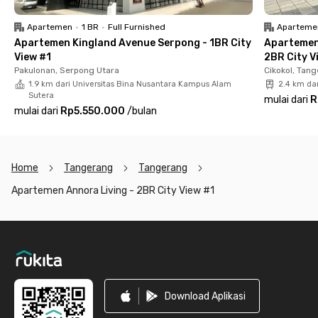
Apartemen
•
1 BR
•
Full Furnished
Aparteme
Apartemen Kingland Avenue Serpong - 1BR City
Apartemen
View #1
2BR City V
Pakulonan, Serpong Utara
Cikokol, Tan
1.9 km dari Universitas Bina Nusantara Kampus Alam
2.4 km da
Sutera
mulai dari
R
mulai dari
Rp5.550.000
/
bulan
Home
Tangerang
Tangerang
Apartemen Annora Living - 2BR City View #1
Footer
Download Aplikasi