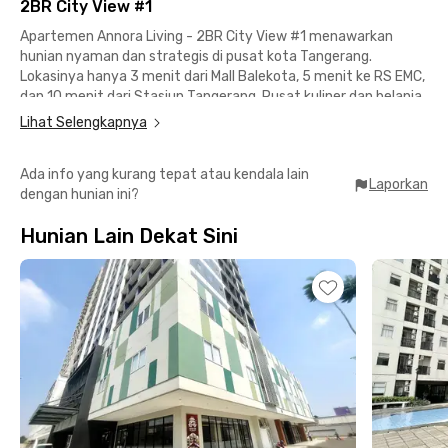
2BR City View #1
Apartemen Annora Living - 2BR City View #1 menawarkan
hunian nyaman dan strategis di pusat kota Tangerang.
Lokasinya hanya 3 menit dari Mall Balekota, 5 menit ke RS EMC,
dan 10 menit dari Stasiun Tangerang. Pusat kuliner dan belanja
seperti Tangcity Mall, Pasar Lama, dan Metropolis Town Square
Lihat Selengkapnya
juga mudah dijangkau.
Ada info yang kurang tepat atau kendala lain
Unit 2 kamar ini sudah fully furnished dan dilengkapi fasilitas
Laporkan
dengan hunian ini?
lengkap seperti dapur dengan kompor, dispenser, kulkas, serta
kamar mandi dengan water heater. Tersedia juga ruang tamu
Hunian Lain Dekat Sini
yang nyaman untuk bersantai atau menerima tamu.
Penghuni dapat menikmati fasilitas gedung seperti kolam
renang, area parkir, lift, dan pengamanan dengan CCTV. Biaya
IPL sudah termasuk, menjadikan hunian ini pilihan praktis dan
nyaman di tengah kota.