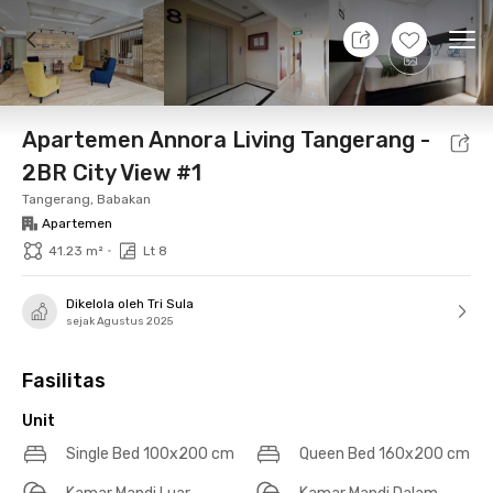
8 Agt 26 - Belum tahu
+
13
Ope
Foto
Fasilitas bersama
Lokasi
Aturan Tambahan
Apartemen Annora Living Tangerang -
2BR City View #1
Tangerang, Babakan
Apartemen
•
41.23 m²
Lt 8
Dikelola oleh Tri Sula
sejak Agustus 2025
Fasilitas
Unit
Single Bed 100x200 cm
Queen Bed 160x200 cm