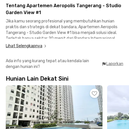
Tentang Apartemen Aeropolis Tangerang - Studio
Garden View #1
Jika kamu seorang profesional yang membutuhkan hunian
praktis dan strategis di dekat bandara, Apartemen Aeropolis
Tangerang - Studio Garden View #1 bisa menjadi solusi ideal.
Terletak hanya sekitar 20 menit dari Bandara Internasional
Soekarno-Hatta, apartemen Tangerang ini sangat cocok bagi
Lihat Selengkapnya
kamu yang sering melakukan perjalanan dinas antarkota,
bahkan luar negeri.
Ada info yang kurang tepat atau kendala lain
Laporkan
dengan hunian ini?
Unit studio yang ditawarkan sudah fully furnished, dilengkapi
dengan AC, TV, kamar mandi lapang dengan shower dan
Hunian Lain Dekat Sini
wastafel, serta fasilitas penunjang seperti kulkas dan
dispenser. Akses ke lift dan lobi juga tersedia, memberikan
kenyamanan dan kemudahan dalam aktivitas harian Anda.
Fasilitas tambahan seperti WiFi di area lobi tersedia untuk
menunjang produktivitas, sementara area parkir dapat
digunakan dengan biaya tambahan. Perlu dicatat, harga sewa
belum termasuk listrik, namun tetap kompetitif untuk ukuran
apartemen strategis dengan fasilitas lengkap.