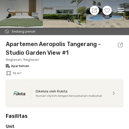
8 Agt 26 - Belum tahu
+
11
Ope
Foto
Fasilitas bersama
Lokasi
Aturan Tambahan
Sedang penuh
Apartemen Aeropolis Tangerang -
Studio Garden View #1
Neglasari, Neglasari
Apartemen
16 m²
Dikelola oleh Rukita
Hunian stylish dengan kenyamanan maksimal
Fasilitas
Unit