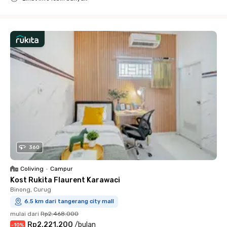
Close
360
Coliving
•
Campur
Kost Rukita Flaurent Karawaci
Binong, Curug
6.5 km dari tangerang city mall
mulai dari
Rp2.468.000
Rp2.221.200
/
bulan
-
10
%