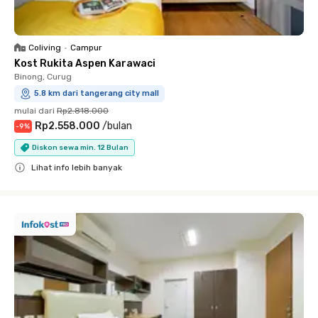
Coliving
•
Campur
Kost Rukita Aspen Karawaci
Binong, Curug
5.8 km dari tangerang city mall
mulai dari
Rp2.818.000
Rp2.558.000
/
bulan
-
9
%
Diskon sewa min. 12 Bulan
Lihat info lebih banyak
Close