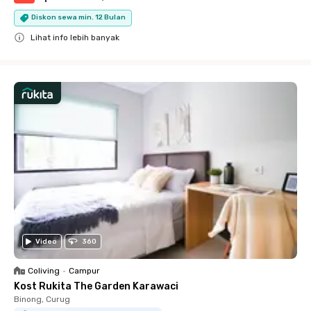
Diskon sewa min. 12 Bulan
Lihat info lebih banyak
Close
Video
360
Coliving
•
Campur
Kost Rukita The Garden Karawaci
Binong, Curug