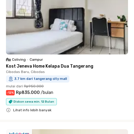
Coliving
•
Campur
Kost Jeneva Home Kelapa Dua Tangerang
Cibodas Baru, Cibodas
3.7 km dari tangerang city mall
mulai dari
Rp950.000
Rp835.000
/
bulan
-
12
%
Diskon sewa min. 12 Bulan
Lihat info lebih banyak
Close