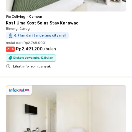
Coliving
•
Campur
Kost Uma Kost Solas Stay Karawaci
Binong, Curug
6.7 km dari tangerang city mall
mulai dari
Rp2.768.000
Rp2.491.200
/
bulan
-
10
%
Diskon sewa min. 12 Bulan
Lihat info lebih banyak
Close