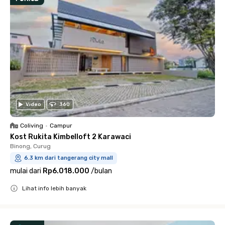
Video
360
Coliving
•
Campur
Kost Rukita Kimbelloft 2 Karawaci
Binong, Curug
6.3 km dari tangerang city mall
mulai dari
Rp6.018.000
/
bulan
Lihat info lebih banyak
Close