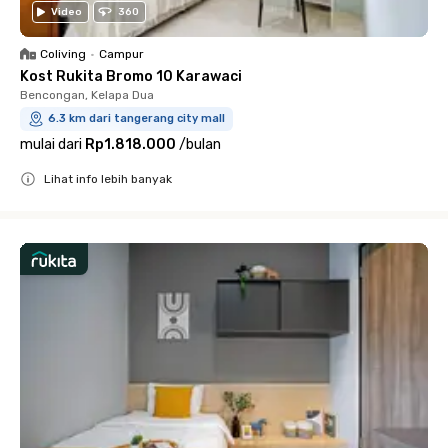
Video
360
Coliving
•
Campur
Kost Rukita Bromo 10 Karawaci
Bencongan, Kelapa Dua
6.3 km dari tangerang city mall
mulai dari
Rp1.818.000
/
bulan
Lihat info lebih banyak
Close