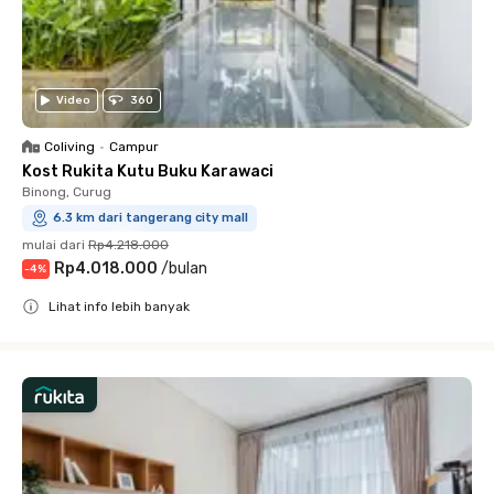
Video
360
Coliving
•
Campur
Kost Rukita Kutu Buku Karawaci
Binong, Curug
6.3 km dari tangerang city mall
mulai dari
Rp4.218.000
Rp4.018.000
/
bulan
-
4
%
Lihat info lebih banyak
Close