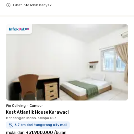
Lihat info lebih banyak
Close
Coliving
•
Campur
Kost Atlantik House Karawaci
Bencongan Indah, Kelapa Dua
6.7 km dari tangerang city mall
mulai dari
Rp1.900.000
/
bulan