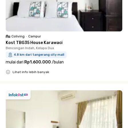
Coliving
•
Campur
Kost TBG35 House Karawaci
Bencongan Indah, Kelapa Dua
4.8 km dari tangerang city mall
mulai dari
Rp1.600.000
/
bulan
Lihat info lebih banyak
Close