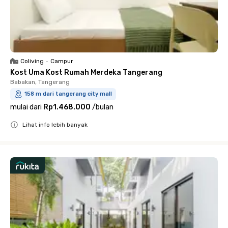
Coliving
•
Campur
Kost Uma Kost Rumah Merdeka Tangerang
Babakan, Tangerang
158 m dari tangerang city mall
mulai dari
Rp1.468.000
/
bulan
Lihat info lebih banyak
Close