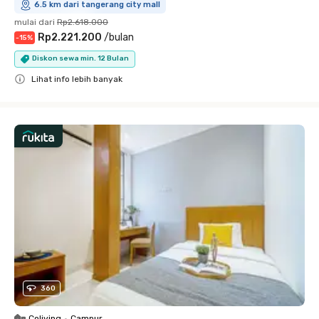
6.5 km dari tangerang city mall
mulai dari
Rp2.618.000
Rp2.221.200
/
bulan
-
15
%
Diskon sewa min. 12 Bulan
Lihat info lebih banyak
Close
360
Coliving
•
Campur