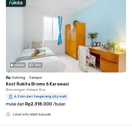
Video
360
Coliving
•
Campur
Kost Rukita Bromo 6 Karawaci
Bencongan, Kelapa Dua
6.3 km dari tangerang city mall
mulai dari
Rp2.318.000
/
bulan
Lihat info lebih banyak
Close