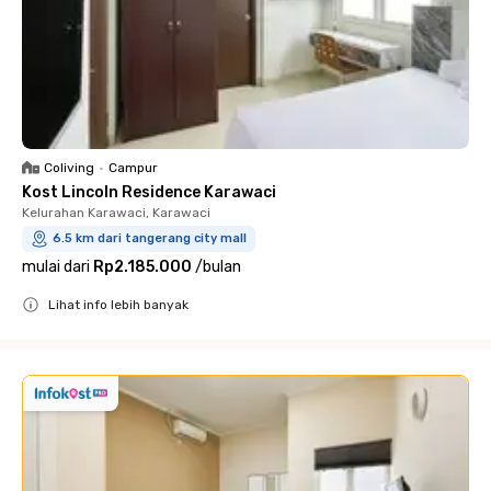
Coliving
•
Campur
Kost Lincoln Residence Karawaci
Kelurahan Karawaci, Karawaci
6.5 km dari tangerang city mall
mulai dari
Rp2.185.000
/
bulan
Lihat info lebih banyak
Close