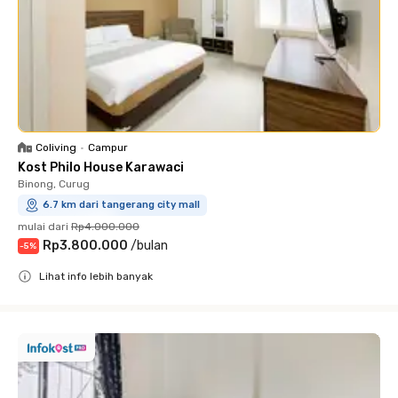
Coliving
•
Campur
Kost Philo House Karawaci
Binong, Curug
6.7 km dari tangerang city mall
mulai dari
Rp4.000.000
Rp3.800.000
/
bulan
-
5
%
Lihat info lebih banyak
Close