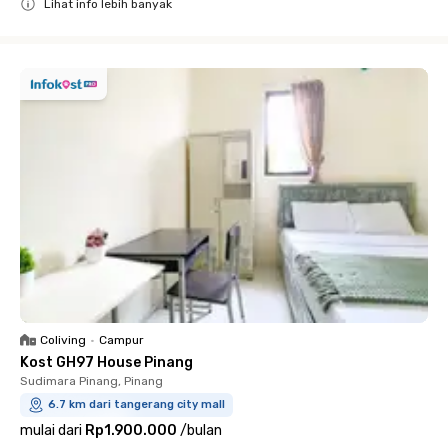
Lihat info lebih banyak
Close
Coliving
•
Campur
Kost GH97 House Pinang
Sudimara Pinang, Pinang
6.7 km dari tangerang city mall
mulai dari
Rp1.900.000
/
bulan