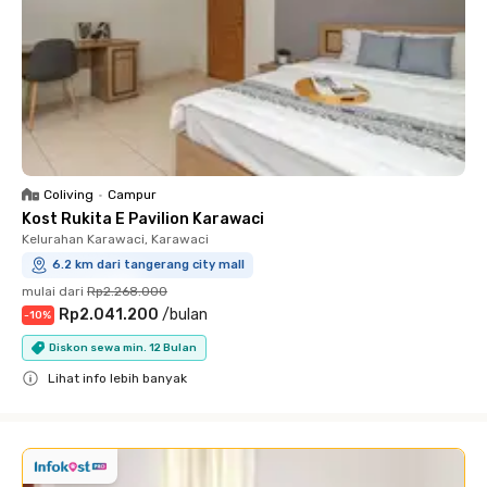
Coliving
•
Campur
Kost Rukita E Pavilion Karawaci
Kelurahan Karawaci, Karawaci
6.2 km dari tangerang city mall
mulai dari
Rp2.268.000
Rp2.041.200
/
bulan
-
10
%
Diskon sewa min. 12 Bulan
Lihat info lebih banyak
Close