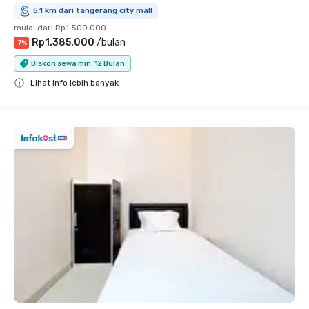
5.1 km dari tangerang city mall
mulai dari
Rp1.500.000
Rp1.385.000
/
bulan
-
7
%
Diskon sewa min. 12 Bulan
Lihat info lebih banyak
Close