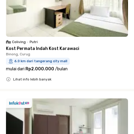
Coliving
•
Putri
Kost Permata Indah Kost Karawaci
Binong, Curug
6.0 km dari tangerang city mall
mulai dari
Rp2.000.000
/
bulan
Lihat info lebih banyak
Close