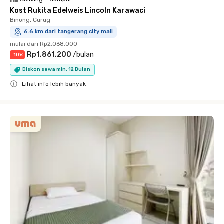
Kost Rukita Edelweis Lincoln Karawaci
Binong, Curug
6.6 km dari tangerang city mall
mulai dari
Rp2.068.000
Rp1.861.200
/
bulan
-
10
%
Diskon sewa min. 12 Bulan
Lihat info lebih banyak
Close