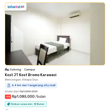
Coliving
•
Campur
Kost JT Kost Bromo Karawaci
Bencongan, Kelapa Dua
6.4 km dari tangerang city mall
mulai dari
Rp1.200.000
Rp1.085.000
/
bulan
-
9
%
Diskon sewa min. 12 Bulan