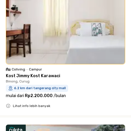
Coliving
•
Campur
Kost Jimmy Kost Karawaci
Binong, Curug
6.2 km dari tangerang city mall
mulai dari
Rp2.200.000
/
bulan
Lihat info lebih banyak
Close