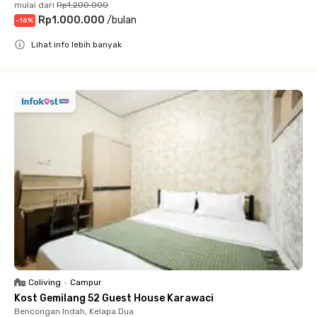
mulai dari
Rp1.200.000
Rp1.000.000
/
bulan
-
16
%
Lihat info lebih banyak
Close
Coliving
•
Campur
Kost Gemilang 52 Guest House Karawaci
Bencongan Indah, Kelapa Dua