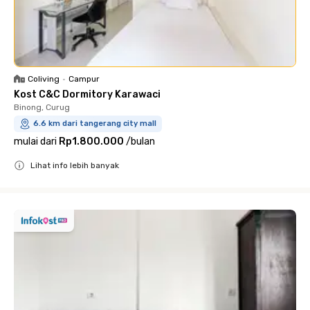
Coliving
•
Campur
Kost C&C Dormitory Karawaci
Binong, Curug
6.6 km dari tangerang city mall
mulai dari
Rp1.800.000
/
bulan
Lihat info lebih banyak
Close