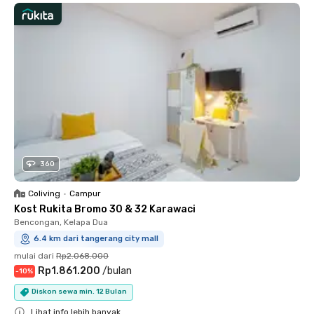
360
Coliving
•
Campur
Kost Rukita Bromo 30 & 32 Karawaci
Bencongan, Kelapa Dua
6.4 km dari tangerang city mall
mulai dari
Rp2.068.000
Rp1.861.200
/
bulan
-
10
%
Diskon sewa min. 12 Bulan
Lihat info lebih banyak