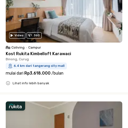
Video
360
Coliving
•
Campur
Kost Rukita Kimbelloft Karawaci
Binong, Curug
6.4 km dari tangerang city mall
mulai dari
Rp3.618.000
/
bulan
Lihat info lebih banyak
Close