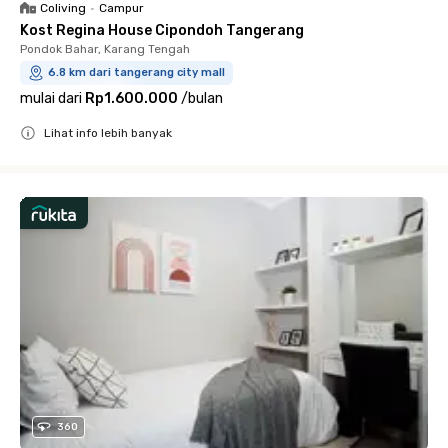
Coliving
•
Campur
Kost Regina House Cipondoh Tangerang
Pondok Bahar, Karang Tengah
6.8 km dari tangerang city mall
mulai dari
Rp1.600.000
/
bulan
Lihat info lebih banyak
Close
360