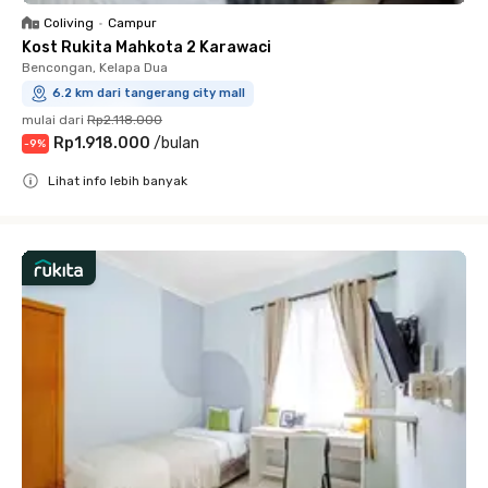
Coliving
•
Campur
Kost Rukita Mahkota 2 Karawaci
Bencongan, Kelapa Dua
6.2 km dari tangerang city mall
mulai dari
Rp2.118.000
Rp1.918.000
/
bulan
-
9
%
Lihat info lebih banyak
Close