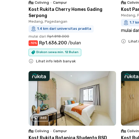
Coliving
•
Campur
Colivi
Kost Rukita Cherry Homes Gading
Kost Pa
Serpong
Medang, 
Medang, Pagedangan
1.7 k
1.4 km dari universitas pradita
mulai dar
mulai dari
Rp1.818.000
Lihat 
Rp1.636.200
/
bulan
-
10
%
Close
Diskon sewa min. 12 Bulan
Lihat info lebih banyak
Close
360
Coliving
•
Campur
Colivi
Kost Rukita Botanica Studento BSD
Kost Ru