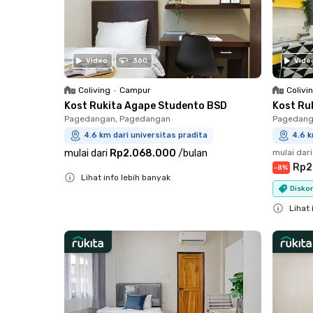
Video
360
Vide
Coliving
•
Campur
Colivi
Kost Rukita Agape Studento BSD
Kost Ru
Pagedangan, Pagedangan
Pagedang
4.6 km dari universitas pradita
4.6 k
mulai dari
Rp2.068.000
/
bulan
mulai dari
Rp2
-
8
%
Lihat info lebih banyak
Diskon
Close
Lihat 
Close