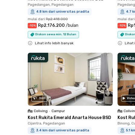
Pagedangan, Pagedangan
Pagedang
4.8 km dari universitas pradita
4.7 k
mulai dari
Rp2.418.000
mulai dari
Rp2.176.200
/
bulan
Rp
-
10
%
-
10
%
Diskon sewa min. 12 Bulan
Diskon
Lihat info lebih banyak
Lihat 
Close
Close
360
Vide
Coliving
•
Campur
Colivi
Kost Rukita Emerald Anarta House BSD
Kost Ru
Cijantra, Pagedangan
Binong, C
3.4 km dari universitas pradita
5.1 k