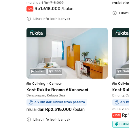
mulai dari
Rp1.718.000
mulai dar
Rp1.618.000
/
bulan
-
5
%
Lihat 
Lihat info lebih banyak
Close
Close
Video
360
360
Coliving
•
Campur
Colivi
Kost Rukita Bromo 6 Karawaci
Kost Ru
Bencongan, Kelapa Dua
Binong, C
3.9 km dari universitas pradita
3.9 k
mulai dari
Rp2.318.000
/
bulan
mulai dari
Rp1
-
10
%
Lihat info lebih banyak
Diskon
Close