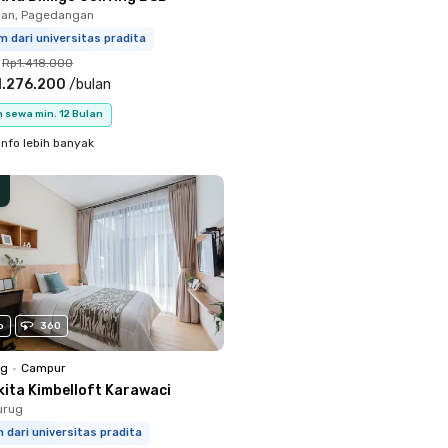
an, Pagedangan
m dari universitas pradita
Rp1.418.000
1.276.200
/
bulan
 sewa min. 12 Bulan
info lebih banyak
o
360
ng
•
Campur
kita Kimbelloft Karawaci
urug
m dari universitas pradita