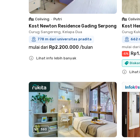
Coliving
•
Putri
Colivi
Kost Newton Residence Gading Serpong
Kost He
Curug Sangereng, Kelapa Dua
Curug Kul
778 m dari universitas pradita
662 m
mulai dari
Rp2.200.000
/
bulan
mulai dari
Rp1
-
5
%
Lihat info lebih banyak
Disko
Close
Lihat 
Close
360