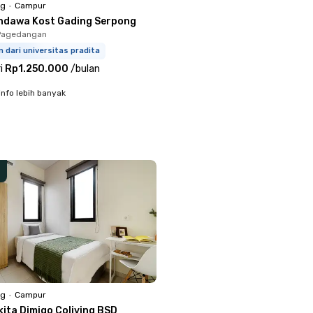
ng
•
Campur
ndawa Kost Gading Serpong
Pagedangan
m dari universitas pradita
i
Rp1.250.000
/
bulan
info lebih banyak
ng
•
Campur
kita Dimigo Coliving BSD