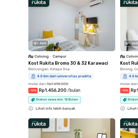
360
360
Coliving
•
Campur
Colivi
Kost Rukita Bromo 30 & 32 Karawaci
Kost Ru
Bencongan, Kelapa Dua
Binong, C
4.0 km dari universitas pradita
4.0 k
mulai dari
Rp1.618.000
mulai dari
Rp1.456.200
/
bulan
Rp1
-
10
%
-
10
%
Diskon sewa min. 12 Bulan
Diskon
Lihat info lebih banyak
Lihat 
Close
Close