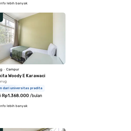
info lebih banyak
ng
•
Campur
kita Woody E Karawaci
urug
m dari universitas pradita
i
Rp1.368.000
/
bulan
info lebih banyak