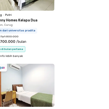
ng
•
Putri
nny Homes Kelapa Dua
on, Curug
 dari universitas pradita
Rp1.800.000
.700.000
/
bulan
n di bulan pertama
info lebih banyak