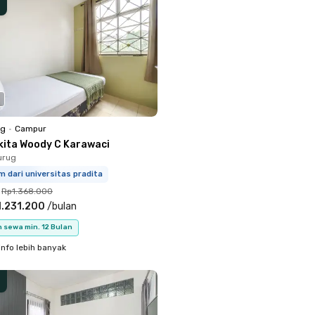
ng
•
Campur
kita Woody C Karawaci
urug
m dari universitas pradita
Rp1.368.000
.231.200
/
bulan
 sewa min. 12 Bulan
info lebih banyak