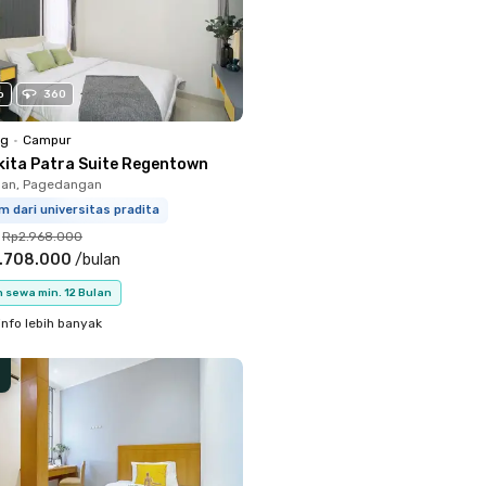
o
360
ng
•
Campur
kita Patra Suite Regentown
an, Pagedangan
m dari universitas pradita
Rp2.968.000
.708.000
/
bulan
 sewa min. 12 Bulan
info lebih banyak