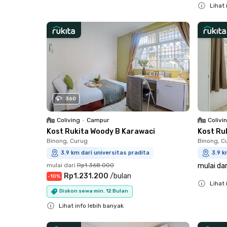
Lihat 
Close
360
Coliving
•
Campur
Colivi
Kost Rukita Woody B Karawaci
Kost Ru
Binong, Curug
Binong, C
3.9 km dari universitas pradita
3.9 k
mulai dari
Rp1.368.000
mulai dar
Rp1.231.200
/
bulan
-
10
%
Lihat 
Diskon sewa min. 12 Bulan
Close
Lihat info lebih banyak
Close