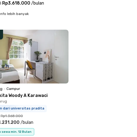
i
Rp3.618.000
/
bulan
info lebih banyak
ng
•
Campur
kita Woody A Karawaci
urug
m dari universitas pradita
Rp1.368.000
.231.200
/
bulan
 sewa min. 12 Bulan