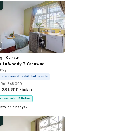
ng
•
Campur
kita Woody B Karawaci
urug
m dari rumah sakit bethsaida
Rp1.368.000
.231.200
/
bulan
 sewa min. 12 Bulan
info lebih banyak