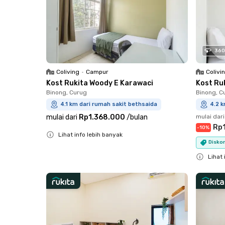
360
Coliving
•
Campur
Colivi
Kost Rukita Woody E Karawaci
Kost Ru
Binong, Curug
Binong, C
4.1 km dari rumah sakit bethsaida
4.2 k
mulai dari
Rp1.368.000
/
bulan
mulai dari
Rp1
-
10
%
Lihat info lebih banyak
Diskon
Close
Lihat 
Close