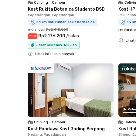
Coliving
•
Campur
Colivi
Kost Rukita Botanica Studento BSD
Kost HP
Pagedangan, Pagedangan
Pakulonan
5.1 km dari rumah sakit bethsaida
1.9 k
mulai dari
Rp2.418.000
mulai dar
Rp2.176.200
/
bulan
-
10
%
Lihat 
Diskon sewa min. 12 Bulan
Close
Lihat info lebih banyak
Close
Vide
Coliving
•
Campur
Colivi
Kost Pandawa Kost Gading Serpong
Kost Ru
Medang, Pagedangan
Binong, C