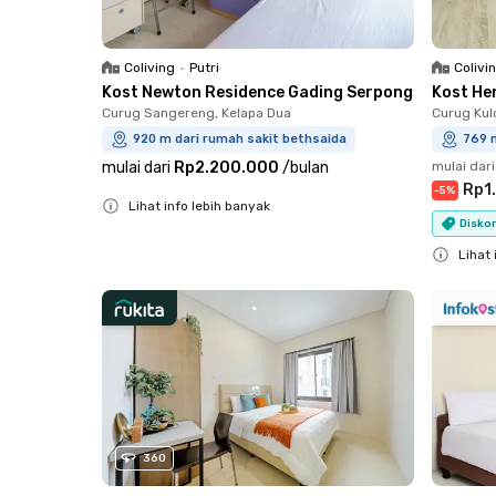
Coliving
•
Putri
Colivi
Kost Newton Residence Gading Serpong
Kost He
Curug Sangereng, Kelapa Dua
Curug Kul
920 m dari rumah sakit bethsaida
769 
mulai dari
Rp2.200.000
/
bulan
mulai dari
Rp1
-
5
%
Lihat info lebih banyak
Disko
Close
Lihat 
Close
360