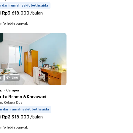
m dari rumah sakit bethsaida
i
Rp3.618.000
/
bulan
info lebih banyak
o
360
ng
•
Campur
kita Bromo 6 Karawaci
, Kelapa Dua
m dari rumah sakit bethsaida
i
Rp2.318.000
/
bulan
info lebih banyak