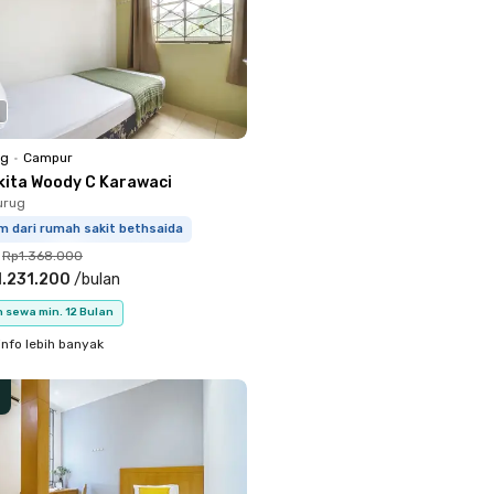
ng
•
Campur
kita Woody C Karawaci
urug
m dari rumah sakit bethsaida
Rp1.368.000
.231.200
/
bulan
 sewa min. 12 Bulan
info lebih banyak