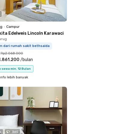
ng
•
Campur
kita Edelweis Lincoln Karawaci
urug
m dari rumah sakit bethsaida
Rp2.068.000
1.861.200
/
bulan
 sewa min. 12 Bulan
info lebih banyak
o
360