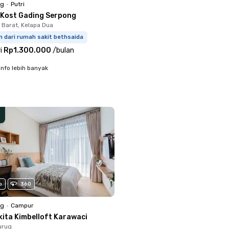
ng
•
Putri
 Kost Gading Serpong
 Barat, Kelapa Dua
m dari rumah sakit bethsaida
i
Rp1.300.000
/
bulan
info lebih banyak
o
360
ng
•
Campur
kita Kimbelloft Karawaci
urug