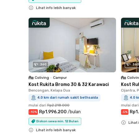
Close
Lihat info lebih banyak
Close
360
360
Coliving
•
Campur
Colivi
Kost Rukita Bromo 30 & 32 Karawaci
Kost Ru
Bencongan, Kelapa Dua
Cijantra,
4.0 km dari rumah sakit bethsaida
4.0 k
mulai dari
Rp2.218.000
mulai dari
Rp1.996.200
/
bulan
Rp1
-
10
%
-
5
%
Diskon sewa min. 12 Bulan
Lihat 
Lihat info lebih banyak
Close
Close