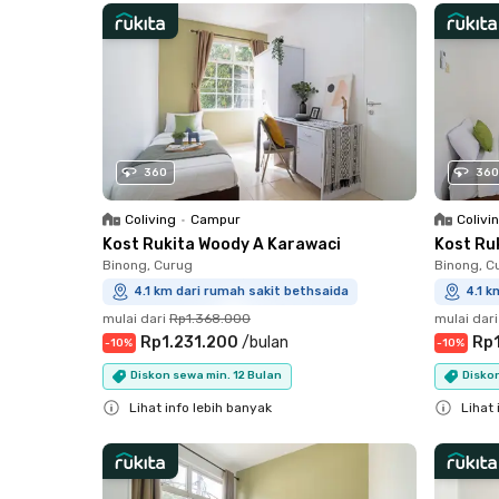
360
360
Coliving
•
Campur
Colivi
Kost Rukita Woody A Karawaci
Kost Ru
Binong, Curug
Binong, C
4.1 km dari rumah sakit bethsaida
4.1 k
mulai dari
Rp1.368.000
mulai dari
Rp1.231.200
/
bulan
Rp1
-
10
%
-
10
%
Diskon sewa min. 12 Bulan
Diskon
Lihat info lebih banyak
Lihat 
Close
Close