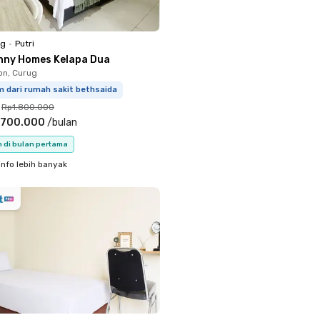
ng
•
Putri
nny Homes Kelapa Dua
on, Curug
m dari rumah sakit bethsaida
Rp1.800.000
.700.000
/
bulan
n di bulan pertama
info lebih banyak