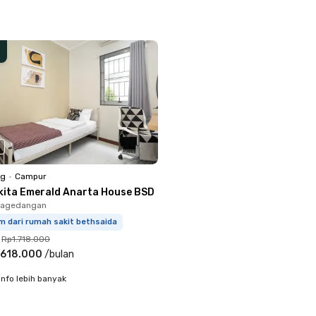
ng
•
Campur
kita Emerald Anarta House BSD
 Pagedangan
m dari rumah sakit bethsaida
Rp1.718.000
.618.000
/
bulan
info lebih banyak