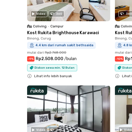
Video
360
360
Coliving
•
Campur
Colivi
Kost Rukita Brighthouse Karawaci
Kost Ru
Binong, Curug
Binong, C
4.4 km dari rumah sakit bethsaida
4.8 k
mulai dari
Rp2.768.000
mulai dari
Rp2.508.000
/
bulan
Rp
-
9
%
-
10
%
Diskon sewa min. 12 Bulan
Diskon
Lihat info lebih banyak
Lihat 
Close
Close
Video
360
Vide