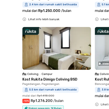
2.4 km dari rumah sakit bethsaida
5.1 k
mulai dari
Rp1.250.000
/
bulan
mulai dar
Lihat info lebih banyak
Lihat 
Close
Close
Vide
Coliving
•
Campur
Colivi
Kost Rukita Dimigo Coliving BSD
Kost Ru
Pagedangan, Pagedangan
Bencongan
5.5 km dari rumah sakit bethsaida
3.8 k
mulai dari
Rp1.418.000
mulai dar
Rp1.276.200
/
bulan
-
10
%
Lihat 
Diskon sewa min. 12 Bulan