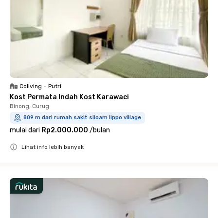
Coliving
•
Putri
Kost Permata Indah Kost Karawaci
Binong, Curug
809 m dari rumah sakit siloam lippo village
mulai dari
Rp2.000.000
/
bulan
Lihat info lebih banyak
Close