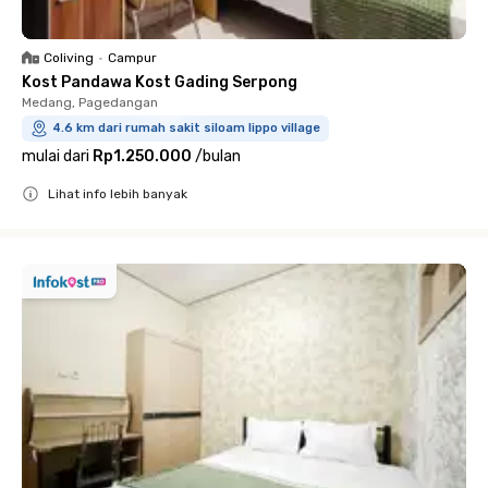
Coliving
•
Campur
Kost Pandawa Kost Gading Serpong
Medang, Pagedangan
4.6 km dari rumah sakit siloam lippo village
mulai dari
Rp1.250.000
/
bulan
Lihat info lebih banyak
Close