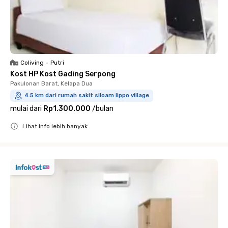
Coliving
•
Putri
Kost HP Kost Gading Serpong
Pakulonan Barat, Kelapa Dua
4.5 km dari rumah sakit siloam lippo village
mulai dari
Rp1.300.000
/
bulan
Lihat info lebih banyak
Close