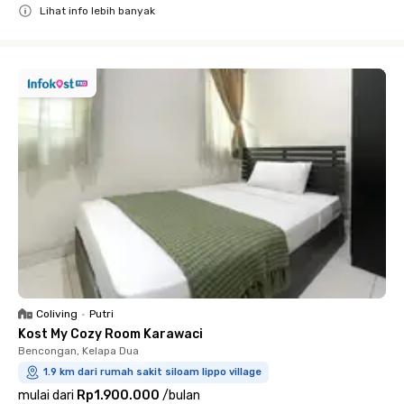
Lihat info lebih banyak
Close
Coliving
•
Putri
Kost My Cozy Room Karawaci
Bencongan, Kelapa Dua
1.9 km dari rumah sakit siloam lippo village
mulai dari
Rp1.900.000
/
bulan