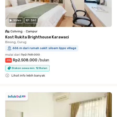
Video
360
Coliving
•
Campur
Kost Rukita Brighthouse Karawaci
Binong, Curug
606 m dari rumah sakit siloam lippo village
mulai dari
Rp2.768.000
Rp2.508.000
/
bulan
-
9
%
Diskon sewa min. 12 Bulan
Lihat info lebih banyak
Close