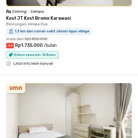
Coliving
•
Campur
Kost JT Kost Bromo Karawaci
Bencongan, Kelapa Dua
1.2 km dari rumah sakit siloam lippo village
mulai dari
Rp1.850.000
Rp1.735.000
/
bulan
-
6
%
Diskon sewa min. 12 Bulan
Lihat info lebih banyak
Close