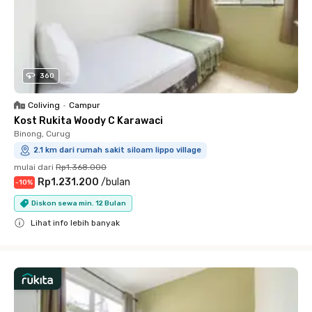
360
Coliving
•
Campur
Kost Rukita Woody C Karawaci
Binong, Curug
2.1 km dari rumah sakit siloam lippo village
mulai dari
Rp1.368.000
Rp1.231.200
/
bulan
-
10
%
Diskon sewa min. 12 Bulan
Lihat info lebih banyak
Close