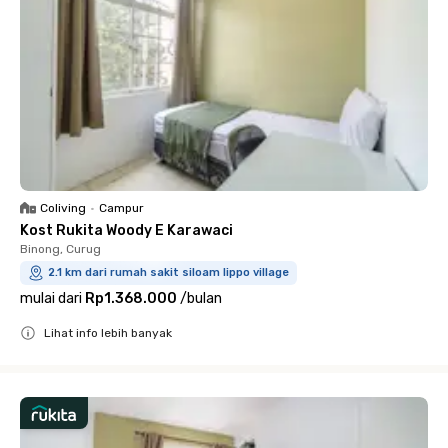
Coliving
•
Campur
Kost Rukita Woody E Karawaci
Binong, Curug
2.1 km dari rumah sakit siloam lippo village
mulai dari
Rp1.368.000
/
bulan
Lihat info lebih banyak
Close