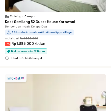
Coliving
•
Campur
Kost Gemilang 52 Guest House Karawaci
Bencongan Indah, Kelapa Dua
1.8 km dari rumah sakit siloam lippo village
mulai dari
Rp1.500.000
Rp1.385.000
/
bulan
-
7
%
Diskon sewa min. 12 Bulan
Lihat info lebih banyak
Close