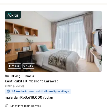
Close
Video
360
Coliving
•
Campur
Kost Rukita Kimbelloft Karawaci
Binong, Curug
1.3 km dari rumah sakit siloam lippo village
mulai dari
Rp3.618.000
/
bulan
Lihat info lebih banyak