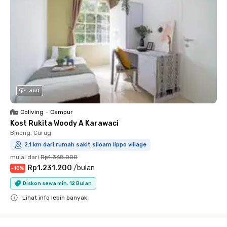
360
Coliving
•
Campur
Kost Rukita Woody A Karawaci
Binong, Curug
2.1 km dari rumah sakit siloam lippo village
mulai dari
Rp1.368.000
Rp1.231.200
/
bulan
-
10
%
Diskon sewa min. 12 Bulan
Lihat info lebih banyak
Close