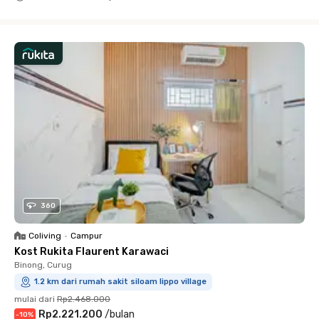
Close
360
Coliving
•
Campur
Kost Rukita Flaurent Karawaci
Binong, Curug
1.2 km dari rumah sakit siloam lippo village
mulai dari
Rp2.468.000
Rp2.221.200
/
bulan
-
10
%