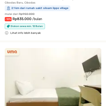
Cibodas Baru, Cibodas
2.1 km dari rumah sakit siloam lippo village
mulai dari
Rp950.000
Rp835.000
/
bulan
-
12
%
Diskon sewa min. 12 Bulan
Lihat info lebih banyak
Close