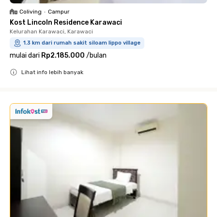
Coliving
•
Campur
Kost Lincoln Residence Karawaci
Kelurahan Karawaci, Karawaci
1.3 km dari rumah sakit siloam lippo village
mulai dari
Rp2.185.000
/
bulan
Lihat info lebih banyak
Close