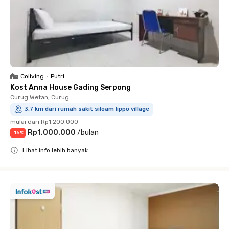
Coliving
•
Putri
Kost Anna House Gading Serpong
Curug Wetan, Curug
3.7 km dari rumah sakit siloam lippo village
mulai dari
Rp1.200.000
Rp1.000.000
/
bulan
-
16
%
Lihat info lebih banyak
Close