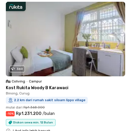
360
Coliving
•
Campur
Kost Rukita Woody B Karawaci
Binong, Curug
2.2 km dari rumah sakit siloam lippo village
mulai dari
Rp1.368.000
Rp1.231.200
/
bulan
-
10
%
Diskon sewa min. 12 Bulan
Lihat info lebih banyak