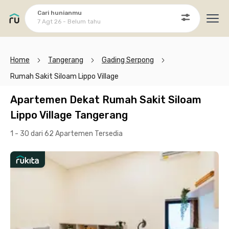
Cari hunianmu
7 Agt 26 - Belum tahu
Ope
Home
Tangerang
Gading Serpong
Rumah Sakit Siloam Lippo Village
Apartemen Dekat Rumah Sakit Siloam
Lippo Village Tangerang
1 - 30 dari 62 Apartemen
Tersedia