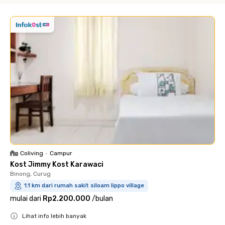
Coliving
•
Campur
Kost Jimmy Kost Karawaci
Binong, Curug
1.1 km dari rumah sakit siloam lippo village
mulai dari
Rp2.200.000
/
bulan
Lihat info lebih banyak