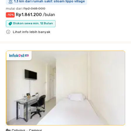
1.3 km dari rumah sakit siloam lippo village
mulai dari
Rp2.068.000
Rp1.861.200
/
bulan
-
10
%
Diskon sewa min. 12 Bulan
Lihat info lebih banyak
Close
Coliving
•
Campur