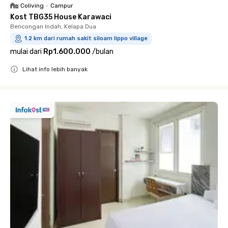
Coliving
•
Campur
Kost TBG35 House Karawaci
Bencongan Indah, Kelapa Dua
1.2 km dari rumah sakit siloam lippo village
mulai dari
Rp1.600.000
/
bulan
Lihat info lebih banyak
Close