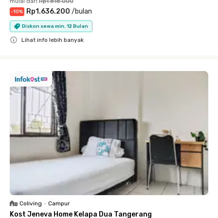
mulai dari
Rp1.818.000
Rp1.636.200
/
bulan
-
10
%
Diskon sewa min. 12 Bulan
Lihat info lebih banyak
Close
Coliving
•
Campur
Kost Jeneva Home Kelapa Dua Tangerang