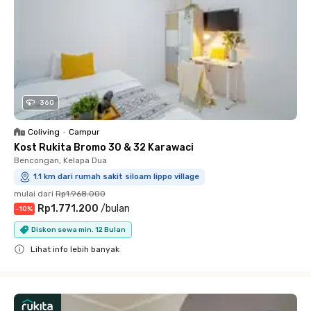
360
Coliving
•
Campur
Kost Rukita Bromo 30 & 32 Karawaci
Bencongan, Kelapa Dua
1.1 km dari rumah sakit siloam lippo village
mulai dari
Rp1.968.000
Rp1.771.200
/
bulan
-
10
%
Diskon sewa min. 12 Bulan
Lihat info lebih banyak
Close