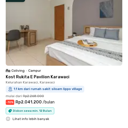
Coliving
•
Campur
Kost Rukita E Pavilion Karawaci
Kelurahan Karawaci, Karawaci
1.1 km dari rumah sakit siloam lippo village
mulai dari
Rp2.268.000
Rp2.041.200
/
bulan
-
10
%
Diskon sewa min. 12 Bulan
Lihat info lebih banyak
Close