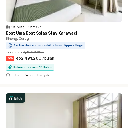
Coliving
•
Campur
Kost Uma Kost Solas Stay Karawaci
Binong, Curug
1.6 km dari rumah sakit siloam lippo village
mulai dari
Rp2.768.000
Rp2.491.200
/
bulan
-
10
%
Diskon sewa min. 12 Bulan
Lihat info lebih banyak
Close