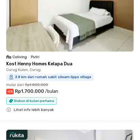
Coliving
•
Putri
Kost Henny Homes Kelapa Dua
Curug Kulon, Curug
3.8 km dari rumah sakit siloam lippo village
mulai dari
Rp1.800.000
Rp1.700.000
/
bulan
-
5
%
Diskon di bulan pertama
Lihat info lebih banyak
Close