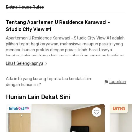
Extra House Rules
Tentang Apartemen U Residence Karawaci -
Studio City View #1
Apartemen U Residence Karawaci - Studio City View #1 adalah
pilihan tepat bagi karyawan, mahasiswa,maupun pasutri yang
mencari hunian praktis dengan privasi lebih. Fasilitasnya
lengkap sehingga kamu bisa merasakan kenyamanan layaknya
di rumah sendiri.
Lihat Selengkapnya
Sebagai penghuni, kamu bisa menikmati berbagai fasilitas
Ada info yang kurang tepat atau kendala lain
eksklusif apartemen Karawaci ini mulai dari kolam renang,
Laporkan
dengan hunian ini?
fitness center, hingga akses langsung ke Supermal Karawaci
untuk belanja atau sekadar rekreasi. Unit studio ini juga sudah
Hunian Lain Dekat Sini
fully furnished dengan AC, kitchen set, kulkas, microwave,
dispenser, serta kamar mandi yang bersih—jadi kamu bisa
langsung pindah tanpa repot.
Lokasinya pun sangat strategis. Hanya 11 menit ke Universitas
Pelita Harapan (UPH), 15 menit ke Karawaci Office Park, dan