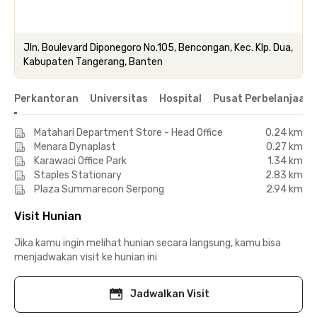
Jln. Boulevard Diponegoro No.105, Bencongan, Kec. Klp. Dua,
Kabupaten Tangerang, Banten
Perkantoran
Universitas
Hospital
Pusat Perbelanjaan 
Matahari Department Store - Head Office
0.24 km
Menara Dynaplast
0.27 km
Karawaci Office Park
1.34 km
Staples Stationary
2.83 km
Plaza Summarecon Serpong
2.94 km
Visit Hunian
Jika kamu ingin melihat hunian secara langsung, kamu bisa
menjadwakan visit ke hunian ini
Jadwalkan Visit