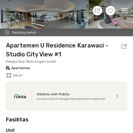
10 Agt 26 - Belum tahu
+
14
Ope
Foto
Fasilitas bersama
Lokasi
Aturan Tambahan
Sedang penuh
Apartemen U Residence Karawaci -
Studio City View #1
Kelapa Dua, Bencongan Indah
Apartemen
28 m²
Dikelola oleh Rukita
Hunian stylish dengan kenyamanan maksimal
Fasilitas
Unit