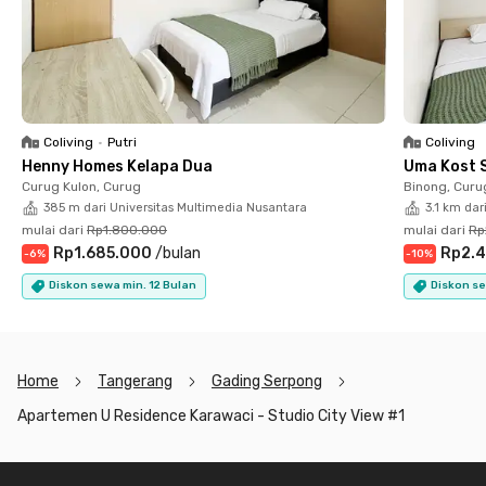
sekitar 18 menit ke Gerbang Tol Karawaci untuk akses cepat
menuju pusat Jakarta.
Tinggal di Apartemen U Residence Karawaci berarti kamu akan
menikmati gaya hidup modern dengan segala kemudahannya.
Bahkan, harga sewa bulanan sudah termasuk IPL. Yuk, booking
unit apartemen studio Karawaci ini sekarang!
Coliving
•
Putri
Coliving
Henny Homes Kelapa Dua
Uma Kost 
Curug Kulon, Curug
Binong, Curu
385 m dari Universitas Multimedia Nusantara
3.1 km dar
mulai dari
Rp1.800.000
mulai dari
Rp
Rp1.685.000
/
bulan
Rp2.4
-
6
%
-
10
%
Diskon sewa min. 12 Bulan
Diskon se
Home
Tangerang
Gading Serpong
Apartemen U Residence Karawaci - Studio City View #1
Footer