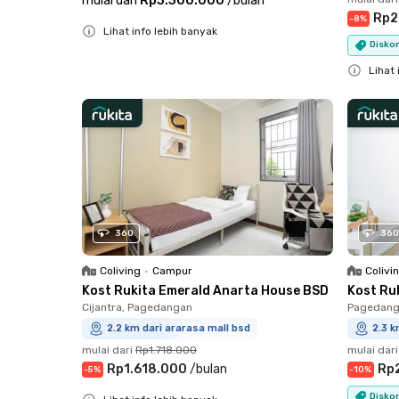
mulai dari
Rp3.300.000
/
bulan
Rp2
-
8
%
Lihat info lebih banyak
Diskon
Close
Lihat 
Close
360
360
Coliving
•
Campur
Colivi
Kost Rukita Emerald Anarta House BSD
Kost Ru
Cijantra, Pagedangan
Pagedang
2.2 km dari ararasa mall bsd
2.3 k
mulai dari
Rp1.718.000
mulai dari
Rp1.618.000
/
bulan
Rp
-
5
%
-
10
%
Diskon