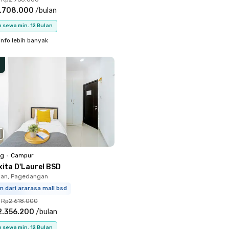
.708.000
/
bulan
 sewa min. 12 Bulan
info lebih banyak
ng
•
Campur
kita D'Laurel BSD
an, Pagedangan
m dari ararasa mall bsd
Rp2.618.000
2.356.200
/
bulan
 sewa min. 12 Bulan