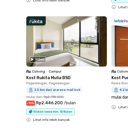
Lihat info lebih banyak
Close
Lihat 
Close
Video
Coliving
•
Campur
Colivi
Kost Rukita Mulia BSD
Kost Pu
Pagedangan, Pagedangan
Rawa Bun
2.5 km dari ararasa mall bsd
4.2 k
mulai dari
Rp2.718.000
mulai dar
Rp2.446.200
/
bulan
-
10
%
Lihat 
Diskon sewa min. 12 Bulan
Close
Lihat info lebih banyak
Close