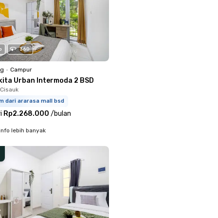
o
360
ng
•
Campur
kita Urban Intermoda 2 BSD
Cisauk
m dari ararasa mall bsd
i
Rp2.268.000
/
bulan
info lebih banyak