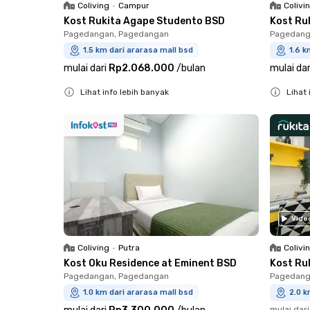
Coliving
•
Campur
Colivi
Kost Rukita Agape Studento BSD
Kost Ru
Pagedangan, Pagedangan
Pagedang
1.5 km dari ararasa mall bsd
1.6 k
mulai dari
Rp2.068.000
/
bulan
mulai dar
Lihat info lebih banyak
Lihat 
Close
Close
Vide
Coliving
•
Putra
Colivi
Kost Oku Residence at Eminent BSD
Kost Ru
Pagedangan, Pagedangan
Pagedang
1.0 km dari ararasa mall bsd
2.0 k
mulai dari