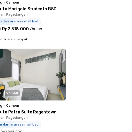
ng
•
Campur
kita Marigold Studento BSD
an, Pagedangan
m dari ararasa mall bsd
i
Rp2.518.000
/
bulan
info lebih banyak
o
360
ng
•
Campur
kita Patra Suite Regentown
an, Pagedangan
m dari ararasa mall bsd
Rp2.968.000