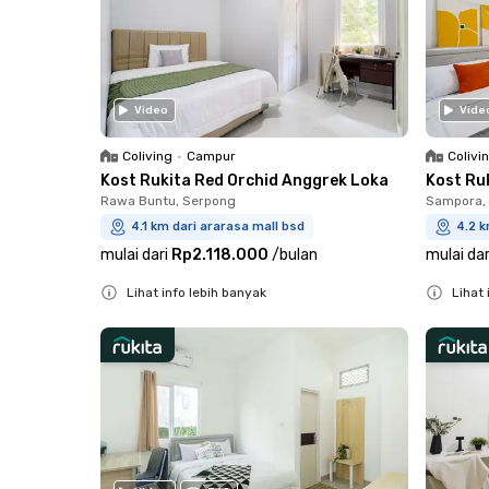
Video
Vide
Coliving
•
Campur
Colivi
Kost Rukita Red Orchid Anggrek Loka
Kost Ru
Rawa Buntu, Serpong
Sampora, 
4.1 km dari ararasa mall bsd
4.2 k
mulai dari
Rp2.118.000
/
bulan
mulai dar
Lihat info lebih banyak
Lihat 
Close
Close