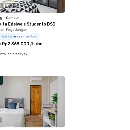
o
360
ng
•
Campur
kita Edelweis Studento BSD
an, Pagedangan
m dari ararasa mall bsd
i
Rp2.368.000
/
bulan
info lebih banyak