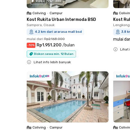
Video
360
Coliving
•
Campur
Colivi
Kost Rukita Urban Intermoda BSD
Kost Ru
Sampora, Cisauk
Lengkong 
4.2 km dari ararasa mall bsd
3.8 k
mulai dari
Rp2.168.000
mulai dar
Rp1.951.200
/
bulan
-
10
%
Lihat 
Diskon sewa min. 12 Bulan
Close
Lihat info lebih banyak
Close
Coliving
•
Campur
Colivi