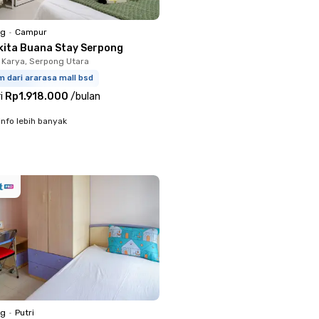
ng
•
Campur
kita Buana Stay Serpong
Karya, Serpong Utara
m dari ararasa mall bsd
i
Rp1.918.000
/
bulan
info lebih banyak
ng
•
Putri