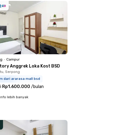
ng
•
Campur
ctory Anggrek Loka Kost BSD
tu, Serpong
m dari ararasa mall bsd
i
Rp1.600.000
/
bulan
info lebih banyak