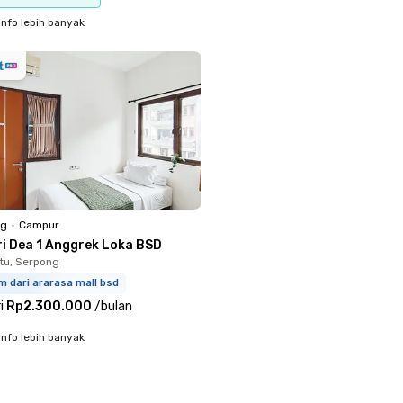
info lebih banyak
ng
•
Campur
ri Dea 1 Anggrek Loka BSD
tu, Serpong
m dari ararasa mall bsd
i
Rp2.300.000
/
bulan
info lebih banyak