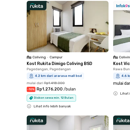
Coliving
•
Campur
Colivi
Kost Rukita Dimigo Coliving BSD
Kost Vi
Pagedangan, Pagedangan
Rawa Bun
4.2 km dari ararasa mall bsd
4.6 k
mulai dari
Rp1.418.000
mulai dar
Rp1.276.200
/
bulan
-
10
%
Lihat 
Diskon sewa min. 12 Bulan
Close
Lihat info lebih banyak
Close