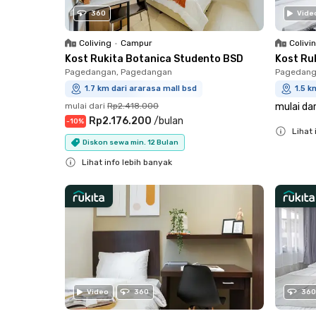
360
Vide
Coliving
•
Campur
Colivi
Kost Rukita Botanica Studento BSD
Kost Ru
Pagedangan, Pagedangan
Pagedang
1.7 km dari ararasa mall bsd
1.5 k
mulai dari
Rp2.418.000
mulai dar
Rp2.176.200
/
bulan
-
10
%
Lihat 
Diskon sewa min. 12 Bulan
Close
Lihat info lebih banyak
Close
Video
360
360