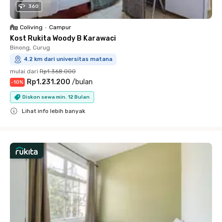
360
Coliving
•
Campur
Kost Rukita Woody B Karawaci
Binong, Curug
4.2 km dari universitas matana
mulai dari
Rp1.368.000
Rp1.231.200
/
bulan
-
10
%
Diskon sewa min. 12 Bulan
Lihat info lebih banyak
Close