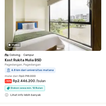
Video
Coliving
•
Campur
Kost Rukita Mulia BSD
Pagedangan, Pagedangan
6.8 km dari universitas matana
mulai dari
Rp2.718.000
Rp2.446.200
/
bulan
-
10
%
Diskon sewa min. 12 Bulan
Lihat info lebih banyak
Close