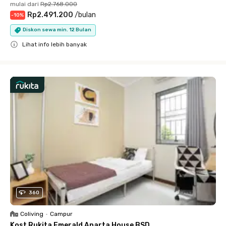
mulai dari
Rp2.768.000
Rp2.491.200
/
bulan
-
10
%
Diskon sewa min. 12 Bulan
Lihat info lebih banyak
Close
360
Coliving
•
Campur
Kost Rukita Emerald Anarta House BSD