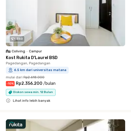
360
Coliving
•
Campur
Kost Rukita D'Laurel BSD
Pagedangan, Pagedangan
6.5 km dari universitas matana
mulai dari
Rp2.618.000
Rp2.356.200
/
bulan
-
10
%
Diskon sewa min. 12 Bulan
Lihat info lebih banyak
Close