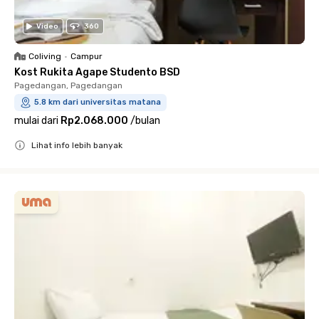
Video
360
Coliving
•
Campur
Kost Rukita Agape Studento BSD
Pagedangan, Pagedangan
5.8 km dari universitas matana
mulai dari
Rp2.068.000
/
bulan
Lihat info lebih banyak
Close