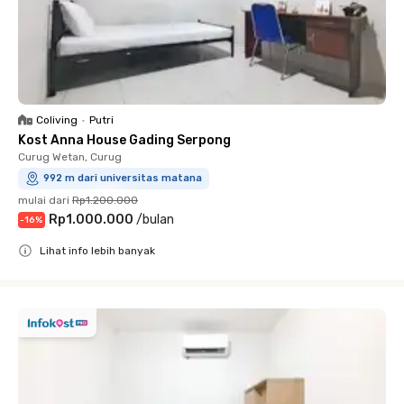
Coliving
•
Putri
Kost Anna House Gading Serpong
Curug Wetan, Curug
992 m dari universitas matana
mulai dari
Rp1.200.000
Rp1.000.000
/
bulan
-
16
%
Lihat info lebih banyak
Close