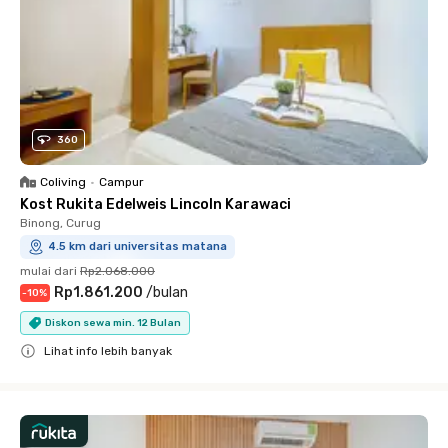
360
Coliving
•
Campur
Kost Rukita Edelweis Lincoln Karawaci
Binong, Curug
4.5 km dari universitas matana
mulai dari
Rp2.068.000
Rp1.861.200
/
bulan
-
10
%
Diskon sewa min. 12 Bulan
Lihat info lebih banyak
Close