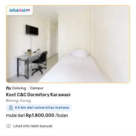
Coliving
•
Campur
Kost C&C Dormitory Karawaci
Binong, Curug
4.5 km dari universitas matana
mulai dari
Rp1.800.000
/
bulan
Lihat info lebih banyak
Close