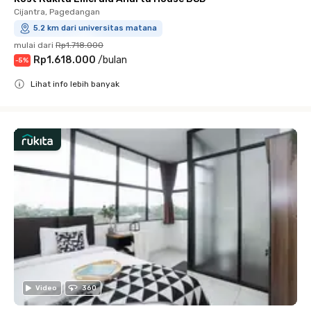
Cijantra, Pagedangan
5.2 km dari universitas matana
mulai dari
Rp1.718.000
Rp1.618.000
/
bulan
-
5
%
Lihat info lebih banyak
Close
Video
360