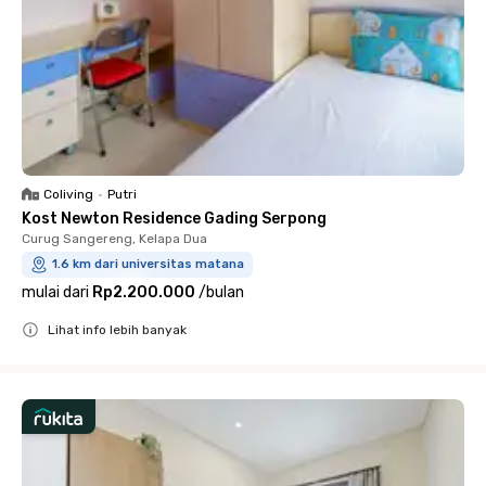
Coliving
•
Putri
Kost Newton Residence Gading Serpong
Curug Sangereng, Kelapa Dua
1.6 km dari universitas matana
mulai dari
Rp2.200.000
/
bulan
Lihat info lebih banyak
Close