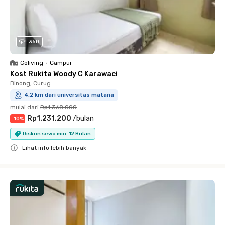
360
Coliving
•
Campur
Kost Rukita Woody C Karawaci
Binong, Curug
4.2 km dari universitas matana
mulai dari
Rp1.368.000
Rp1.231.200
/
bulan
-
10
%
Diskon sewa min. 12 Bulan
Lihat info lebih banyak
Close