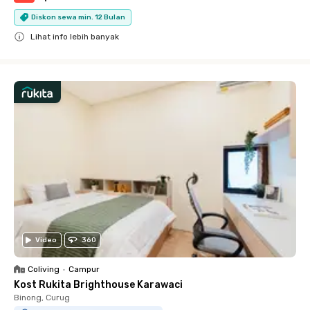
Diskon sewa min. 12 Bulan
Lihat info lebih banyak
Close
Video
360
Coliving
•
Campur
Kost Rukita Brighthouse Karawaci
Binong, Curug