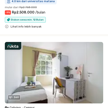
4.0 km dari universitas matana
mulai dari
Rp2.768.000
Rp2.508.000
/
bulan
-
9
%
Diskon sewa min. 12 Bulan
Lihat info lebih banyak
Close
360
Coliving
•
Campur