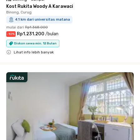
Kost Rukita Woody A Karawaci
Binong, Curug
4.1 km dari universitas matana
mulai dari
Rp1.368.000
Rp1.231.200
/
bulan
-
10
%
Diskon sewa min. 12 Bulan
Lihat info lebih banyak
Close