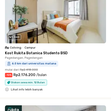
360
Coliving
•
Campur
Kost Rukita Botanica Studento BSD
Pagedangan, Pagedangan
6.0 km dari universitas matana
mulai dari
Rp2.418.000
Rp2.176.200
/
bulan
-
10
%
Diskon sewa min. 12 Bulan
Lihat info lebih banyak
Close