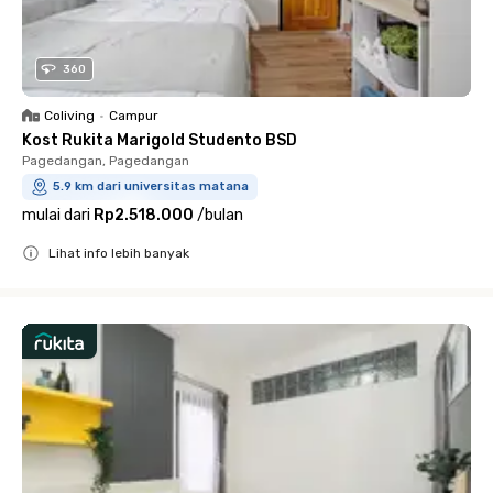
360
Coliving
•
Campur
Kost Rukita Marigold Studento BSD
Pagedangan, Pagedangan
5.9 km dari universitas matana
mulai dari
Rp2.518.000
/
bulan
Lihat info lebih banyak
Close