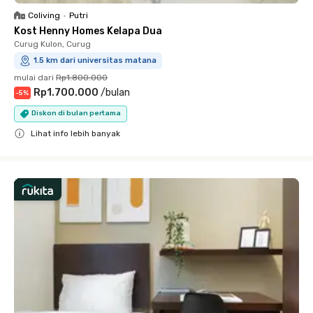
Coliving
•
Putri
Kost Henny Homes Kelapa Dua
Curug Kulon, Curug
1.5 km dari universitas matana
mulai dari
Rp1.800.000
Rp1.700.000
/
bulan
-
5
%
Diskon di bulan pertama
Lihat info lebih banyak
Close