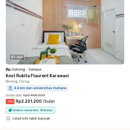
360
Coliving
•
Campur
Kost Rukita Flaurent Karawaci
Binong, Curug
4.6 km dari universitas matana
mulai dari
Rp2.468.000
Rp2.221.200
/
bulan
-
10
%
Diskon sewa min. 12 Bulan
Lihat info lebih banyak
Close