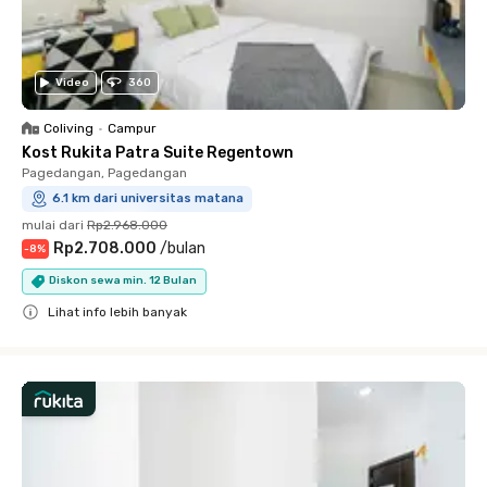
Video
360
Coliving
•
Campur
Kost Rukita Patra Suite Regentown
Pagedangan, Pagedangan
6.1 km dari universitas matana
mulai dari
Rp2.968.000
Rp2.708.000
/
bulan
-
8
%
Diskon sewa min. 12 Bulan
Lihat info lebih banyak
Close