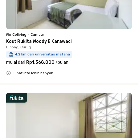
Coliving
•
Campur
Kost Rukita Woody E Karawaci
Binong, Curug
4.2 km dari universitas matana
mulai dari
Rp1.368.000
/
bulan
Lihat info lebih banyak
Close