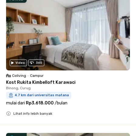
Video
360
Coliving
•
Campur
Kost Rukita Kimbelloft Karawaci
Binong, Curug
4.7 km dari universitas matana
mulai dari
Rp3.618.000
/
bulan
Lihat info lebih banyak
Close