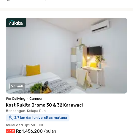
Close
360
Coliving
•
Campur
Kost Rukita Bromo 30 & 32 Karawaci
Bencongan, Kelapa Dua
3.7 km dari universitas matana
mulai dari
Rp1.618.000
Rp1.456.200
/
bulan
-
10
%