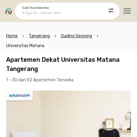
Cari hunianmu
8 Agt 26 - Belum tahu
Ope
Home
Tangerang
Gading Serpong
Universitas Matana
Apartemen Dekat Universitas Matana
Tangerang
1 - 30 dari 92 Apartemen
Tersedia