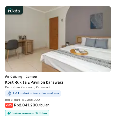
Coliving
•
Campur
Kost Rukita E Pavilion Karawaci
Kelurahan Karawaci, Karawaci
4.6 km dari universitas matana
mulai dari
Rp2.268.000
Rp2.041.200
/
bulan
-
10
%
Diskon sewa min. 12 Bulan