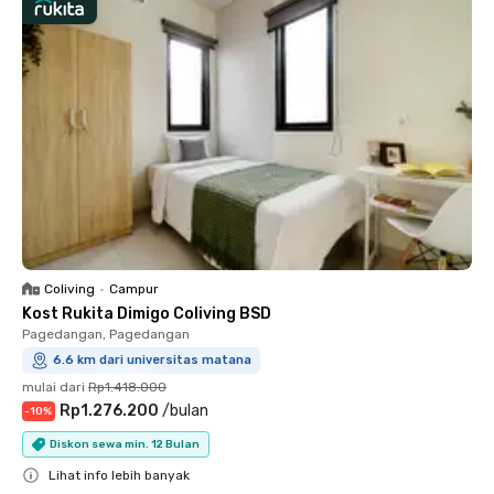
Coliving
•
Campur
Kost Rukita Dimigo Coliving BSD
Pagedangan, Pagedangan
6.6 km dari universitas matana
mulai dari
Rp1.418.000
Rp1.276.200
/
bulan
-
10
%
Diskon sewa min. 12 Bulan
Lihat info lebih banyak