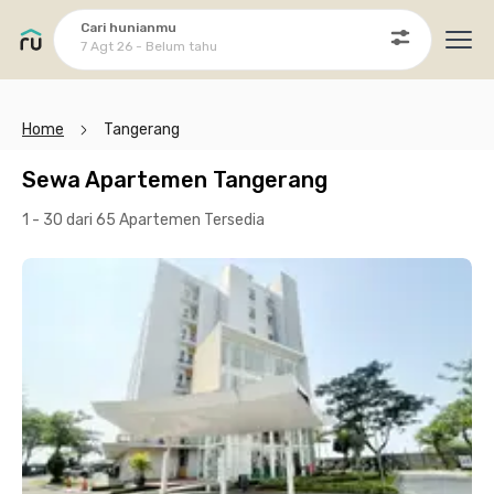
Cari hunianmu
7 Agt 26 - Belum tahu
Ope
Home
Tangerang
Sewa Apartemen Tangerang
1 - 30 dari 65 Apartemen
Tersedia