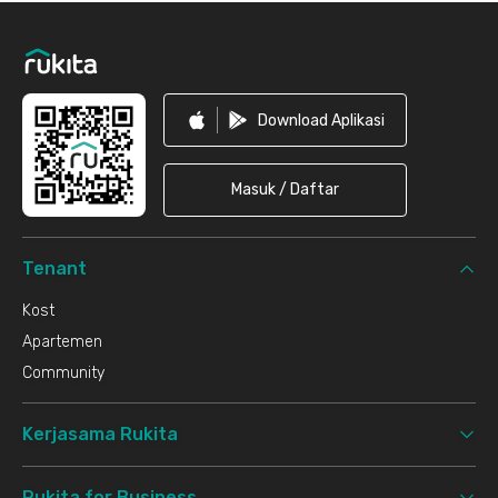
Footer
Download Aplikasi
Masuk / Daftar
Tenant
Kost
Apartemen
Community
Kerjasama Rukita
Rukita for Business