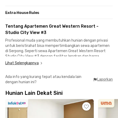
Extra House Rules
Tentang Apartemen Great Western Resort -
Studio City View #3
Profesional muda yang membutuhkan hunian dengan privasi
untuk beristirahat bisa mempertimbangkan sewa apartemen
di Serpong. Seperti sewa Apartemen Great Western Resort
Studio City View #3 dengan fasilitas lengkap dan harga
sewanya sudah termasuk IPL.
Lihat Selengkapnya
Fasilitas gedung apartemen di Tangerang ini termasuk lobi,
Ada info yang kurang tepat atau kendala lain
kolam renang, gym, area parkir mobil dan motor, minimarket,
Laporkan
dengan hunian ini?
lift, serta CCTV. Unit Apartemen Great Western Resort Studio
City View #3 sudah fully furnished dengan access card, AC, TV,
Hunian Lain Dekat Sini
kulkas, serta kamar mandi yang sudah dilengkapi water heater.
Di sekitar apartemen Serpong ini terdapat Hypermart Karawaci
yang bisa dicapai dalam 11 menit untuk belanja bulanan. Mau
nongkrong di mall? Mampir saja ke Mall @ Alam Sutera atau