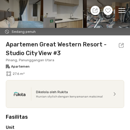
10 Agt 26 - Belum tahu
+
9
Ope
Foto
Fasilitas bersama
Lokasi
Aturan Tambahan
Sedang penuh
Apartemen Great Western Resort -
Studio City View #3
Pinang, Panunggangan Utara
Apartemen
27.6 m²
Dikelola oleh Rukita
Hunian stylish dengan kenyamanan maksimal
Fasilitas
Unit