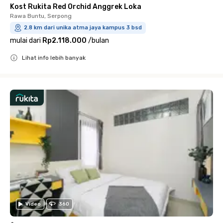
Kost Rukita Red Orchid Anggrek Loka
Rawa Buntu, Serpong
2.8 km dari unika atma jaya kampus 3 bsd
mulai dari
Rp2.118.000
/
bulan
Lihat info lebih banyak
Close
Video
360