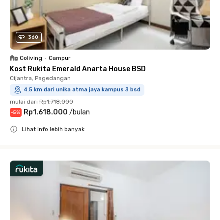
360
Coliving
•
Campur
Kost Rukita Emerald Anarta House BSD
Cijantra, Pagedangan
4.5 km dari unika atma jaya kampus 3 bsd
mulai dari
Rp1.718.000
Rp1.618.000
/
bulan
-
5
%
Lihat info lebih banyak
Close