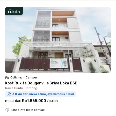
Coliving
•
Campur
Kost Rukita Bougenville Griya Loka BSD
Rawa Buntu, Serpong
3.8 km dari unika atma jaya kampus 3 bsd
mulai dari
Rp1.868.000
/
bulan
Lihat info lebih banyak