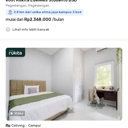
Kost Rukita Edelweis Studento BSD
Pagedangan, Pagedangan
2.8 km dari unika atma jaya kampus 3 bsd
mulai dari
Rp2.368.000
/
bulan
Lihat info lebih banyak
Close
Video
Coliving
•
Campur