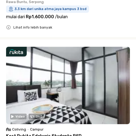
Rawa Buntu, Serpong
3.3 km dari unika atma jaya kampus 3 bsd
mulai dari
Rp1.600.000
/
bulan
Lihat info lebih banyak
Close
Video
360
Coliving
•
Campur