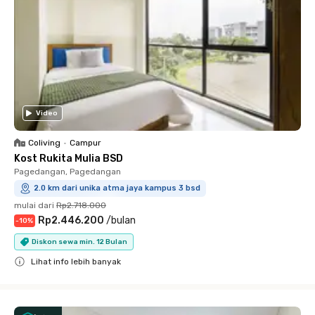
Video
Coliving
•
Campur
Kost Rukita Mulia BSD
Pagedangan, Pagedangan
2.0 km dari unika atma jaya kampus 3 bsd
mulai dari
Rp2.718.000
Rp2.446.200
/
bulan
-
10
%
Diskon sewa min. 12 Bulan
Lihat info lebih banyak
Close