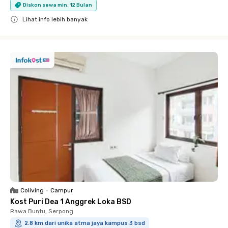
Diskon sewa min. 12 Bulan
Lihat info lebih banyak
Close
Coliving
•
Campur
Kost Puri Dea 1 Anggrek Loka BSD
Rawa Buntu, Serpong
2.8 km dari unika atma jaya kampus 3 bsd