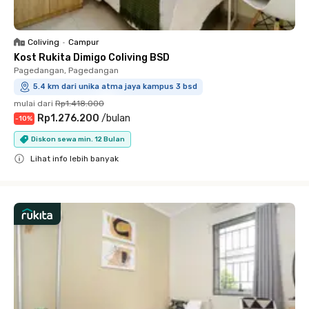
Coliving
•
Campur
Kost Rukita Dimigo Coliving BSD
Pagedangan, Pagedangan
5.4 km dari unika atma jaya kampus 3 bsd
mulai dari
Rp1.418.000
Rp1.276.200
/
bulan
-
10
%
Diskon sewa min. 12 Bulan
Lihat info lebih banyak
Close