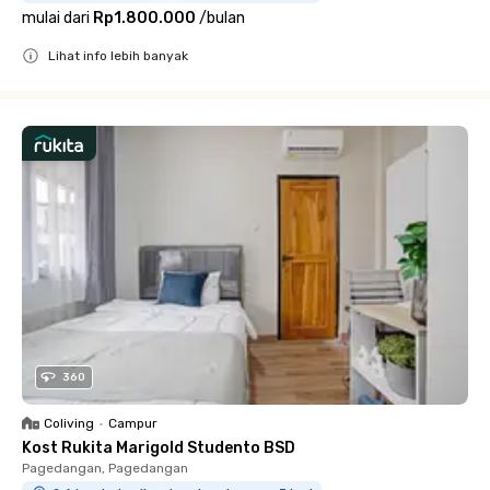
mulai dari
Rp1.800.000
/
bulan
Lihat info lebih banyak
Close
360
Coliving
•
Campur
Kost Rukita Marigold Studento BSD
Pagedangan, Pagedangan