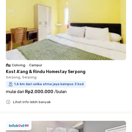
Coliving
•
Campur
Kost A'ang & Rindu Homestay Serpong
Serpong, Serpong
1.6 km dari unika atma jaya kampus 3 bsd
mulai dari
Rp2.000.000
/
bulan
Lihat info lebih banyak
Close