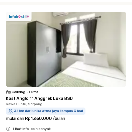
Close
Coliving
•
Putra
Kost Anglo 11 Anggrek Loka BSD
Rawa Buntu, Serpong
3.1 km dari unika atma jaya kampus 3 bsd
mulai dari
Rp1.650.000
/
bulan
Lihat info lebih banyak