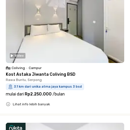
Video
Coliving
•
Campur
Kost Astaka Jiwanta Coliving BSD
Rawa Buntu, Serpong
3.1 km dari unika atma jaya kampus 3 bsd
mulai dari
Rp2.250.000
/
bulan
Lihat info lebih banyak
Close