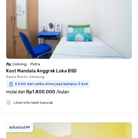
Coliving
•
Putra
Kost Mandala Anggrek Loka BSD
Rawa Buntu, Serpong
3.0 km dari unika atma jaya kampus 3 bsd
mulai dari
Rp1.800.000
/
bulan
Lihat info lebih banyak
Close