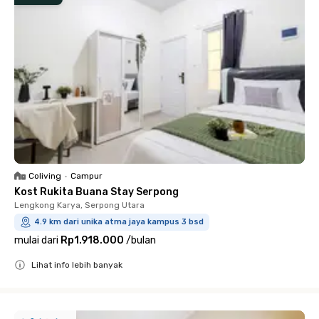
Coliving
•
Campur
Kost Rukita Buana Stay Serpong
Lengkong Karya, Serpong Utara
4.9 km dari unika atma jaya kampus 3 bsd
mulai dari
Rp1.918.000
/
bulan
Lihat info lebih banyak
Close