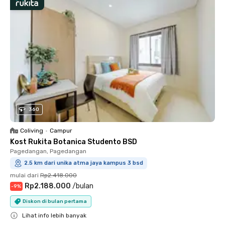
360
Coliving
•
Campur
Kost Rukita Botanica Studento BSD
Pagedangan, Pagedangan
2.5 km dari unika atma jaya kampus 3 bsd
mulai dari
Rp2.418.000
Rp2.188.000
/
bulan
-
9
%
Diskon di bulan pertama
Lihat info lebih banyak