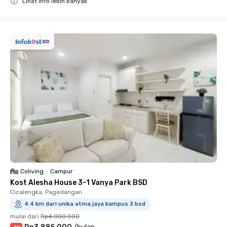
Lihat info lebih banyak
Close
Coliving
•
Campur
Kost Alesha House 3-1 Vanya Park BSD
Cicalengka, Pagedangan
4.4 km dari unika atma jaya kampus 3 bsd
mulai dari
Rp4.000.000