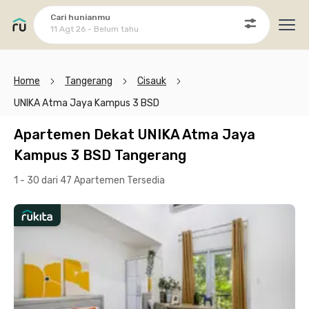
Cari hunianmu
11 Agt 26 - Belum tahu
Ope
Home
Tangerang
Cisauk
UNIKA Atma Jaya Kampus 3 BSD
Apartemen Dekat UNIKA Atma Jaya
Kampus 3 BSD Tangerang
1 - 30 dari 47 Apartemen
Tersedia