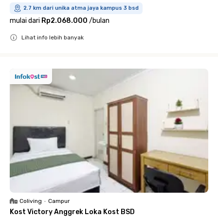
2.7 km dari unika atma jaya kampus 3 bsd
mulai dari
Rp2.068.000
/
bulan
Lihat info lebih banyak
Close
Coliving
•
Campur
Kost Victory Anggrek Loka Kost BSD