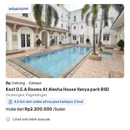
Coliving
•
Campur
Kost D.E.A Rooms At Alesha House Vanya park BSD
Cicalengka, Pagedangan
4.5 km dari unika atma jaya kampus 3 bsd
mulai dari
Rp2.200.000
/
bulan
Lihat info lebih banyak
Close