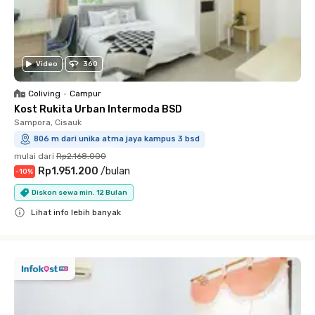
Video
360
Coliving
•
Campur
Kost Rukita Urban Intermoda BSD
Sampora, Cisauk
806 m dari unika atma jaya kampus 3 bsd
mulai dari
Rp2.168.000
Rp1.951.200
/
bulan
-
10
%
Diskon sewa min. 12 Bulan
Lihat info lebih banyak
Close