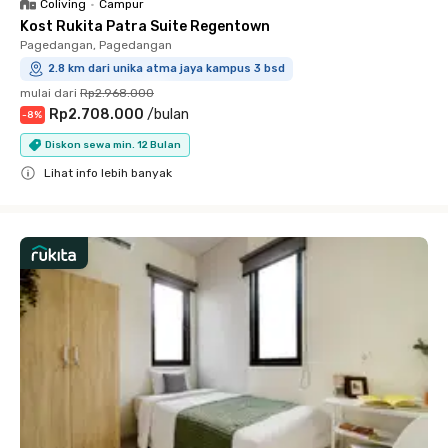
Coliving
•
Campur
Kost Rukita Patra Suite Regentown
Pagedangan, Pagedangan
2.8 km dari unika atma jaya kampus 3 bsd
mulai dari
Rp2.968.000
Rp2.708.000
/
bulan
-
8
%
Diskon sewa min. 12 Bulan
Lihat info lebih banyak
Close