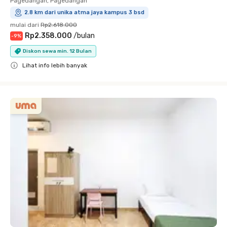
Pagedangan, Pagedangan
2.8 km dari unika atma jaya kampus 3 bsd
mulai dari
Rp2.618.000
Rp2.358.000
/
bulan
-
9
%
Diskon sewa min. 12 Bulan
Lihat info lebih banyak
Close