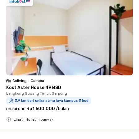
Coliving
•
Campur
Kost Aster House 49 BSD
Lengkong Gudang Timur, Serpong
3.9 km dari unika atma jaya kampus 3 bsd
mulai dari
Rp1.500.000
/
bulan
Lihat info lebih banyak
Close