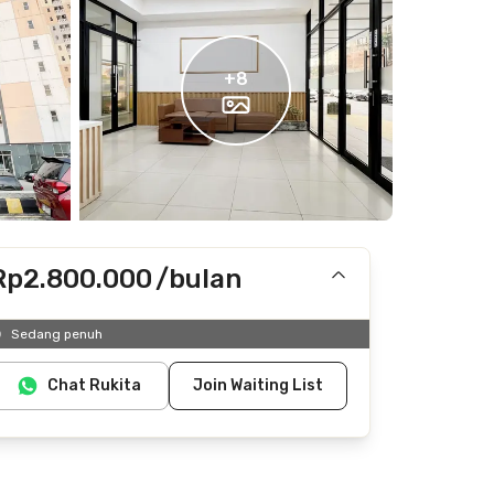
+
8
Rp2.800.000
/bulan
Termasuk IPL
Sedang penuh
Tidak termasuk internet/wifi, listrik, air
Chat Rukita
Join Waiting List