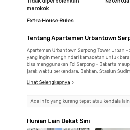
Tidak diperbolehkan
Ketentua
merokok
Extra House Rules
Tentang Apartemen Urbantown Serpo
Apartemen Urbantown Serpong Tower Urban - S
yang ingin menghindari kemacetan untuk berak
bisa menggunakan Tol Serpong - Jakarta maup
jarak waktu berkendara. Bahkan, Stasiun Sudim
menggunakan KRL Commuter Line.
Lihat Selengkapnya
Apartemen di Serpong dengan sewa bulanan ini j
hingga pusat perbelanjaan. The Breeze BSD Ci
Ada info yang kurang tepat atau kendala lai
sekitar 20 menit, sementara untuk menuju ke 
dalam 25 menit berkendara.
Hunian Lain Dekat Sini
Unit Apartemen Urbantown Serpong Tower Urban 