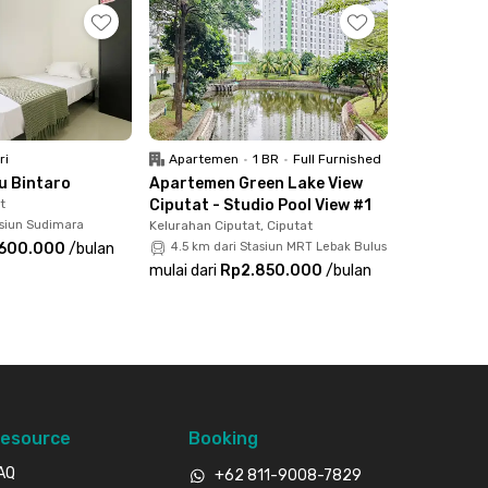
ri
Apartemen
•
1 BR
•
Full Furnished
ku Bintaro
Apartemen Green Lake View
t
Ciputat - Studio Pool View #1
asiun Sudimara
Kelurahan Ciputat, Ciputat
.600.000
/
bulan
4.5 km dari Stasiun MRT Lebak Bulus
mulai dari
Rp2.850.000
/
bulan
esource
Booking
AQ
+62 811-9008-7829