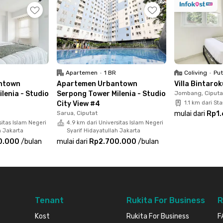
ilengkapi shower dan kloset duduk. Tersedia pula
 bisa kamu gunakan untuk menambah kenyamanan
emen Urbantown Serpong Tower Urban - Studio
idak ada lagi biaya yang harus kamu keluarkan.
Apartemen
•
1 BR
Coliving
•
Put
e untuk sewa apartemen bulanan ini sebelum
ntown
Apartemen Urbantown
Villa Bintaro
lenia - Studio
Serpong Tower Milenia - Studio
Jombang, Ciputa
City View #4
1.1 km dari St
Sarua, Ciputat
mulai dari
Rp1
sitas Islam Negeri
4.9 km dari Universitas Islam Negeri
h Jakarta
Syarif Hidayatullah Jakarta
0.000
/
bulan
mulai dari
Rp2.700.000
/
bulan
Tenant
Rukita For Business
R
Kost
Rukita For Business
F