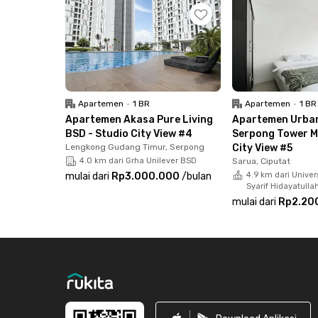
dengan balkon, TV, AC, dan kamar mandi yang d
fasilitas kolam renang dan area parkir yang
saat tinggal di apartemen Serpong ini.
Menariknya lagi, biaya sewa bulanan di Apart
Pool View #1 ini sudah termasuk IPL sehingga t
Apartemen
•
1 BR
Apartemen
•
1 BR
Tunggu apa lagi? Segera booking secara onlin
Apartemen Akasa Pure Living
Apartemen Urba
kehabisan!
BSD - Studio City View #4
Serpong Tower Mi
Lengkong Gudang Timur, Serpong
City View #5
4.0 km dari Grha Unilever BSD
Sarua, Ciputat
mulai dari
Rp3.000.000
/
bulan
4.9 km dari Univer
Syarif Hidayatulla
mulai dari
Rp2.20
Footer