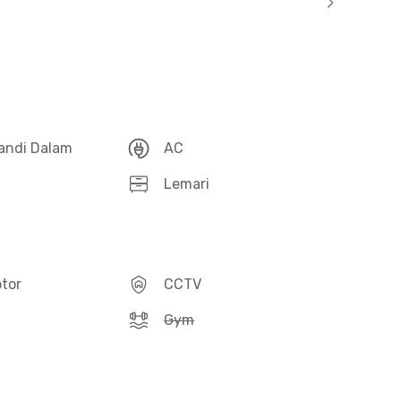
andi Dalam
AC
Lemari
otor
CCTV
Gym