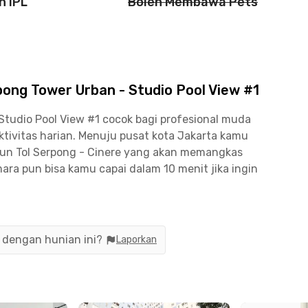
n IPL
Boleh Membawa Pets
ng Tower Urban - Studio Pool View #1
tudio Pool View #1 cocok bagi profesional muda
tivitas harian. Menuju pusat kota Jakarta kamu
un Tol Serpong - Cinere yang akan memangkas
ara pun bisa kamu capai dalam 10 menit jika ingin
uga strategis ke area perkantoran, resto, cafe,
ty atau Sinar Mas Land Plaza BSD City hanya
n dengan hunian ini?
Laporkan
AEON Mall BSD maupun ICE BSD City bisa dicapai
- Studio Pool View #1 ini sudah full furnished